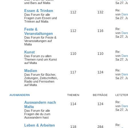
und Bars auf Malta
Sa 27. J
Essen & Trinken
Re:
112
132
von
Dan
Das Forum für alle
Fragen zum Essen und
Sa 27. J
Trinken auf Malta
Feste &
Re:
112
116
von
Dan
Veranstaltungen
Sa 27. J
Das Forum für Feste &
Veranstaltungen auf
Malta
Kunst
Re:
110
110
von
Dan
Das Forum zu allen
Themen rund um Kunst
Sa 27. J
auf Malta
Medien
Re:
117
124
von
Dan
Das Forum für Bücher,
Zeitungen, Zeitschriften,
Sa 27. J
Radio und Fernsehen
auf Malta
AUSWANDERN
THEMEN
BEITRÄGE
LETZTER
Auswandern nach
Re:
114
124
von
Dan
Malta
Sa 27. J
Das Forum für alle
Fragen die du zum
Auswandern hast
Leben & Arbeiten
Re:
118
284