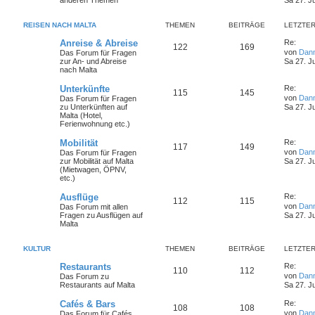
anderen Themen
Sa 27. J
REISEN NACH MALTA
THEMEN
BEITRÄGE
LETZTER
Anreise & Abreise
Re:
122
169
von
Dan
Das Forum für Fragen
zur An- und Abreise
Sa 27. J
nach Malta
Unterkünfte
Re:
115
145
von
Dan
Das Forum für Fragen
zu Unterkünften auf
Sa 27. J
Malta (Hotel,
Ferienwohnung etc.)
Mobilität
Re:
117
149
von
Dan
Das Forum für Fragen
zur Mobilität auf Malta
Sa 27. J
(Mietwagen, ÖPNV,
etc.)
Ausflüge
Re:
112
115
von
Dan
Das Forum mit allen
Fragen zu Ausflügen auf
Sa 27. J
Malta
KULTUR
THEMEN
BEITRÄGE
LETZTER
Restaurants
Re:
110
112
von
Dan
Das Forum zu
Restaurants auf Malta
Sa 27. J
Cafés & Bars
Re:
108
108
von
Dan
Das Forum für Cafés