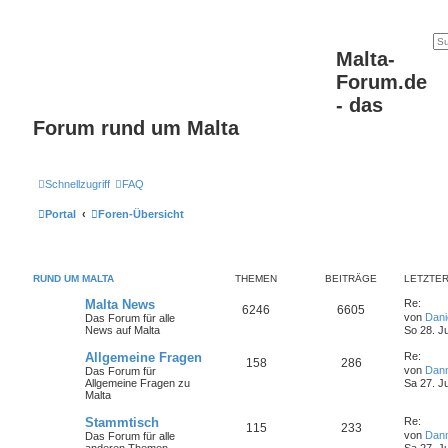
Malta-
Forum.de
- das
Forum rund um Malta
Schnellzugriff
FAQ
Portal
Foren-Übersicht
RUND UM MALTA
THEMEN
BEITRÄGE
LETZTER
Malta News
Re:
6246
6605
von
Dan
Das Forum für alle
News auf Malta
So 28. J
Allgemeine Fragen
Re:
158
286
von
Dan
Das Forum für
Allgemeine Fragen zu
Sa 27. J
Malta
Stammtisch
Re:
115
233
von
Dan
Das Forum für alle