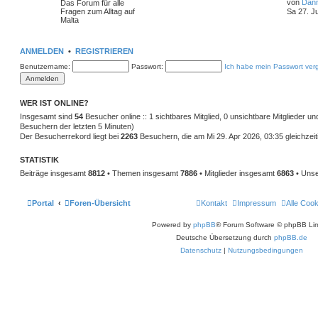
von
Dan
Das Forum für alle
Fragen zum Alltag auf
Sa 27. J
Malta
ANMELDEN
•
REGISTRIEREN
Benutzername:
Passwort:
Ich habe mein Passwort ver
WER IST ONLINE?
Insgesamt sind
54
Besucher online :: 1 sichtbares Mitglied, 0 unsichtbare Mitglieder u
Besuchern der letzten 5 Minuten)
Der Besucherrekord liegt bei
2263
Besuchern, die am Mi 29. Apr 2026, 03:35 gleichzeit
STATISTIK
Beiträge insgesamt
8812
• Themen insgesamt
7886
• Mitglieder insgesamt
6863
• Unse
Portal
Foren-Übersicht
Kontakt
Impressum
Alle Coo
Powered by
phpBB
® Forum Software © phpBB Lim
Deutsche Übersetzung durch
phpBB.de
Datenschutz
|
Nutzungsbedingungen