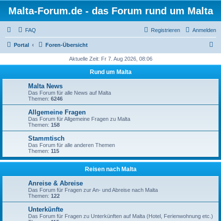
Malta-Forum.de - das Forum rund um Malta
FAQ
Registrieren
Anmelden
S
Portal
Foren-Übersicht
u
Aktuelle Zeit: Fr 7. Aug 2026, 08:06
c
Rund um Malta
h
Malta News
e
Das Forum für alle News auf Malta
Themen:
6246
Allgemeine Fragen
Das Forum für Allgemeine Fragen zu Malta
Themen:
158
Stammtisch
Das Forum für alle anderen Themen
Themen:
115
Reisen nach Malta
Anreise & Abreise
Das Forum für Fragen zur An- und Abreise nach Malta
Themen:
122
Unterkünfte
Das Forum für Fragen zu Unterkünften auf Malta (Hotel, Ferienwohnung etc.)