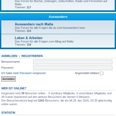
Das Forum für Bücher, Zeitungen, Zeitschriften, Radio und Fernsehen auf
Malta
Themen:
117
Auswandern
Auswandern nach Malta
Das Forum für alle Fragen die du zum Auswandern hast
Themen:
114
Leben & Arbeiten
Das Forum für alle Fragen zum Alltag auf Malta
Themen:
118
ANMELDEN
•
REGISTRIEREN
Benutzername:
Passwort:
Ich habe mein Passwort vergessen
Angemeldet bleiben
WER IST ONLINE?
Insgesamt sind
39
Besucher online :: 0 sichtbare Mitglieder, 0 unsichtbare Mitglieder und
39 Gäste (basierend auf den aktiven Besuchern der letzten 5 Minuten)
Der Besucherrekord liegt bei
2263
Besuchern, die am Mi 29. Apr 2026, 03:35 gleichzeitig
online waren.
STATISTIK