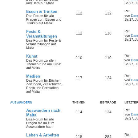
und Bars auf Malta
Sa 27. J
Essen & Trinken
Re:
112
132
von
Dan
Das Forum für alle
Fragen zum Essen und
Sa 27. J
Trinken auf Malta
Feste &
Re:
112
116
von
Dan
Veranstaltungen
Sa 27. J
Das Forum für Feste &
Veranstaltungen auf
Malta
Kunst
Re:
110
110
von
Dan
Das Forum zu allen
Themen rund um Kunst
Sa 27. J
auf Malta
Medien
Re:
117
124
von
Dan
Das Forum für Bücher,
Zeitungen, Zeitschriften,
Sa 27. J
Radio und Fernsehen
auf Malta
AUSWANDERN
THEMEN
BEITRÄGE
LETZTER
Auswandern nach
Re:
114
124
von
Dan
Malta
Sa 27. J
Das Forum für alle
Fragen die du zum
Auswandern hast
Leben & Arbeiten
Re:
118
284