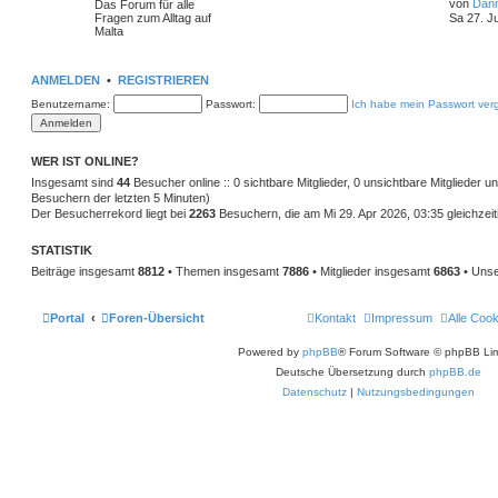
von
Dan
Das Forum für alle
Fragen zum Alltag auf
Sa 27. J
Malta
ANMELDEN
•
REGISTRIEREN
Benutzername:
Passwort:
Ich habe mein Passwort ver
WER IST ONLINE?
Insgesamt sind
44
Besucher online :: 0 sichtbare Mitglieder, 0 unsichtbare Mitglieder 
Besuchern der letzten 5 Minuten)
Der Besucherrekord liegt bei
2263
Besuchern, die am Mi 29. Apr 2026, 03:35 gleichzeit
STATISTIK
Beiträge insgesamt
8812
• Themen insgesamt
7886
• Mitglieder insgesamt
6863
• Unse
Portal
Foren-Übersicht
Kontakt
Impressum
Alle Coo
Powered by
phpBB
® Forum Software © phpBB Lim
Deutsche Übersetzung durch
phpBB.de
Datenschutz
|
Nutzungsbedingungen