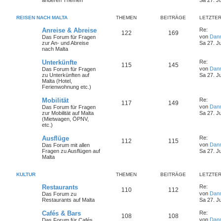
anderen Themen
Sa 27. J
REISEN NACH MALTA
THEMEN
BEITRÄGE
LETZTER
Anreise & Abreise
Re:
122
169
von
Dan
Das Forum für Fragen
zur An- und Abreise
Sa 27. J
nach Malta
Unterkünfte
Re:
115
145
von
Dan
Das Forum für Fragen
zu Unterkünften auf
Sa 27. J
Malta (Hotel,
Ferienwohnung etc.)
Mobilität
Re:
117
149
von
Dan
Das Forum für Fragen
zur Mobilität auf Malta
Sa 27. J
(Mietwagen, ÖPNV,
etc.)
Ausflüge
Re:
112
115
von
Dan
Das Forum mit allen
Fragen zu Ausflügen auf
Sa 27. J
Malta
KULTUR
THEMEN
BEITRÄGE
LETZTER
Restaurants
Re:
110
112
von
Dan
Das Forum zu
Restaurants auf Malta
Sa 27. J
Cafés & Bars
Re:
108
108
von
Dan
Das Forum für Cafés