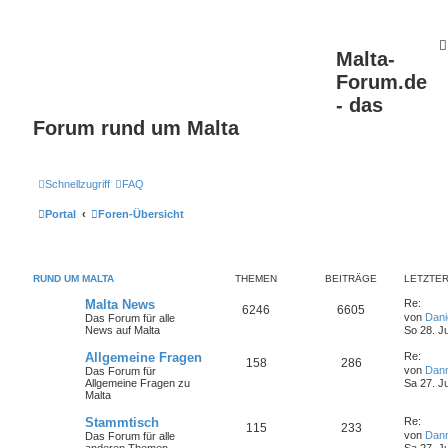
Malta-
Forum.de
- das
Forum rund um Malta
Schnellzugriff
FAQ
Portal
Foren-Übersicht
RUND UM MALTA
THEMEN
BEITRÄGE
LETZTER
Malta News
Re:
6246
6605
von
Dan
Das Forum für alle
News auf Malta
So 28. J
Allgemeine Fragen
Re:
158
286
von
Dan
Das Forum für
Allgemeine Fragen zu
Sa 27. J
Malta
Stammtisch
Re:
115
233
von
Dan
Das Forum für alle