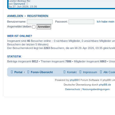
r
Letzter Beitrag
Re:
B
N
von
Dannyred
e
e
Sa 27. Jun 2026, 15:36
i
u
t
e
r
s
ANMELDEN
•
REGISTRIEREN
a
t
g
e
Benutzername:
Passwort:
Ich habe mein
r
B
Angemeldet bleiben
e
i
t
WER IST ONLINE?
r
a
Insgesamt sind
46
Besucher online :: 0 sichtbare Mitglieder, 0 unsichtbare Mitglieder 
g
Besuchern der letzten 5 Minuten)
Der Besucherrekord liegt bei
2263
Besuchern, die am Mi 29. Apr 2026, 03:35 gleichzeit
STATISTIK
Beiträge insgesamt
8812
• Themen insgesamt
7886
• Mitglieder insgesamt
6863
• Unse
Portal
Foren-Übersicht
Kontakt
Impressum
Alle Coo
Powered by
phpBB
® Forum Software © phpBB Lim
Deutsche Übersetzung durch
phpBB.de
Datenschutz
|
Nutzungsbedingungen