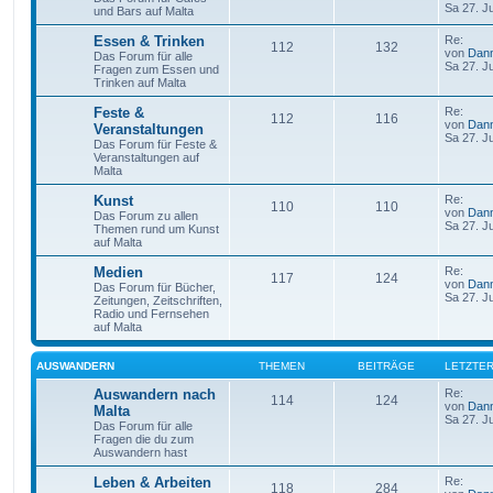
Sa 27. J
und Bars auf Malta
Essen & Trinken
Re:
112
132
von
Dan
Das Forum für alle
Sa 27. J
Fragen zum Essen und
Trinken auf Malta
Feste &
Re:
112
116
von
Dan
Veranstaltungen
Sa 27. J
Das Forum für Feste &
Veranstaltungen auf
Malta
Kunst
Re:
110
110
von
Dan
Das Forum zu allen
Sa 27. J
Themen rund um Kunst
auf Malta
Medien
Re:
117
124
von
Dan
Das Forum für Bücher,
Sa 27. J
Zeitungen, Zeitschriften,
Radio und Fernsehen
auf Malta
AUSWANDERN
THEMEN
BEITRÄGE
LETZTER
Auswandern nach
Re:
114
124
von
Dan
Malta
Sa 27. J
Das Forum für alle
Fragen die du zum
Auswandern hast
Leben & Arbeiten
Re:
118
284