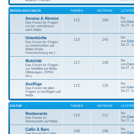
anderen Themen
REISEN NACH MALTA
THEMEN
BEITRÄGE
LETZTER
Anreise & Abreise
Re:
122
169
von
Dan
Das Forum für Fragen
Sa 27. J
zur An- und Abreise
nach Malta
Unterkünfte
Re:
115
145
von
Dan
Das Forum für Fragen
Sa 27. J
zu Unterkünften auf
Malta (Hotel,
Ferienwohnung etc.)
Mobilität
Re:
117
149
von
Dan
Das Forum für Fragen
Sa 27. J
zur Mobilität auf Malta
(Mietwagen, ÖPNV,
etc.)
Ausflüge
Re:
112
115
von
Dan
Das Forum mit allen
Sa 27. J
Fragen zu Ausflügen auf
Malta
KULTUR
THEMEN
BEITRÄGE
LETZTER
Restaurants
Re:
110
112
von
Dan
Das Forum zu
Sa 27. J
Restaurants auf Malta
Cafés & Bars
Re:
108
108
von
Dan
Das Forum für Cafés