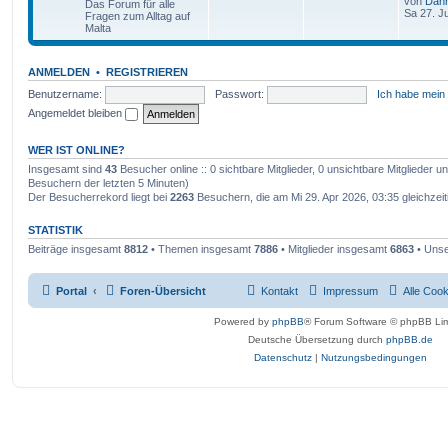
von
Dan
Das Forum für alle
Sa 27. J
Fragen zum Alltag auf
Malta
ANMELDEN
•
REGISTRIEREN
Benutzername:
Passwort:
Ich habe mein
Angemeldet bleiben
WER IST ONLINE?
Insgesamt sind
43
Besucher online :: 0 sichtbare Mitglieder, 0 unsichtbare Mitglieder 
Besuchern der letzten 5 Minuten)
Der Besucherrekord liegt bei
2263
Besuchern, die am Mi 29. Apr 2026, 03:35 gleichzeit
STATISTIK
Beiträge insgesamt
8812
• Themen insgesamt
7886
• Mitglieder insgesamt
6863
• Unse
Portal
Foren-Übersicht
Kontakt
Impressum
Alle Coo
Powered by
phpBB
® Forum Software © phpBB Lim
Deutsche Übersetzung durch
phpBB.de
Datenschutz
|
Nutzungsbedingungen