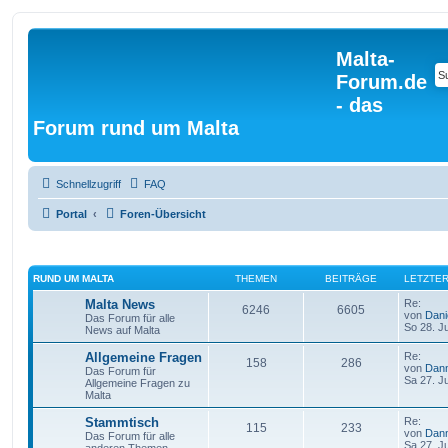
Malta-
Forum.de
- das
Forum rund um Malta
Schnellzugriff
FAQ
Portal
Foren-Übersicht
RUND UM MALTA
THEMEN
BEITRÄGE
LETZTER
Malta News
Re:
6246
6605
von
Dan
Das Forum für alle
So 28. J
News auf Malta
Allgemeine Fragen
Re:
158
286
von
Dan
Das Forum für
Sa 27. J
Allgemeine Fragen zu
Malta
Stammtisch
Re:
115
233
von
Dan
Das Forum für alle
Sa 27. J