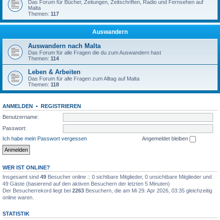
Das Forum für Bücher, Zeitungen, Zeitschriften, Radio und Fernsehen auf
Malta
Themen:
117
Auswandern
Auswandern nach Malta
Das Forum für alle Fragen die du zum Auswandern hast
Themen:
114
Leben & Arbeiten
Das Forum für alle Fragen zum Alltag auf Malta
Themen:
118
ANMELDEN
•
REGISTRIEREN
Benutzername:
Passwort:
Ich habe mein Passwort vergessen
Angemeldet bleiben
WER IST ONLINE?
Insgesamt sind
49
Besucher online :: 0 sichtbare Mitglieder, 0 unsichtbare Mitglieder und
49 Gäste (basierend auf den aktiven Besuchern der letzten 5 Minuten)
Der Besucherrekord liegt bei
2263
Besuchern, die am Mi 29. Apr 2026, 03:35 gleichzeitig
online waren.
STATISTIK