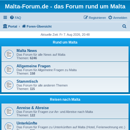
Malta-Forum.de - das Forum rund um Malta
FAQ
Registrieren
Anmelden
S
Portal
Foren-Übersicht
u
Aktuelle Zeit: Fr 7. Aug 2026, 20:48
c
Rund um Malta
h
Malta News
e
Das Forum für alle News auf Malta
Themen:
6246
Allgemeine Fragen
Das Forum für Allgemeine Fragen zu Malta
Themen:
158
Stammtisch
Das Forum für alle anderen Themen
Themen:
115
Reisen nach Malta
Anreise & Abreise
Das Forum für Fragen zur An- und Abreise nach Malta
Themen:
122
Unterkünfte
Das Forum für Fragen zu Unterkünften auf Malta (Hotel, Ferienwohnung etc.)