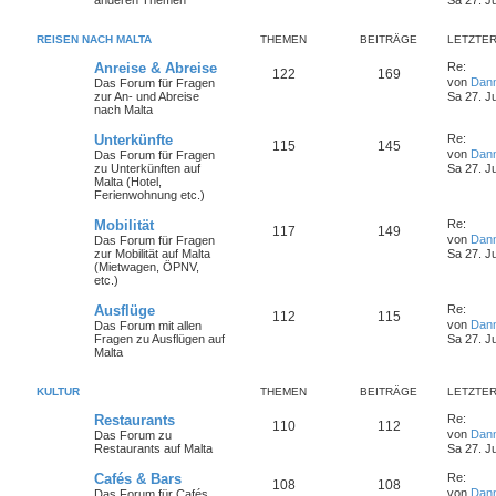
anderen Themen
Sa 27. J
REISEN NACH MALTA
THEMEN
BEITRÄGE
LETZTER
Anreise & Abreise
Re:
122
169
von
Dan
Das Forum für Fragen
zur An- und Abreise
Sa 27. J
nach Malta
Unterkünfte
Re:
115
145
von
Dan
Das Forum für Fragen
zu Unterkünften auf
Sa 27. J
Malta (Hotel,
Ferienwohnung etc.)
Mobilität
Re:
117
149
von
Dan
Das Forum für Fragen
zur Mobilität auf Malta
Sa 27. J
(Mietwagen, ÖPNV,
etc.)
Ausflüge
Re:
112
115
von
Dan
Das Forum mit allen
Fragen zu Ausflügen auf
Sa 27. J
Malta
KULTUR
THEMEN
BEITRÄGE
LETZTER
Restaurants
Re:
110
112
von
Dan
Das Forum zu
Restaurants auf Malta
Sa 27. J
Cafés & Bars
Re:
108
108
von
Dan
Das Forum für Cafés