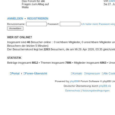
von
Dan
Das Forum für alle
Fragen zum Alltag auf
Sa 27. J
Malta
ANMELDEN
•
REGISTRIEREN
Benutzername:
Passwort:
Ich habe mein Passwort ver
WER IST ONLINE?
Insgesamt sind
46
Besucher online :: 0 sichtbare Mitglieder, 0 unsichtbare Mitglieder 
Besuchern der letzten 5 Minuten)
Der Besucherrekord liegt bei
2263
Besuchern, die am Mi 29. Apr 2026, 03:35 gleichzeit
STATISTIK
Beiträge insgesamt
8812
• Themen insgesamt
7886
• Mitglieder insgesamt
6863
• Unse
Portal
Foren-Übersicht
Kontakt
Impressum
Alle Coo
Powered by
phpBB
® Forum Software © phpBB Lim
Deutsche Übersetzung durch
phpBB.de
Datenschutz
|
Nutzungsbedingungen