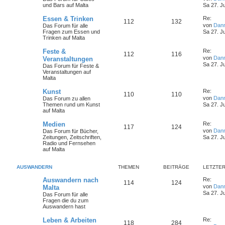
und Bars auf Malta
Sa 27. J
Essen & Trinken
Re:
112
132
von
Dan
Das Forum für alle
Fragen zum Essen und
Sa 27. J
Trinken auf Malta
Feste &
Re:
112
116
von
Dan
Veranstaltungen
Sa 27. J
Das Forum für Feste &
Veranstaltungen auf
Malta
Kunst
Re:
110
110
von
Dan
Das Forum zu allen
Themen rund um Kunst
Sa 27. J
auf Malta
Medien
Re:
117
124
von
Dan
Das Forum für Bücher,
Zeitungen, Zeitschriften,
Sa 27. J
Radio und Fernsehen
auf Malta
AUSWANDERN
THEMEN
BEITRÄGE
LETZTER
Auswandern nach
Re:
114
124
von
Dan
Malta
Sa 27. J
Das Forum für alle
Fragen die du zum
Auswandern hast
Leben & Arbeiten
Re:
118
284