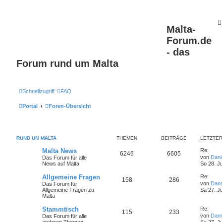
Malta-
Forum.de
- das
Forum rund um Malta
Schnellzugriff
FAQ
Portal
Foren-Übersicht
RUND UM MALTA
THEMEN
BEITRÄGE
LETZTER
Malta News
Re:
6246
6605
von
Dan
Das Forum für alle
News auf Malta
So 28. J
Allgemeine Fragen
Re:
158
286
von
Dan
Das Forum für
Allgemeine Fragen zu
Sa 27. J
Malta
Stammtisch
Re:
115
233
von
Dan
Das Forum für alle