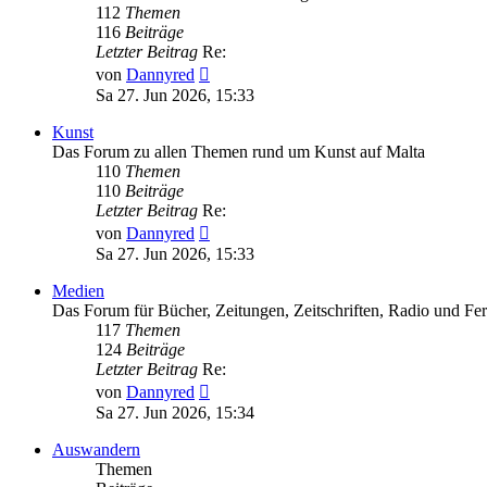
112
Themen
116
Beiträge
Letzter Beitrag
Re:
Neuester
von
Dannyred
Beitrag
Sa 27. Jun 2026, 15:33
Kunst
Das Forum zu allen Themen rund um Kunst auf Malta
110
Themen
110
Beiträge
Letzter Beitrag
Re:
Neuester
von
Dannyred
Beitrag
Sa 27. Jun 2026, 15:33
Medien
Das Forum für Bücher, Zeitungen, Zeitschriften, Radio und Fe
117
Themen
124
Beiträge
Letzter Beitrag
Re:
Neuester
von
Dannyred
Beitrag
Sa 27. Jun 2026, 15:34
Auswandern
Themen