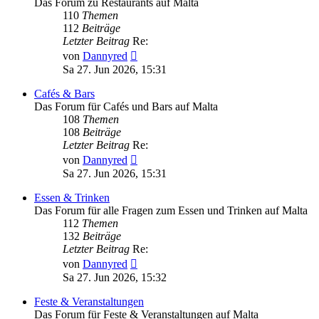
Das Forum zu Restaurants auf Malta
110
Themen
112
Beiträge
Letzter Beitrag
Re:
Neuester
von
Dannyred
Beitrag
Sa 27. Jun 2026, 15:31
Cafés & Bars
Das Forum für Cafés und Bars auf Malta
108
Themen
108
Beiträge
Letzter Beitrag
Re:
Neuester
von
Dannyred
Beitrag
Sa 27. Jun 2026, 15:31
Essen & Trinken
Das Forum für alle Fragen zum Essen und Trinken auf Malta
112
Themen
132
Beiträge
Letzter Beitrag
Re:
Neuester
von
Dannyred
Beitrag
Sa 27. Jun 2026, 15:32
Feste & Veranstaltungen
Das Forum für Feste & Veranstaltungen auf Malta