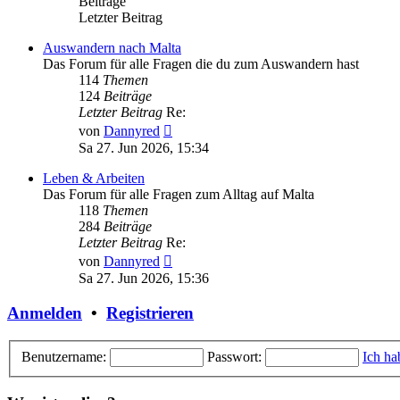
Beiträge
Letzter Beitrag
Auswandern nach Malta
Das Forum für alle Fragen die du zum Auswandern hast
114
Themen
124
Beiträge
Letzter Beitrag
Re:
Neuester
von
Dannyred
Beitrag
Sa 27. Jun 2026, 15:34
Leben & Arbeiten
Das Forum für alle Fragen zum Alltag auf Malta
118
Themen
284
Beiträge
Letzter Beitrag
Re:
Neuester
von
Dannyred
Beitrag
Sa 27. Jun 2026, 15:36
Anmelden
•
Registrieren
Benutzername:
Passwort:
Ich ha