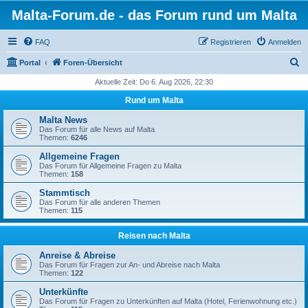
Malta-Forum.de - das Forum rund um Malta
FAQ
Registrieren
Anmelden
S
Portal
Foren-Übersicht
u
Aktuelle Zeit: Do 6. Aug 2026, 22:30
c
Rund um Malta
h
Malta News
e
Das Forum für alle News auf Malta
Themen:
6246
Allgemeine Fragen
Das Forum für Allgemeine Fragen zu Malta
Themen:
158
Stammtisch
Das Forum für alle anderen Themen
Themen:
115
Reisen nach Malta
Anreise & Abreise
Das Forum für Fragen zur An- und Abreise nach Malta
Themen:
122
Unterkünfte
Das Forum für Fragen zu Unterkünften auf Malta (Hotel, Ferienwohnung etc.)