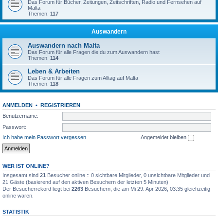
Das Forum für Bücher, Zeitungen, Zeitschriften, Radio und Fernsehen auf
Malta
Themen:
117
Auswandern
Auswandern nach Malta
Das Forum für alle Fragen die du zum Auswandern hast
Themen:
114
Leben & Arbeiten
Das Forum für alle Fragen zum Alltag auf Malta
Themen:
118
ANMELDEN
•
REGISTRIEREN
Benutzername:
Passwort:
Ich habe mein Passwort vergessen
Angemeldet bleiben
WER IST ONLINE?
Insgesamt sind
21
Besucher online :: 0 sichtbare Mitglieder, 0 unsichtbare Mitglieder und
21 Gäste (basierend auf den aktiven Besuchern der letzten 5 Minuten)
Der Besucherrekord liegt bei
2263
Besuchern, die am Mi 29. Apr 2026, 03:35 gleichzeitig
online waren.
STATISTIK