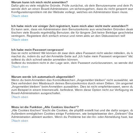
Warum kann ich mich nicht anmelden?
Dafür gibt es viele mögliche Gründe. Prüfe zunächst, ob dein Benutzername und dein Pass
wende dich an einen Board-Administrator, um sicherzugehen, dass du nicht gesperrt wurde
Konfigurationsproblem mit der Website vorliegt, welches ein Administrator lösen muss.
Nach oben
Ich habe mich vor einiger Zeit registriert, kann mich aber nicht mehr anmelden?!
Es kann sein, dass ein Administrator dein Benutzerkonto aus verschieden Gründen deakt
löschen viele Boards regelmäßig Benutzer, die für längere Zeit keine Beiträge geschri
verringern. Registriere dich einfach erneut und nimm aktiv an den Diskussionen teil!
Nach oben
Ich habe mein Passwort vergessen!
Das ist nicht schlimm! Wir können dir zwar dein altes Passwort nicht wieder mitteilen, du
machst du, indem du auf der Anmelde-Seite auf „Ich habe mein Passwort vergessen“ kli
solltest du dich schnell wieder anmelden können.
Solltest du trotzdem nicht in der Lage sein, dein Passwort zurückzusetzen, so wende dic
Nach oben
Warum werde ich automatisch abgemeldet?
Wenn du beim Anmelden das Kontrollkästchen „Angemeldet bleiben“ nicht auswählst, wirs
Dies verhindert den Missbrauch deines Benutzerkontos durch einen Dritten. Um angemel
„Angemeldet bleiben“ beim Anmelden auswählen. Dies ist nicht empfehlenswert, wenn du
zum Beispiel in einem Internetcafé, befindest. Wenn diese Option nicht zur Verfügung st
Board-Administration ausgeschaltet.
Nach oben
Wozu ist die Funktion „Alle Cookies löschen“?
„Alle Cookies löschen“ löscht die Cookies, die phpBB erstellt hat und die dafür sorgen, 
Außerdem ermöglichen Cookies einige Funktionen, wie beispielsweise den „Gelesen“-Stat
Administration aktiviert wurden. Wenn du Probleme bei der An- oder Abmeldung hast, ka
Nach oben