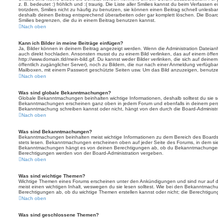
z. B. bedeutet :) fröhlich und :( traurig. Die Liste aller Smilies kannst du beim Verfassen
trotzdem, Smilies nicht zu häufig zu benutzen, sie können einen Beitrag schnell unles
deshalb deinen Beitrag entsprechend überarbeiten oder gar komplett löschen. Die Board
Smilies begrenzen, die du in einem Beitrag benutzen kannst.
Nach oben
Kann ich Bilder in meine Beiträge einfügen?
Ja, Bilder können in deinem Beitrag angezeigt werden. Wenn die Administration Dateian
auch direkt hochladen. Ansonsten musst du zu einem Bild verlinken, das auf einem öffentl
http://www.domain.tld/mein-bild.gif. Du kannst weder Bilder verlinken, die sich auf deine
öffentlich zugänglicher Server), noch zu Bildern, die nur nach einer Anmeldung verfügbar
Mailboxen, mit einem Passwort geschützte Seiten usw. Um das Bild anzuzeigen, benutz
Nach oben
Was sind globale Bekanntmachungen?
Globale Bekanntmachungen beinhalten wichtige Informationen, deshalb solltest du sie s
Bekanntmachungen erscheinen ganz oben in jedem Forum und ebenfalls in deinem persö
Bekanntmachung schreiben kannst oder nicht, hängt von den durch die Board-Administ
Nach oben
Was sind Bekanntmachungen?
Bekanntmachungen beinhalten meist wichtige Informationen zu dem Bereich des Boards, i
stets lesen. Bekanntmachungen erscheinen oben auf jeder Seite des Forums, in dem sie 
Bekanntmachungen hängt es von deinen Berechtigungen ab, ob du Bekanntmachungen er
Berechtigungen werden von der Board-Administration vergeben.
Nach oben
Was sind wichtige Themen?
Wichtige Themen eines Forums erscheinen unter den Ankündigungen und sind nur auf d
meist einen wichtigen Inhalt, weswegen du sie lesen solltest. Wie bei den Bekanntmac
Berechtigungen ab, ob du wichtige Themen erstellen kannst oder nicht; die Berechtigunge
Nach oben
Was sind geschlossene Themen?