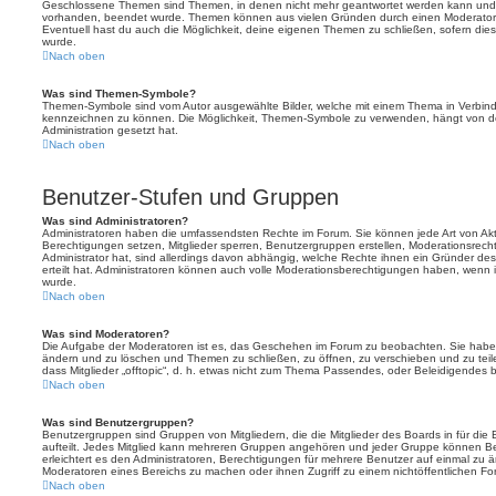
Geschlossene Themen sind Themen, in denen nicht mehr geantwortet werden kann und b
vorhanden, beendet wurde. Themen können aus vielen Gründen durch einen Moderator o
Eventuell hast du auch die Möglichkeit, deine eigenen Themen zu schließen, sofern dies
wurde.
Nach oben
Was sind Themen-Symbole?
Themen-Symbole sind vom Autor ausgewählte Bilder, welche mit einem Thema in Verbin
kennzeichnen zu können. Die Möglichkeit, Themen-Symbole zu verwenden, hängt von de
Administration gesetzt hat.
Nach oben
Benutzer-Stufen und Gruppen
Was sind Administratoren?
Administratoren haben die umfassendsten Rechte im Forum. Sie können jede Art von Akt
Berechtigungen setzen, Mitglieder sperren, Benutzergruppen erstellen, Moderationsrech
Administrator hat, sind allerdings davon abhängig, welche Rechte ihnen ein Gründer des
erteilt hat. Administratoren können auch volle Moderationsberechtigungen haben, wenn 
wurde.
Nach oben
Was sind Moderatoren?
Die Aufgabe der Moderatoren ist es, das Geschehen im Forum zu beobachten. Sie haben
ändern und zu löschen und Themen zu schließen, zu öffnen, zu verschieben und zu teil
dass Mitglieder „offtopic“, d. h. etwas nicht zum Thema Passendes, oder Beleidigendes 
Nach oben
Was sind Benutzergruppen?
Benutzergruppen sind Gruppen von Mitgliedern, die die Mitglieder des Boards in für die 
aufteilt. Jedes Mitglied kann mehreren Gruppen angehören und jeder Gruppe können Be
erleichtert es den Administratoren, Berechtigungen für mehrere Benutzer auf einmal zu 
Moderatoren eines Bereichs zu machen oder ihnen Zugriff zu einem nichtöffentlichen F
Nach oben