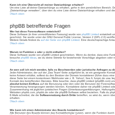
Kann ich eine Übersicht all meiner Dateianhänge erhalten?
Um eine Liste all deiner Dateianhänge zu erhalten, gehe in den persönlichen Bereich. Dor
„Dateianhänge verwalten“, über den du eine Liste deiner Dateianhänge erhalten und die
Nach oben
phpBB betreffende Fragen
Wer hat diese Forensoftware entwickelt?
Diese Software (in ihrer unmodifizierten Fassung) wurde von
phpBB Limited
entwickelt und
geschützt. Sie wurde unter der GNU General Public License, Version 2 (GPL-2.0) veröffen
Weitere Details findest du
auf der Seite von phpBB Limited
. Eine deutschsprachige Anlauf
Nach oben
Warum ist Funktion x oder y nicht enthalten?
Diese Software wurde von phpBB Limited geschrieben. Wenn du denkst, dass eine Funkt
besuche
phpBB Ideas
, wo du deine Stimme für bestehende Vorschläge abgeben oder n
Nach oben
An wen soll ich mich wenden, falls es Beschwerden oder juristische Anfragen zu d
Jeder Administrator, der auf der „Das Team“-Seite aufgeführt ist, ist ein geeigneter Kon
keine Antwort erhältst, solltest du den Besitzer der Domain kontaktieren (führe dazu ein
diese Seite bei einem kostenlosen Webhoster wie z. B. Yahoo!, free.fr, funpic.de usw. l
Kontakt des betreffenden Dienstes. Bitte beachte, dass phpBB Limited (phpBB.com) u
absolut keinen Einfluss
auf die Benutzung oder den oder die Benutzer der Forensoftwa
Verantwortung herangezogen werden können. Kontaktiere daher nie phpBB Limited oder
Zusammenhang mit jeglichen juristischen Fragen (Unterlassungserklärungen, Haftungsfr
Websiten phpbb.com, phpbb.de oder die phpBB-Software selbst beziehen. Falls du php
E-Mails schreibst, die die
Softwarenutzung durch Dritte
betreffen, so wirst du, wenn üb
erhalten.
Nach oben
Wie kann ich einen Administrator des Boards kontaktieren?
Alle Benutzer des Boards können das Kontaktformular nutzen, wenn die Funktion durch di