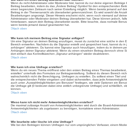
Wenn du nicht Administrator oder Moderator bist, kannst du nur deine eigenen Beiträge
Beitrag bearbeiten, indem du das „Ändere Beitrag“-Symbol für den entsprechenden Beitrag 
einen begrenzten Zeitraum nach seiner Erstellung möglich. Wenn bereits jemand auf dein
Beitrag in der Themenansicht als überarbeitet gekennzeichnet. Es wird sowohl die Anzahl
Bearbeitungen angezeigt. Dieser Hinweis erscheint nicht, wenn noch niemand auf deine
Administrator oder Moderator deinen Beitrag überarbeitet hat. Diese können jedoch, falls 
hinterlassen, warum dein Beitrag überarbeitet wurde. Bitte beachte, dass normale Benut
wenn bereits jemand darauf geantwortet hat.
Nach oben
Wie kann ich meinem Beitrag eine Signatur anfügen?
Um eine Signatur an deinen Beitrag anzufügen, musst du zunächst eine solche in den E
Bereich entwerfen. Nachdem du die Signatur erstellt und gespeichert hast, kannst du in
anhängen“ aktivieren. Du kannst eine Signatur auch hinzufügen, indem du in deinem p
Anhängen deiner Signatur aktivierst. Wenn du einen einzelnen Beitrag dennoch ohne Si
dort einfach das Kontrollkästchen „Signatur anhängen“ wieder deaktivieren.
Nach oben
Wie kann ich eine Umfrage erstellen?
Wenn du ein neues Thema eröffnest oder den ersten Beitrag eines Themas bearbeitest, 
erstellen“ unterhalb des Formulars zur Beitragserstellung. Solltest du diesen Bereich ni
wahrscheinlich nicht die Berechtigung, Umfragen zu erstellen. Du solltest einen Titel un
die entsprechenden Felder eingeben und dabei sicherstellen, dass jede Antwortmöglichkei
auch unter „Auswahlmöglichkeiten pro Benutzer“ festlegen, wie viele Optionen ein Benutz
die Umfrage gilt (0 bedeutet dabei eine zeitlich unbegrenzte Umfrage) und schließlich, 
können.
Nach oben
Wieso kann ich nicht mehr Antwortmöglichkeiten erstellen?
Die maximal zulässige Anzahl von Antwortmöglichkeiten wird durch die Board-Administrat
Antwortmöglichkeiten als zugelassen zu benötigen, kontaktiere einen Administrator.
Nach oben
Wie bearbeite oder lösche ich eine Umfrage?
Wie bei den Beiträgen können Umfragen nur vom ursprünglichen Verfasser, einem Modera