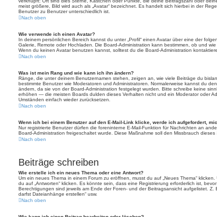
verknüpft: Oft sind dies Sterne, Kästchen oder Punkte, die deine Beitragszahl oder de
meist größere, Bild wird auch als „Avatar“ bezeichnet. Es handelt sich hierbei in der Reg
Benutzer zu Benutzer unterschiedlich ist.
Nach oben
Wie verwende ich einen Avatar?
In deinem persönlichen Bereich kannst du unter „Profil“ einen Avatar über eine der folg
Galerie, Remote oder Hochladen. Die Board-Administration kann bestimmen, ob und wie
Wenn du keinen Avatar benutzen kannst, solltest du die Board-Administration kontaktier
Nach oben
Was ist mein Rang und wie kann ich ihn ändern?
Ränge, die unter deinem Benutzernamen stehen, zeigen an, wie viele Beiträge du bislang e
bestimmte Benutzer wie Moderatoren und Administratoren. Normalerweise kannst du den 
ändern, da sie von der Board-Administration festgelegt wurden. Bitte schreibe keine si
erhöhen — die meisten Boards dulden dieses Verhalten nicht und ein Moderator oder Adm
Umständen einfach wieder zurücksetzen.
Nach oben
Wenn ich bei einem Benutzer auf den E-Mail-Link klicke, werde ich aufgefordert, m
Nur registrierte Benutzer dürfen die foreninterne E-Mail-Funktion für Nachrichten an ande
Board-Administration freigeschaltet wurde. Diese Maßnahme soll den Missbrauch dieses
Nach oben
Beiträge schreiben
Wie erstelle ich ein neues Thema oder eine Antwort?
Um ein neues Thema in einem Forum zu eröffnen, musst du auf „Neues Thema“ klicken. 
du auf „Antworten“ klicken. Es könnte sein, dass eine Registrierung erforderlich ist, bev
Berechtigungen sind jeweils am Ende der Foren- und der Beitragsansicht aufgelistet. Z. 
darfst Dateianhänge erstellen“ usw.
Nach oben
Wie kann ich einen Beitrag bearbeiten oder löschen?