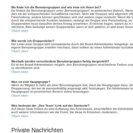
Wo finde ich die Benutzergruppen und wie trete ich ihnen bei?
Du findest die Benutzergruppen unter „Benutzergruppen“ im persönlichen Bereich. Wenn 
dies mit der entsprechenden Schaltfläche machen. Nicht alle Gruppen sind allgemein offe
Freischaltung, andere können geschlossen sein und weitere sogar versteckt. Wenn die Gr
durch die entsprechende Funktion beitreten; verlangt die Gruppe eine Freischaltung, so 
Gruppenleiter muss daraufhin deinen Antrag annehmen. Er könnte fragen, warum du i
möchtest. Bitte belästige keinen Gruppenleiter, wenn er dich ablehnt, er wird einen Gru
Nach oben
Wie werde ich Gruppenleiter?
Der Leiter einer Gruppe wird normalerweise durch die Board-Administration festgelegt, w
eigene Benutzergruppe erstellen möchtest, dann solltest du einen Administrator kontakti
Nach oben
Weshalb werden verschiedene Benutzergruppen farbig dargestellt?
Es ist der Board-Administration möglich, den Benutzergruppen verschiedene Farben zuzut
zu identifizieren sind.
Nach oben
Was ist eine Hauptgruppe?
Wenn du Mitglied in mehr als einer Benutzergruppe bist, dient die Hauptgruppe dazu, 
Gruppenrang, der bei dir standardmäßig angezeigt wird, festzulegen. Ein Administrator 
Hauptgruppe im persönlichen Bereich selbst festzulegen.
Nach oben
Was bedeutet der „Das Team“-Link auf der Startseite?
Auf dieser Seite findest du eine Auflistung des Forenteams, einschließlich der Administra
auch weitere Informationen wie die Foren, die diese im Einzelnen moderieren.
Nach oben
Private Nachrichten