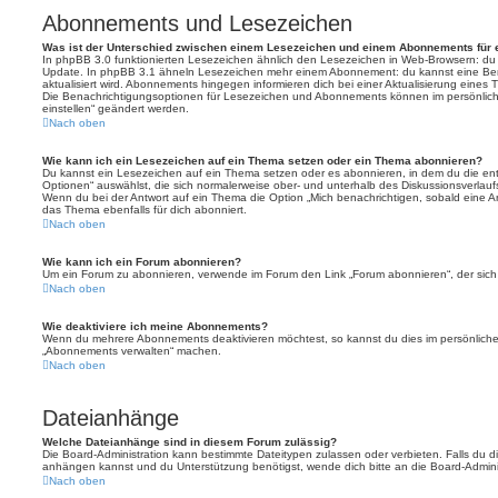
Abonnements und Lesezeichen
Was ist der Unterschied zwischen einem Lesezeichen und einem Abonnements für
In phpBB 3.0 funktionierten Lesezeichen ähnlich den Lesezeichen in Web-Browsern: du
Update. In phpBB 3.1 ähneln Lesezeichen mehr einem Abonnement: du kannst eine Ben
aktualisiert wird. Abonnements hingegen informieren dich bei einer Aktualisierung eine
Die Benachrichtigungsoptionen für Lesezeichen und Abonnements können im persönlich
einstellen“ geändert werden.
Nach oben
Wie kann ich ein Lesezeichen auf ein Thema setzen oder ein Thema abonnieren?
Du kannst ein Lesezeichen auf ein Thema setzen oder es abonnieren, in dem du die e
Optionen“ auswählst, die sich normalerweise ober- und unterhalb des Diskussionsverlau
Wenn du bei der Antwort auf ein Thema die Option „Mich benachrichtigen, sobald eine Ant
das Thema ebenfalls für dich abonniert.
Nach oben
Wie kann ich ein Forum abonnieren?
Um ein Forum zu abonnieren, verwende im Forum den Link „Forum abonnieren“, der sich 
Nach oben
Wie deaktiviere ich meine Abonnements?
Wenn du mehrere Abonnements deaktivieren möchtest, so kannst du dies im persönlichen
„Abonnements verwalten“ machen.
Nach oben
Dateianhänge
Welche Dateianhänge sind in diesem Forum zulässig?
Die Board-Administration kann bestimmte Dateitypen zulassen oder verbieten. Falls du dir
anhängen kannst und du Unterstützung benötigst, wende dich bitte an die Board-Adminis
Nach oben