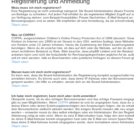
Registrierung und Anmeldung
Wozu muss ich mich registrieren?
Eine Registrierung ist nicht unbedingt zwingend. Die Board-Administration dieses Forums 
um Beiträge zu schreiben. Auf jeden Fall erhältst du als registriertes Mitglied Zugriff auf
zur Verfügung stehen: zum Beispiel Avatarbilder, Private Nachrichten, E-Mail-Versand an an
Benutzergruppen und so weiter. Wir empfehlen dir eine Anmeldung, da sie schnell erledigt i
Nach oben
Was ist COPPA?
COPPA, ausgeschrieben Children’s Online Privacy Protection Act of 1998 (deutsch: Ges
Kindern im Internet von 1998) ist ein Gesetz in den USA, welches festlegt, dass Website
von Kindern unter 13 Jahren erheben, hierzu die Zustimmung der Eltern beziehungswei
benötigen. Wenn du dir unsicher bist, ob dies auf dich oder die Website, auf der du dich zu
einen rechtlichen Beistand zu Rate. Bitte beachte, dass phpBB Limited und der Besitze
anbieten kann und nicht die Anlaufstelle für Rechtsangelegenheiten jeglicher Art ist; au
soll ich mich wenden, falls es Beschwerden oder juristische Anfragen zu diesem Forum g
Nach oben
Warum kann ich mich nicht registrieren?
Es kann sein, dass die Board-Administration die Registrierung komplett ausgeschaltet h
anmelden können. Es könnte auch sein, dass deine IP-Adresse oder der Benutzername, m
gesperrt wurden. Um Hilfe zu erhalten, wende dich an die Board-Administration.
Nach oben
Ich habe mich registriert, kann mich aber nicht anmelden!
Überprüfe zuerst, ob du den richtigen Benutzernamen und das richtige Passwort einge
gibt es zwei Möglichkeiten. Wenn
COPPA
aktiviert ist und du angegeben hast, dass du un
deiner Eltern oder deiner Erziehungsberechtigten den Anweisungen folgen, die du erhalte
dein Benutzerkonto vielleicht aktiviert werden. Bei einigen Boards müssen alle neu angem
werden – entweder musst du dies selbst erledigen oder ein Administrator. Bei der Registri
Aktivierung nötig ist oder nicht. Wenn du eine E-Mail erhalten hast, folge den dort ent
du deine E-Mail-Adresse korrekt eingegeben hast oder die E-Mail von einem Spam-Filter b
dass deine E-Mail-Adresse korrekt eingegeben wurde, dann kontaktiere einen Administrat
Nach oben