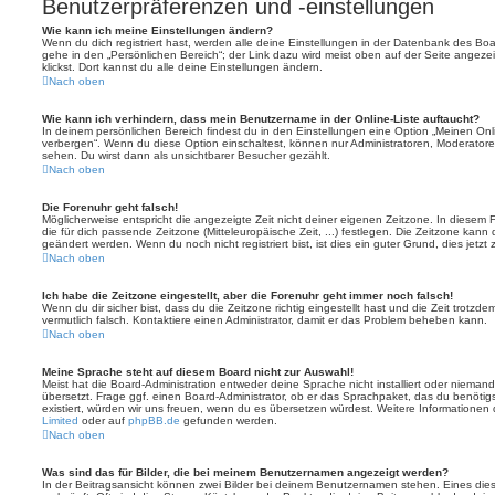
Benutzerpräferenzen und -einstellungen
Wie kann ich meine Einstellungen ändern?
Wenn du dich registriert hast, werden alle deine Einstellungen in der Datenbank des Bo
gehe in den „Persönlichen Bereich“; der Link dazu wird meist oben auf der Seite ange
klickst. Dort kannst du alle deine Einstellungen ändern.
Nach oben
Wie kann ich verhindern, dass mein Benutzername in der Online-Liste auftaucht?
In deinem persönlichen Bereich findest du in den Einstellungen eine Option „Meinen On
verbergen“. Wenn du diese Option einschaltest, können nur Administratoren, Moderatore
sehen. Du wirst dann als unsichtbarer Besucher gezählt.
Nach oben
Die Forenuhr geht falsch!
Möglicherweise entspricht die angezeigte Zeit nicht deiner eigenen Zeitzone. In diesem Fa
die für dich passende Zeitzone (Mitteleuropäische Zeit, ...) festlegen. Die Zeitzone kann
geändert werden. Wenn du noch nicht registriert bist, ist dies ein guter Grund, dies jetzt 
Nach oben
Ich habe die Zeitzone eingestellt, aber die Forenuhr geht immer noch falsch!
Wenn du dir sicher bist, dass du die Zeitzone richtig eingestellt hast und die Zeit trotzde
vermutlich falsch. Kontaktiere einen Administrator, damit er das Problem beheben kann.
Nach oben
Meine Sprache steht auf diesem Board nicht zur Auswahl!
Meist hat die Board-Administration entweder deine Sprache nicht installiert oder nieman
übersetzt. Frage ggf. einen Board-Administrator, ob er das Sprachpaket, das du benötigst,
existiert, würden wir uns freuen, wenn du es übersetzen würdest. Weitere Informatione
Limited
oder auf
phpBB.de
gefunden werden.
Nach oben
Was sind das für Bilder, die bei meinem Benutzernamen angezeigt werden?
In der Beitragsansicht können zwei Bilder bei deinem Benutzernamen stehen. Eines diese