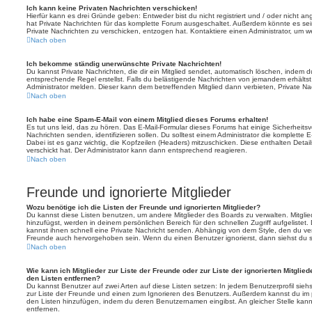
Ich kann keine Privaten Nachrichten verschicken!
Hierfür kann es drei Gründe geben: Entweder bist du nicht registriert und / oder nicht a
hat Private Nachrichten für das komplette Forum ausgeschaltet. Außerdem könnte es sein
Private Nachrichten zu verschicken, entzogen hat. Kontaktiere einen Administrator, um we
Nach oben
Ich bekomme ständig unerwünschte Private Nachrichten!
Du kannst Private Nachrichten, die dir ein Mitglied sendet, automatisch löschen, indem 
entsprechende Regel erstellst. Falls du belästigende Nachrichten von jemandem erhälts
Administrator melden. Dieser kann dem betreffenden Mitglied dann verbieten, Private N
Nach oben
Ich habe eine Spam-E-Mail von einem Mitglied dieses Forums erhalten!
Es tut uns leid, das zu hören. Das E-Mail-Formular dieses Forums hat einige Sicherheits
Nachrichten senden, identifizieren sollen. Du solltest einem Administrator die komplette 
Dabei ist es ganz wichtig, die Kopfzeilen (Headers) mitzuschicken. Diese enthalten Detai
verschickt hat. Der Administrator kann dann entsprechend reagieren.
Nach oben
Freunde und ignorierte Mitglieder
Wozu benötige ich die Listen der Freunde und ignorierten Mitglieder?
Du kannst diese Listen benutzen, um andere Mitglieder des Boards zu verwalten. Mitglied
hinzufügst, werden in deinem persönlichen Bereich für den schnellen Zugriff aufgelistet.
kannst ihnen schnell eine Private Nachricht senden. Abhängig von dem Style, den du v
Freunde auch hervorgehoben sein. Wenn du einen Benutzer ignorierst, dann siehst du s
Nach oben
Wie kann ich Mitglieder zur Liste der Freunde oder zur Liste der ignorierten Mitglie
den Listen entfernen?
Du kannst Benutzer auf zwei Arten auf diese Listen setzen: In jedem Benutzerprofil sieh
zur Liste der Freunde und einen zum Ignorieren des Benutzers. Außerdem kannst du im p
den Listen hinzufügen, indem du deren Benutzernamen eingibst. An gleicher Stelle kann
entfernen.