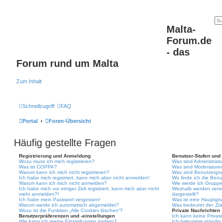
Malta-
Forum.de
- das
Forum rund um Malta
Zum Inhalt
Schnellzugriff
FAQ
Portal
Foren-Übersicht
Häufig gestellte Fragen
Registrierung und Anmeldung
Benutzer-Stufen und
Wozu muss ich mich registrieren?
Was sind Administrat
Was ist COPPA?
Was sind Moderatore
Warum kann ich mich nicht registrieren?
Was sind Benutzergr
Ich habe mich registriert, kann mich aber nicht anmelden!
Wo finde ich die Benu
Warum kann ich mich nicht anmelden?
Wie werde ich Gruppe
Ich habe mich vor einiger Zeit registriert, kann mich aber nicht
Weshalb werden vers
mehr anmelden?!
dargestellt?
Ich habe mein Passwort vergessen!
Was ist eine Hauptgr
Warum werde ich automatisch abgemeldet?
Was bedeutet der „Das
Wozu ist die Funktion „Alle Cookies löschen“?
Private Nachrichten
Benutzerpräferenzen und -einstellungen
Ich kann keine Privat
Wie kann ich meine Einstellungen ändern?
Ich bekomme ständig 