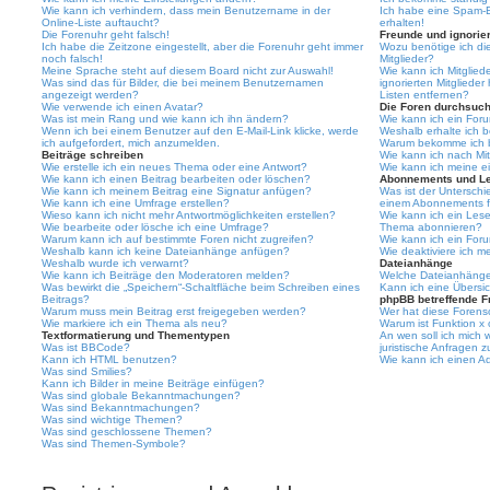
Wie kann ich verhindern, dass mein Benutzername in der
Ich habe eine Spam-E
Online-Liste auftaucht?
erhalten!
Die Forenuhr geht falsch!
Freunde und ignorier
Ich habe die Zeitzone eingestellt, aber die Forenuhr geht immer
Wozu benötige ich die
noch falsch!
Mitglieder?
Meine Sprache steht auf diesem Board nicht zur Auswahl!
Wie kann ich Mitgliede
Was sind das für Bilder, die bei meinem Benutzernamen
ignorierten Mitgliede
angezeigt werden?
Listen entfernen?
Wie verwende ich einen Avatar?
Die Foren durchsuc
Was ist mein Rang und wie kann ich ihn ändern?
Wie kann ich ein For
Wenn ich bei einem Benutzer auf den E-Mail-Link klicke, werde
Weshalb erhalte ich 
ich aufgefordert, mich anzumelden.
Warum bekomme ich be
Beiträge schreiben
Wie kann ich nach Mi
Wie erstelle ich ein neues Thema oder eine Antwort?
Wie kann ich meine e
Wie kann ich einen Beitrag bearbeiten oder löschen?
Abonnements und L
Wie kann ich meinem Beitrag eine Signatur anfügen?
Was ist der Untersch
Wie kann ich eine Umfrage erstellen?
einem Abonnements f
Wieso kann ich nicht mehr Antwortmöglichkeiten erstellen?
Wie kann ich ein Les
Wie bearbeite oder lösche ich eine Umfrage?
Thema abonnieren?
Warum kann ich auf bestimmte Foren nicht zugreifen?
Wie kann ich ein For
Weshalb kann ich keine Dateianhänge anfügen?
Wie deaktiviere ich 
Weshalb wurde ich verwarnt?
Dateianhänge
Wie kann ich Beiträge den Moderatoren melden?
Welche Dateianhänge 
Was bewirkt die „Speichern“-Schaltfläche beim Schreiben eines
Kann ich eine Übersic
Beitrags?
phpBB betreffende F
Warum muss mein Beitrag erst freigegeben werden?
Wer hat diese Forenso
Wie markiere ich ein Thema als neu?
Warum ist Funktion x 
Textformatierung und Thementypen
An wen soll ich mich
Was ist BBCode?
juristische Anfragen 
Kann ich HTML benutzen?
Wie kann ich einen Ad
Was sind Smilies?
Kann ich Bilder in meine Beiträge einfügen?
Was sind globale Bekanntmachungen?
Was sind Bekanntmachungen?
Was sind wichtige Themen?
Was sind geschlossene Themen?
Was sind Themen-Symbole?