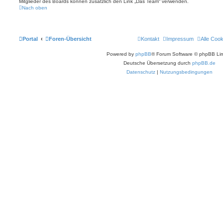
Mitglieder des Boards können zusätzlich den Link „Das Team“ verwenden.
Nach oben
Portal
Foren-Übersicht
Kontakt
Impressum
Alle Coo
Powered by
phpBB
® Forum Software © phpBB Lim
Deutsche Übersetzung durch
phpBB.de
Datenschutz
|
Nutzungsbedingungen