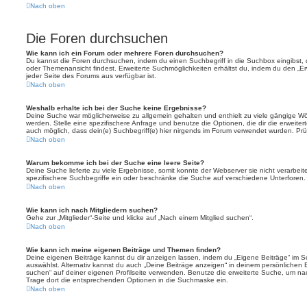
Nach oben
Die Foren durchsuchen
Wie kann ich ein Forum oder mehrere Foren durchsuchen?
Du kannst die Foren durchsuchen, indem du einen Suchbegriff in die Suchbox eingibst, d
oder Themenansicht findest. Erweiterte Suchmöglichkeiten erhältst du, indem du den „Erw
jeder Seite des Forums aus verfügbar ist.
Nach oben
Weshalb erhalte ich bei der Suche keine Ergebnisse?
Deine Suche war möglicherweise zu allgemein gehalten und enthielt zu viele gängige Wör
werden. Stelle eine spezifischere Anfrage und benutze die Optionen, die dir die erweiter
auch möglich, dass dein(e) Suchbegriff(e) hier nirgends im Forum verwendet wurden. Prüf
Nach oben
Warum bekomme ich bei der Suche eine leere Seite?
Deine Suche lieferte zu viele Ergebnisse, somit konnte der Webserver sie nicht verarbei
spezifischere Suchbegriffe ein oder beschränke die Suche auf verschiedene Unterforen.
Nach oben
Wie kann ich nach Mitgliedern suchen?
Gehe zur „Mitglieder“-Seite und klicke auf „Nach einem Mitglied suchen“.
Nach oben
Wie kann ich meine eigenen Beiträge und Themen finden?
Deine eigenen Beiträge kannst du dir anzeigen lassen, indem du „Eigene Beiträge“ im Sc
auswählst. Alternativ kannst du auch „Deine Beiträge anzeigen“ in deinem persönlichen 
suchen“ auf deiner eigenen Profilseite verwenden. Benutze die erweiterte Suche, um na
Trage dort die entsprechenden Optionen in die Suchmaske ein.
Nach oben