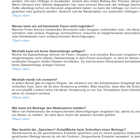
werden. Um eine Umfrage zu bearbeiten, ändere den ersten Beitrag des Themas; dieser i
Wenn niemand eine Stimme abgegeben hat, dann können Benutzer die Umfrage löschen
Sollte allerdings schon ein Benutzer abgestimmt haben, so kann die Umfrage nur noch 
geändert oder gelöscht werden. Dadurch soll die Manipulation von laufenden Umfragen 
Nach oben
Warum kann ich auf bestimmte Foren nicht zugreifen?
Manche Foren können bestimmten Benutzern oder Gruppen vorbehalten sein. Um diese e
schreiben oder andere Vorgänge durchzuführen, brauchst du möglicherweise besondere
oder Administrator nach entsprechenden Berechtigungen.
Nach oben
Weshalb kann ich keine Dateianhänge anfügen?
Rechte für Dateianhänge können für Foren, Gruppen und einzelne Benutzer vergeben we
möglicherweise nicht erlaubt, Dateianhänge in dem Forum anzufügen, in dem du deinen 
bestimmte Gruppen dürfen Dateien hochladen. Du kannst einen Administrator kontaktieren, 
keine Dateianhänge anfügen kannst.
Nach oben
Weshalb wurde ich verwarnt?
In jedem Board gibt es eigene Regeln, die meistens von der Administration festgelegt 
verstoßen hast, kann sie dir eine Verwarnung erteilen. Bitte beachte, dass dies die Ent
ist und phpBB Limited nichts mit dieser Verwarnung zu tun hat. Kontaktiere einen Administr
wieso du verwarnt wurdest.
Nach oben
Wie kann ich Beiträge den Moderatoren melden?
Wenn ein Administrator die entsprechenden Berechtigungen vergeben hat, siehst du eine
um diesen zu melden. Du wirst dann durch die weiteren Schritte geführt.
Nach oben
Was bewirkt die „Speichern“-Schaltfläche beim Schreiben eines Beitrags?
Hiermit kannst du die geschriebene Entwürfe speichern und zu einem späteren Zeitpunk
gesicherten Beitrag kannst du mit der Funktion „Gespeicherte Entwürfe verwalten“ in de