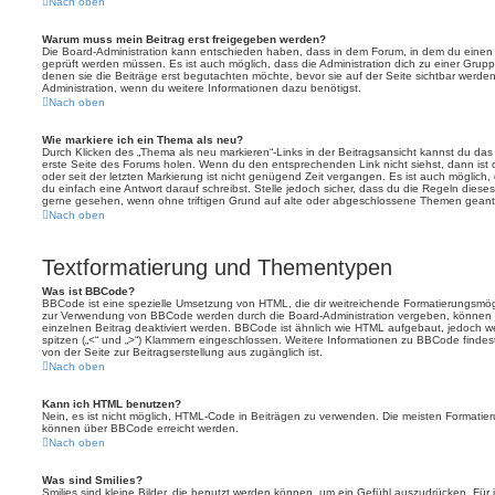
Nach oben
Warum muss mein Beitrag erst freigegeben werden?
Die Board-Administration kann entschieden haben, dass in dem Forum, in dem du einen Bei
geprüft werden müssen. Es ist auch möglich, dass die Administration dich zu einer Grup
denen sie die Beiträge erst begutachten möchte, bevor sie auf der Seite sichtbar werden.
Administration, wenn du weitere Informationen dazu benötigst.
Nach oben
Wie markiere ich ein Thema als neu?
Durch Klicken des „Thema als neu markieren“-Links in der Beitragsansicht kannst du d
erste Seite des Forums holen. Wenn du den entsprechenden Link nicht siehst, dann ist d
oder seit der letzten Markierung ist nicht genügend Zeit vergangen. Es ist auch möglic
du einfach eine Antwort darauf schreibst. Stelle jedoch sicher, dass du die Regeln diese
gerne gesehen, wenn ohne triftigen Grund auf alte oder abgeschlossene Themen geantw
Nach oben
Textformatierung und Thementypen
Was ist BBCode?
BBCode ist eine spezielle Umsetzung von HTML, die dir weitreichende Formatierungsmögli
zur Verwendung von BBCode werden durch die Board-Administration vergeben, können j
einzelnen Beitrag deaktiviert werden. BBCode ist ähnlich wie HTML aufgebaut, jedoch wer
spitzen („<“ und „>“) Klammern eingeschlossen. Weitere Informationen zu BBCode findest d
von der Seite zur Beitragserstellung aus zugänglich ist.
Nach oben
Kann ich HTML benutzen?
Nein, es ist nicht möglich, HTML-Code in Beiträgen zu verwenden. Die meisten Formatier
können über BBCode erreicht werden.
Nach oben
Was sind Smilies?
Smilies sind kleine Bilder, die benutzt werden können, um ein Gefühl auszudrücken. Für 