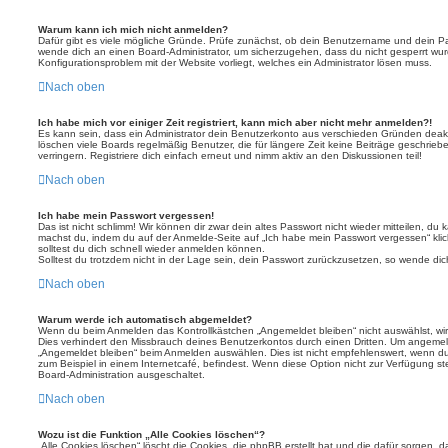
Warum kann ich mich nicht anmelden?
Dafür gibt es viele mögliche Gründe. Prüfe zunächst, ob dein Benutzername und dein Pass
wende dich an einen Board-Administrator, um sicherzugehen, dass du nicht gesperrt wurde
Konfigurationsproblem mit der Website vorliegt, welches ein Administrator lösen muss.
Nach oben
Ich habe mich vor einiger Zeit registriert, kann mich aber nicht mehr anmelden?!
Es kann sein, dass ein Administrator dein Benutzerkonto aus verschieden Gründen deakt
löschen viele Boards regelmäßig Benutzer, die für längere Zeit keine Beiträge geschri
verringern. Registriere dich einfach erneut und nimm aktiv an den Diskussionen teil!
Nach oben
Ich habe mein Passwort vergessen!
Das ist nicht schlimm! Wir können dir zwar dein altes Passwort nicht wieder mitteilen, du
machst du, indem du auf der Anmelde-Seite auf „Ich habe mein Passwort vergessen“ kli
solltest du dich schnell wieder anmelden können.
Solltest du trotzdem nicht in der Lage sein, dein Passwort zurückzusetzen, so wende dic
Nach oben
Warum werde ich automatisch abgemeldet?
Wenn du beim Anmelden das Kontrollkästchen „Angemeldet bleiben“ nicht auswählst, wirs
Dies verhindert den Missbrauch deines Benutzerkontos durch einen Dritten. Um angemel
„Angemeldet bleiben“ beim Anmelden auswählen. Dies ist nicht empfehlenswert, wenn du
zum Beispiel in einem Internetcafé, befindest. Wenn diese Option nicht zur Verfügung st
Board-Administration ausgeschaltet.
Nach oben
Wozu ist die Funktion „Alle Cookies löschen“?
„Alle Cookies löschen“ löscht die Cookies, die phpBB erstellt hat und die dafür sorgen, 