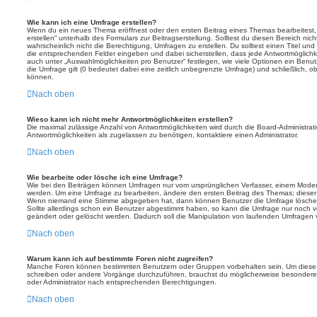
Wie kann ich eine Umfrage erstellen?
Wenn du ein neues Thema eröffnest oder den ersten Beitrag eines Themas bearbeitest, 
erstellen“ unterhalb des Formulars zur Beitragserstellung. Solltest du diesen Bereich ni
wahrscheinlich nicht die Berechtigung, Umfragen zu erstellen. Du solltest einen Titel un
die entsprechenden Felder eingeben und dabei sicherstellen, dass jede Antwortmöglichkei
auch unter „Auswahlmöglichkeiten pro Benutzer“ festlegen, wie viele Optionen ein Benutz
die Umfrage gilt (0 bedeutet dabei eine zeitlich unbegrenzte Umfrage) und schließlich, 
können.
Nach oben
Wieso kann ich nicht mehr Antwortmöglichkeiten erstellen?
Die maximal zulässige Anzahl von Antwortmöglichkeiten wird durch die Board-Administrat
Antwortmöglichkeiten als zugelassen zu benötigen, kontaktiere einen Administrator.
Nach oben
Wie bearbeite oder lösche ich eine Umfrage?
Wie bei den Beiträgen können Umfragen nur vom ursprünglichen Verfasser, einem Modera
werden. Um eine Umfrage zu bearbeiten, ändere den ersten Beitrag des Themas; dieser i
Wenn niemand eine Stimme abgegeben hat, dann können Benutzer die Umfrage löschen
Sollte allerdings schon ein Benutzer abgestimmt haben, so kann die Umfrage nur noch 
geändert oder gelöscht werden. Dadurch soll die Manipulation von laufenden Umfragen 
Nach oben
Warum kann ich auf bestimmte Foren nicht zugreifen?
Manche Foren können bestimmten Benutzern oder Gruppen vorbehalten sein. Um diese e
schreiben oder andere Vorgänge durchzuführen, brauchst du möglicherweise besondere
oder Administrator nach entsprechenden Berechtigungen.
Nach oben