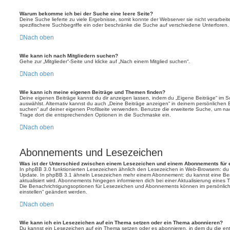
Warum bekomme ich bei der Suche eine leere Seite?
Deine Suche lieferte zu viele Ergebnisse, somit konnte der Webserver sie nicht verarbei
spezifischere Suchbegriffe ein oder beschränke die Suche auf verschiedene Unterforen.
Nach oben
Wie kann ich nach Mitgliedern suchen?
Gehe zur „Mitglieder“-Seite und klicke auf „Nach einem Mitglied suchen“.
Nach oben
Wie kann ich meine eigenen Beiträge und Themen finden?
Deine eigenen Beiträge kannst du dir anzeigen lassen, indem du „Eigene Beiträge“ im Sc
auswählst. Alternativ kannst du auch „Deine Beiträge anzeigen“ in deinem persönlichen 
suchen“ auf deiner eigenen Profilseite verwenden. Benutze die erweiterte Suche, um na
Trage dort die entsprechenden Optionen in die Suchmaske ein.
Nach oben
Abonnements und Lesezeichen
Was ist der Unterschied zwischen einem Lesezeichen und einem Abonnements für
In phpBB 3.0 funktionierten Lesezeichen ähnlich den Lesezeichen in Web-Browsern: du
Update. In phpBB 3.1 ähneln Lesezeichen mehr einem Abonnement: du kannst eine Ben
aktualisiert wird. Abonnements hingegen informieren dich bei einer Aktualisierung eine
Die Benachrichtigungsoptionen für Lesezeichen und Abonnements können im persönlich
einstellen“ geändert werden.
Nach oben
Wie kann ich ein Lesezeichen auf ein Thema setzen oder ein Thema abonnieren?
Du kannst ein Lesezeichen auf ein Thema setzen oder es abonnieren, in dem du die e