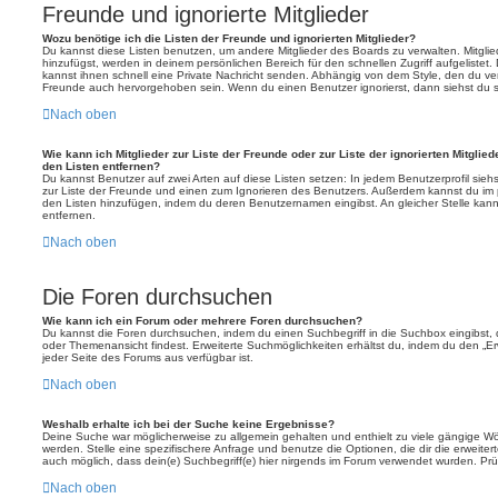
Freunde und ignorierte Mitglieder
Wozu benötige ich die Listen der Freunde und ignorierten Mitglieder?
Du kannst diese Listen benutzen, um andere Mitglieder des Boards zu verwalten. Mitglied
hinzufügst, werden in deinem persönlichen Bereich für den schnellen Zugriff aufgelistet.
kannst ihnen schnell eine Private Nachricht senden. Abhängig von dem Style, den du v
Freunde auch hervorgehoben sein. Wenn du einen Benutzer ignorierst, dann siehst du s
Nach oben
Wie kann ich Mitglieder zur Liste der Freunde oder zur Liste der ignorierten Mitglie
den Listen entfernen?
Du kannst Benutzer auf zwei Arten auf diese Listen setzen: In jedem Benutzerprofil sieh
zur Liste der Freunde und einen zum Ignorieren des Benutzers. Außerdem kannst du im p
den Listen hinzufügen, indem du deren Benutzernamen eingibst. An gleicher Stelle kann
entfernen.
Nach oben
Die Foren durchsuchen
Wie kann ich ein Forum oder mehrere Foren durchsuchen?
Du kannst die Foren durchsuchen, indem du einen Suchbegriff in die Suchbox eingibst, d
oder Themenansicht findest. Erweiterte Suchmöglichkeiten erhältst du, indem du den „Erw
jeder Seite des Forums aus verfügbar ist.
Nach oben
Weshalb erhalte ich bei der Suche keine Ergebnisse?
Deine Suche war möglicherweise zu allgemein gehalten und enthielt zu viele gängige Wör
werden. Stelle eine spezifischere Anfrage und benutze die Optionen, die dir die erweiter
auch möglich, dass dein(e) Suchbegriff(e) hier nirgends im Forum verwendet wurden. Prüf
Nach oben