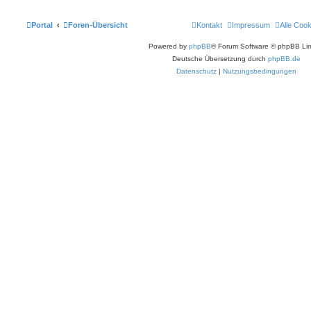
Portal
Foren-Übersicht
Kontakt
Impressum
Alle Coo
Powered by
phpBB
® Forum Software © phpBB Lim
Deutsche Übersetzung durch
phpBB.de
Datenschutz
|
Nutzungsbedingungen