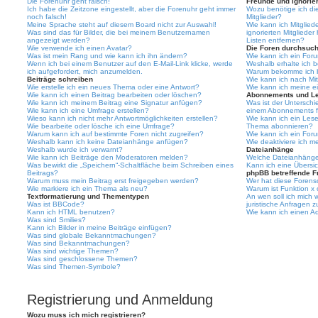
Die Forenuhr geht falsch!
Freunde und ignorier
Ich habe die Zeitzone eingestellt, aber die Forenuhr geht immer
Wozu benötige ich die
noch falsch!
Mitglieder?
Meine Sprache steht auf diesem Board nicht zur Auswahl!
Wie kann ich Mitgliede
Was sind das für Bilder, die bei meinem Benutzernamen
ignorierten Mitgliede
angezeigt werden?
Listen entfernen?
Wie verwende ich einen Avatar?
Die Foren durchsuc
Was ist mein Rang und wie kann ich ihn ändern?
Wie kann ich ein For
Wenn ich bei einem Benutzer auf den E-Mail-Link klicke, werde
Weshalb erhalte ich 
ich aufgefordert, mich anzumelden.
Warum bekomme ich be
Beiträge schreiben
Wie kann ich nach Mi
Wie erstelle ich ein neues Thema oder eine Antwort?
Wie kann ich meine e
Wie kann ich einen Beitrag bearbeiten oder löschen?
Abonnements und L
Wie kann ich meinem Beitrag eine Signatur anfügen?
Was ist der Untersch
Wie kann ich eine Umfrage erstellen?
einem Abonnements f
Wieso kann ich nicht mehr Antwortmöglichkeiten erstellen?
Wie kann ich ein Les
Wie bearbeite oder lösche ich eine Umfrage?
Thema abonnieren?
Warum kann ich auf bestimmte Foren nicht zugreifen?
Wie kann ich ein For
Weshalb kann ich keine Dateianhänge anfügen?
Wie deaktiviere ich 
Weshalb wurde ich verwarnt?
Dateianhänge
Wie kann ich Beiträge den Moderatoren melden?
Welche Dateianhänge 
Was bewirkt die „Speichern“-Schaltfläche beim Schreiben eines
Kann ich eine Übersic
Beitrags?
phpBB betreffende F
Warum muss mein Beitrag erst freigegeben werden?
Wer hat diese Forenso
Wie markiere ich ein Thema als neu?
Warum ist Funktion x 
Textformatierung und Thementypen
An wen soll ich mich
Was ist BBCode?
juristische Anfragen 
Kann ich HTML benutzen?
Wie kann ich einen Ad
Was sind Smilies?
Kann ich Bilder in meine Beiträge einfügen?
Was sind globale Bekanntmachungen?
Was sind Bekanntmachungen?
Was sind wichtige Themen?
Was sind geschlossene Themen?
Was sind Themen-Symbole?
Registrierung und Anmeldung
Wozu muss ich mich registrieren?