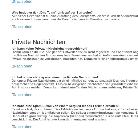
Nach oben
Was bedeutet der „Das Team“-Link auf der Startseite?
Auf dieser Seite findest du eine Auflistung des Forenteams, einschließlich der Administra
auch weitere Informationen wie die Foren, die diese im Einzelnen moderieren.
Nach oben
Private Nachrichten
Ich kann keine Privaten Nachrichten verschicken!
Hierfür kann es drei Gründe geben: Entweder bist du nicht registriert und / oder nicht a
hat Private Nachrichten für das komplette Forum ausgeschaltet. Außerdem könnte es sein
Private Nachrichten zu verschicken, entzogen hat. Kontaktiere einen Administrator, um we
Nach oben
Ich bekomme ständig unerwünschte Private Nachrichten!
Du kannst Private Nachrichten, die dir ein Mitglied sendet, automatisch löschen, indem 
entsprechende Regel erstellst. Falls du belästigende Nachrichten von jemandem erhälts
Administrator melden. Dieser kann dem betreffenden Mitglied dann verbieten, Private N
Nach oben
Ich habe eine Spam-E-Mail von einem Mitglied dieses Forums erhalten!
Es tut uns leid, das zu hören. Das E-Mail-Formular dieses Forums hat einige Sicherheits
Nachrichten senden, identifizieren sollen. Du solltest einem Administrator die komplette 
Dabei ist es ganz wichtig, die Kopfzeilen (Headers) mitzuschicken. Diese enthalten Detai
verschickt hat. Der Administrator kann dann entsprechend reagieren.
Nach oben