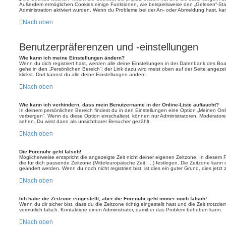
Außerdem ermöglichen Cookies einige Funktionen, wie beispielsweise den „Gelesen“-Stat
Administration aktiviert wurden. Wenn du Probleme bei der An- oder Abmeldung hast, ka
Nach oben
Benutzerpräferenzen und -einstellungen
Wie kann ich meine Einstellungen ändern?
Wenn du dich registriert hast, werden alle deine Einstellungen in der Datenbank des Bo
gehe in den „Persönlichen Bereich“; der Link dazu wird meist oben auf der Seite ange
klickst. Dort kannst du alle deine Einstellungen ändern.
Nach oben
Wie kann ich verhindern, dass mein Benutzername in der Online-Liste auftaucht?
In deinem persönlichen Bereich findest du in den Einstellungen eine Option „Meinen On
verbergen“. Wenn du diese Option einschaltest, können nur Administratoren, Moderatore
sehen. Du wirst dann als unsichtbarer Besucher gezählt.
Nach oben
Die Forenuhr geht falsch!
Möglicherweise entspricht die angezeigte Zeit nicht deiner eigenen Zeitzone. In diesem Fa
die für dich passende Zeitzone (Mitteleuropäische Zeit, ...) festlegen. Die Zeitzone kann
geändert werden. Wenn du noch nicht registriert bist, ist dies ein guter Grund, dies jetzt 
Nach oben
Ich habe die Zeitzone eingestellt, aber die Forenuhr geht immer noch falsch!
Wenn du dir sicher bist, dass du die Zeitzone richtig eingestellt hast und die Zeit trotzde
vermutlich falsch. Kontaktiere einen Administrator, damit er das Problem beheben kann.
Nach oben