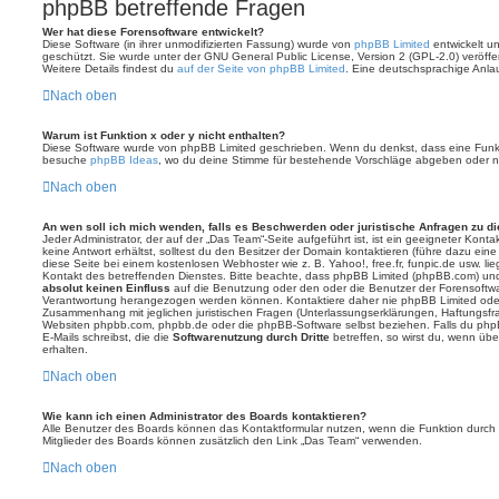
phpBB betreffende Fragen
Wer hat diese Forensoftware entwickelt?
Diese Software (in ihrer unmodifizierten Fassung) wurde von
phpBB Limited
entwickelt und
geschützt. Sie wurde unter der GNU General Public License, Version 2 (GPL-2.0) veröffen
Weitere Details findest du
auf der Seite von phpBB Limited
. Eine deutschsprachige Anlauf
Nach oben
Warum ist Funktion x oder y nicht enthalten?
Diese Software wurde von phpBB Limited geschrieben. Wenn du denkst, dass eine Funkt
besuche
phpBB Ideas
, wo du deine Stimme für bestehende Vorschläge abgeben oder n
Nach oben
An wen soll ich mich wenden, falls es Beschwerden oder juristische Anfragen zu d
Jeder Administrator, der auf der „Das Team“-Seite aufgeführt ist, ist ein geeigneter Kon
keine Antwort erhältst, solltest du den Besitzer der Domain kontaktieren (führe dazu ein
diese Seite bei einem kostenlosen Webhoster wie z. B. Yahoo!, free.fr, funpic.de usw. l
Kontakt des betreffenden Dienstes. Bitte beachte, dass phpBB Limited (phpBB.com) u
absolut keinen Einfluss
auf die Benutzung oder den oder die Benutzer der Forensoftwa
Verantwortung herangezogen werden können. Kontaktiere daher nie phpBB Limited oder
Zusammenhang mit jeglichen juristischen Fragen (Unterlassungserklärungen, Haftungsfr
Websiten phpbb.com, phpbb.de oder die phpBB-Software selbst beziehen. Falls du php
E-Mails schreibst, die die
Softwarenutzung durch Dritte
betreffen, so wirst du, wenn üb
erhalten.
Nach oben
Wie kann ich einen Administrator des Boards kontaktieren?
Alle Benutzer des Boards können das Kontaktformular nutzen, wenn die Funktion durch di
Mitglieder des Boards können zusätzlich den Link „Das Team“ verwenden.
Nach oben