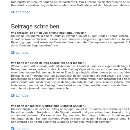
Nur registrierte Benutzer dürfen die foreninterne E-Mail-Funktion für Nachrichten an ande
Board-Administration freigeschaltet wurde. Diese Maßnahme soll den Missbrauch dieses
Nach oben
Beiträge schreiben
Wie erstelle ich ein neues Thema oder eine Antwort?
Um ein neues Thema in einem Forum zu eröffnen, musst du auf „Neues Thema“ klicken. 
du auf „Antworten“ klicken. Es könnte sein, dass eine Registrierung erforderlich ist, bev
Berechtigungen sind jeweils am Ende der Foren- und der Beitragsansicht aufgelistet. Z. 
darfst Dateianhänge erstellen“ usw.
Nach oben
Wie kann ich einen Beitrag bearbeiten oder löschen?
Wenn du nicht Administrator oder Moderator bist, kannst du nur deine eigenen Beiträge
Beitrag bearbeiten, indem du das „Ändere Beitrag“-Symbol für den entsprechenden Beitrag 
einen begrenzten Zeitraum nach seiner Erstellung möglich. Wenn bereits jemand auf dein
Beitrag in der Themenansicht als überarbeitet gekennzeichnet. Es wird sowohl die Anzahl
Bearbeitungen angezeigt. Dieser Hinweis erscheint nicht, wenn noch niemand auf deine
Administrator oder Moderator deinen Beitrag überarbeitet hat. Diese können jedoch, falls 
hinterlassen, warum dein Beitrag überarbeitet wurde. Bitte beachte, dass normale Benut
wenn bereits jemand darauf geantwortet hat.
Nach oben
Wie kann ich meinem Beitrag eine Signatur anfügen?
Um eine Signatur an deinen Beitrag anzufügen, musst du zunächst eine solche in den E
Bereich entwerfen. Nachdem du die Signatur erstellt und gespeichert hast, kannst du in
anhängen“ aktivieren. Du kannst eine Signatur auch hinzufügen, indem du in deinem p
Anhängen deiner Signatur aktivierst. Wenn du einen einzelnen Beitrag dennoch ohne Si
dort einfach das Kontrollkästchen „Signatur anhängen“ wieder deaktivieren.
Nach oben