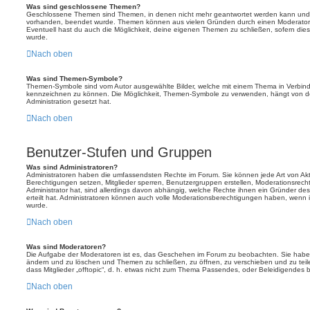
Was sind geschlossene Themen?
Geschlossene Themen sind Themen, in denen nicht mehr geantwortet werden kann und b
vorhanden, beendet wurde. Themen können aus vielen Gründen durch einen Moderator o
Eventuell hast du auch die Möglichkeit, deine eigenen Themen zu schließen, sofern dies
wurde.
Nach oben
Was sind Themen-Symbole?
Themen-Symbole sind vom Autor ausgewählte Bilder, welche mit einem Thema in Verbin
kennzeichnen zu können. Die Möglichkeit, Themen-Symbole zu verwenden, hängt von de
Administration gesetzt hat.
Nach oben
Benutzer-Stufen und Gruppen
Was sind Administratoren?
Administratoren haben die umfassendsten Rechte im Forum. Sie können jede Art von Akt
Berechtigungen setzen, Mitglieder sperren, Benutzergruppen erstellen, Moderationsrech
Administrator hat, sind allerdings davon abhängig, welche Rechte ihnen ein Gründer des
erteilt hat. Administratoren können auch volle Moderationsberechtigungen haben, wenn 
wurde.
Nach oben
Was sind Moderatoren?
Die Aufgabe der Moderatoren ist es, das Geschehen im Forum zu beobachten. Sie haben
ändern und zu löschen und Themen zu schließen, zu öffnen, zu verschieben und zu teil
dass Mitglieder „offtopic“, d. h. etwas nicht zum Thema Passendes, oder Beleidigendes 
Nach oben