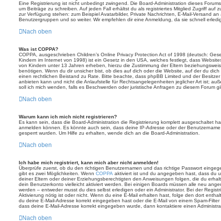
Eine Registrierung ist nicht unbedingt zwingend. Die Board-Administration dieses Forums 
um Beiträge zu schreiben. Auf jeden Fall erhältst du als registriertes Mitglied Zugriff auf
zur Verfügung stehen: zum Beispiel Avatarbilder, Private Nachrichten, E-Mail-Versand an an
Benutzergruppen und so weiter. Wir empfehlen dir eine Anmeldung, da sie schnell erledigt i
Nach oben
Was ist COPPA?
COPPA, ausgeschrieben Children’s Online Privacy Protection Act of 1998 (deutsch: Ges
Kindern im Internet von 1998) ist ein Gesetz in den USA, welches festlegt, dass Website
von Kindern unter 13 Jahren erheben, hierzu die Zustimmung der Eltern beziehungswei
benötigen. Wenn du dir unsicher bist, ob dies auf dich oder die Website, auf der du dich zu
einen rechtlichen Beistand zu Rate. Bitte beachte, dass phpBB Limited und der Besitze
anbieten kann und nicht die Anlaufstelle für Rechtsangelegenheiten jeglicher Art ist; au
soll ich mich wenden, falls es Beschwerden oder juristische Anfragen zu diesem Forum g
Nach oben
Warum kann ich mich nicht registrieren?
Es kann sein, dass die Board-Administration die Registrierung komplett ausgeschaltet h
anmelden können. Es könnte auch sein, dass deine IP-Adresse oder der Benutzername, m
gesperrt wurden. Um Hilfe zu erhalten, wende dich an die Board-Administration.
Nach oben
Ich habe mich registriert, kann mich aber nicht anmelden!
Überprüfe zuerst, ob du den richtigen Benutzernamen und das richtige Passwort einge
gibt es zwei Möglichkeiten. Wenn
COPPA
aktiviert ist und du angegeben hast, dass du un
deiner Eltern oder deiner Erziehungsberechtigten den Anweisungen folgen, die du erhalte
dein Benutzerkonto vielleicht aktiviert werden. Bei einigen Boards müssen alle neu angem
werden – entweder musst du dies selbst erledigen oder ein Administrator. Bei der Registri
Aktivierung nötig ist oder nicht. Wenn du eine E-Mail erhalten hast, folge den dort ent
du deine E-Mail-Adresse korrekt eingegeben hast oder die E-Mail von einem Spam-Filter b
dass deine E-Mail-Adresse korrekt eingegeben wurde, dann kontaktiere einen Administrat
Nach oben