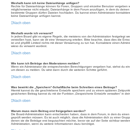
Weshalb kann ich keine Dateianhänge anfügen?
Rechte für Dateianhänge können für Foren, Gruppen und einzelne Benutzer vergeben we
möglicherweise nicht erlaubt, Dateianhänge in dem Forum anzufügen, in dem du deinen 
bestimmte Gruppen dürfen Dateien hochladen. Du kannst einen Administrator kontaktieren, 
keine Dateianhänge anfügen kannst.
Nach oben
Weshalb wurde ich verwarnt?
In jedem Board gibt es eigene Regeln, die meistens von der Administration festgelegt 
verstoßen hast, kann sie dir eine Verwarnung erteilen. Bitte beachte, dass dies die Ent
ist und phpBB Limited nichts mit dieser Verwarnung zu tun hat. Kontaktiere einen Administr
wieso du verwarnt wurdest.
Nach oben
Wie kann ich Beiträge den Moderatoren melden?
Wenn ein Administrator die entsprechenden Berechtigungen vergeben hat, siehst du eine
um diesen zu melden. Du wirst dann durch die weiteren Schritte geführt.
Nach oben
Was bewirkt die „Speichern“-Schaltfläche beim Schreiben eines Beitrags?
Hiermit kannst du die geschriebene Entwürfe speichern und zu einem späteren Zeitpunk
gesicherten Beitrag kannst du mit der Funktion „Gespeicherte Entwürfe verwalten“ in de
Nach oben
Warum muss mein Beitrag erst freigegeben werden?
Die Board-Administration kann entschieden haben, dass in dem Forum, in dem du einen Bei
geprüft werden müssen. Es ist auch möglich, dass die Administration dich zu einer Grup
denen sie die Beiträge erst begutachten möchte, bevor sie auf der Seite sichtbar werden.
Administration, wenn du weitere Informationen dazu benötigst.