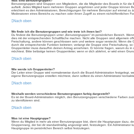
Was sind Benutzergruppen?
Benutzergruppen sind Gruppen von Mitgliedern, die die Mitglieder des Boards in für die 
aufteilt. Jedes Mitglied kann mehreren Gruppen angehören und jeder Gruppe können Be
erleichtert es den Administratoren, Berechtigungen für mehrere Benutzer auf einmal zu 
Moderatoren eines Bereichs zu machen oder ihnen Zugriff zu einem nichtöffentlichen F
Nach oben
Wo finde ich die Benutzergruppen und wie trete ich ihnen bei?
Du findest die Benutzergruppen unter „Benutzergruppen“ im persönlichen Bereich. Wenn 
dies mit der entsprechenden Schaltfläche machen. Nicht alle Gruppen sind allgemein offe
Freischaltung, andere können geschlossen sein und weitere sogar versteckt. Wenn die Gr
durch die entsprechende Funktion beitreten; verlangt die Gruppe eine Freischaltung, so 
Gruppenleiter muss daraufhin deinen Antrag annehmen. Er könnte fragen, warum du i
möchtest. Bitte belästige keinen Gruppenleiter, wenn er dich ablehnt, er wird einen Gru
Nach oben
Wie werde ich Gruppenleiter?
Der Leiter einer Gruppe wird normalerweise durch die Board-Administration festgelegt, w
eigene Benutzergruppe erstellen möchtest, dann solltest du einen Administrator kontakti
Nach oben
Weshalb werden verschiedene Benutzergruppen farbig dargestellt?
Es ist der Board-Administration möglich, den Benutzergruppen verschiedene Farben zuzut
zu identifizieren sind.
Nach oben
Was ist eine Hauptgruppe?
Wenn du Mitglied in mehr als einer Benutzergruppe bist, dient die Hauptgruppe dazu, 
Gruppenrang, der bei dir standardmäßig angezeigt wird, festzulegen. Ein Administrator 
Hauptgruppe im persönlichen Bereich selbst festzulegen.