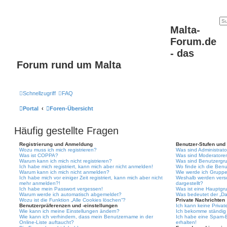
Malta-
Forum.de
- das
Forum rund um Malta
Schnellzugriff
FAQ
Portal
Foren-Übersicht
Häufig gestellte Fragen
Registrierung und Anmeldung
Benutzer-Stufen und
Wozu muss ich mich registrieren?
Was sind Administrat
Was ist COPPA?
Was sind Moderatore
Warum kann ich mich nicht registrieren?
Was sind Benutzergr
Ich habe mich registriert, kann mich aber nicht anmelden!
Wo finde ich die Benu
Warum kann ich mich nicht anmelden?
Wie werde ich Gruppe
Ich habe mich vor einiger Zeit registriert, kann mich aber nicht
Weshalb werden vers
mehr anmelden?!
dargestellt?
Ich habe mein Passwort vergessen!
Was ist eine Hauptgr
Warum werde ich automatisch abgemeldet?
Was bedeutet der „Das
Wozu ist die Funktion „Alle Cookies löschen“?
Private Nachrichten
Benutzerpräferenzen und -einstellungen
Ich kann keine Privat
Wie kann ich meine Einstellungen ändern?
Ich bekomme ständig 
Wie kann ich verhindern, dass mein Benutzername in der
Ich habe eine Spam-E
Online-Liste auftaucht?
erhalten!