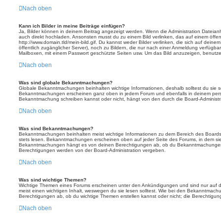
Nach oben
Kann ich Bilder in meine Beiträge einfügen?
Ja, Bilder können in deinem Beitrag angezeigt werden. Wenn die Administration Dateian
auch direkt hochladen. Ansonsten musst du zu einem Bild verlinken, das auf einem öffentl
http://www.domain.tld/mein-bild.gif. Du kannst weder Bilder verlinken, die sich auf deine
öffentlich zugänglicher Server), noch zu Bildern, die nur nach einer Anmeldung verfügbar
Mailboxen, mit einem Passwort geschützte Seiten usw. Um das Bild anzuzeigen, benutz
Nach oben
Was sind globale Bekanntmachungen?
Globale Bekanntmachungen beinhalten wichtige Informationen, deshalb solltest du sie s
Bekanntmachungen erscheinen ganz oben in jedem Forum und ebenfalls in deinem persö
Bekanntmachung schreiben kannst oder nicht, hängt von den durch die Board-Administ
Nach oben
Was sind Bekanntmachungen?
Bekanntmachungen beinhalten meist wichtige Informationen zu dem Bereich des Boards, i
stets lesen. Bekanntmachungen erscheinen oben auf jeder Seite des Forums, in dem sie 
Bekanntmachungen hängt es von deinen Berechtigungen ab, ob du Bekanntmachungen er
Berechtigungen werden von der Board-Administration vergeben.
Nach oben
Was sind wichtige Themen?
Wichtige Themen eines Forums erscheinen unter den Ankündigungen und sind nur auf d
meist einen wichtigen Inhalt, weswegen du sie lesen solltest. Wie bei den Bekanntmac
Berechtigungen ab, ob du wichtige Themen erstellen kannst oder nicht; die Berechtigunge
Nach oben