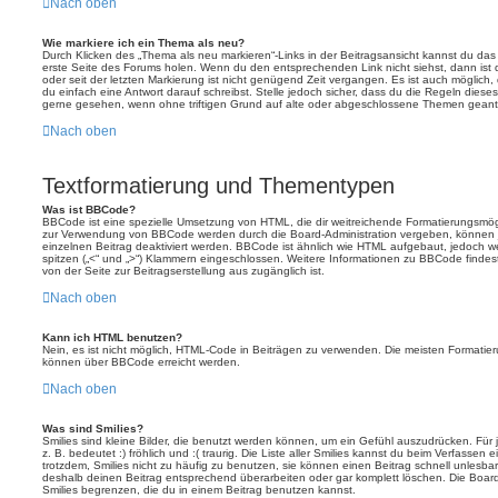
Nach oben
Wie markiere ich ein Thema als neu?
Durch Klicken des „Thema als neu markieren“-Links in der Beitragsansicht kannst du d
erste Seite des Forums holen. Wenn du den entsprechenden Link nicht siehst, dann ist d
oder seit der letzten Markierung ist nicht genügend Zeit vergangen. Es ist auch möglic
du einfach eine Antwort darauf schreibst. Stelle jedoch sicher, dass du die Regeln diese
gerne gesehen, wenn ohne triftigen Grund auf alte oder abgeschlossene Themen geantw
Nach oben
Textformatierung und Thementypen
Was ist BBCode?
BBCode ist eine spezielle Umsetzung von HTML, die dir weitreichende Formatierungsmögli
zur Verwendung von BBCode werden durch die Board-Administration vergeben, können j
einzelnen Beitrag deaktiviert werden. BBCode ist ähnlich wie HTML aufgebaut, jedoch wer
spitzen („<“ und „>“) Klammern eingeschlossen. Weitere Informationen zu BBCode findest d
von der Seite zur Beitragserstellung aus zugänglich ist.
Nach oben
Kann ich HTML benutzen?
Nein, es ist nicht möglich, HTML-Code in Beiträgen zu verwenden. Die meisten Formatier
können über BBCode erreicht werden.
Nach oben
Was sind Smilies?
Smilies sind kleine Bilder, die benutzt werden können, um ein Gefühl auszudrücken. Für 
z. B. bedeutet :) fröhlich und :( traurig. Die Liste aller Smilies kannst du beim Verfassen
trotzdem, Smilies nicht zu häufig zu benutzen, sie können einen Beitrag schnell unles
deshalb deinen Beitrag entsprechend überarbeiten oder gar komplett löschen. Die Board
Smilies begrenzen, die du in einem Beitrag benutzen kannst.