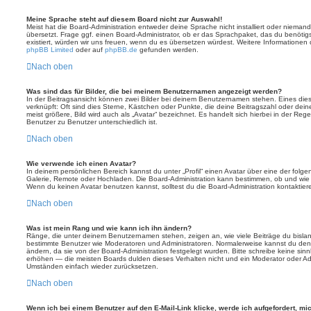
Meine Sprache steht auf diesem Board nicht zur Auswahl!
Meist hat die Board-Administration entweder deine Sprache nicht installiert oder nieman
übersetzt. Frage ggf. einen Board-Administrator, ob er das Sprachpaket, das du benötigst,
existiert, würden wir uns freuen, wenn du es übersetzen würdest. Weitere Informatione
phpBB Limited
oder auf
phpBB.de
gefunden werden.
Nach oben
Was sind das für Bilder, die bei meinem Benutzernamen angezeigt werden?
In der Beitragsansicht können zwei Bilder bei deinem Benutzernamen stehen. Eines diese
verknüpft: Oft sind dies Sterne, Kästchen oder Punkte, die deine Beitragszahl oder de
meist größere, Bild wird auch als „Avatar“ bezeichnet. Es handelt sich hierbei in der Reg
Benutzer zu Benutzer unterschiedlich ist.
Nach oben
Wie verwende ich einen Avatar?
In deinem persönlichen Bereich kannst du unter „Profil“ einen Avatar über eine der folg
Galerie, Remote oder Hochladen. Die Board-Administration kann bestimmen, ob und wie
Wenn du keinen Avatar benutzen kannst, solltest du die Board-Administration kontaktier
Nach oben
Was ist mein Rang und wie kann ich ihn ändern?
Ränge, die unter deinem Benutzernamen stehen, zeigen an, wie viele Beiträge du bislang e
bestimmte Benutzer wie Moderatoren und Administratoren. Normalerweise kannst du den 
ändern, da sie von der Board-Administration festgelegt wurden. Bitte schreibe keine si
erhöhen — die meisten Boards dulden dieses Verhalten nicht und ein Moderator oder Adm
Umständen einfach wieder zurücksetzen.
Nach oben
Wenn ich bei einem Benutzer auf den E-Mail-Link klicke, werde ich aufgefordert, m