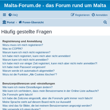
Malta-Forum.de - das Forum rund um Malta
FAQ
Registrieren
Anmelden
S
Portal
Foren-Übersicht
u
Häufig gestellte Fragen
c
h
Registrierung und Anmeldung
Wozu muss ich mich registrieren?
e
Was ist COPPA?
Warum kann ich mich nicht registrieren?
Ich habe mich registriert, kann mich aber nicht anmelden!
Warum kann ich mich nicht anmelden?
Ich habe mich vor einiger Zeit registriert, kann mich aber nicht mehr anmelden?!
Ich habe mein Passwort vergessen!
Warum werde ich automatisch abgemeldet?
Wozu ist die Funktion „Alle Cookies löschen“?
Benutzerpräferenzen und -einstellungen
Wie kann ich meine Einstellungen ändern?
Wie kann ich verhindern, dass mein Benutzername in der Online-Liste auftaucht?
Die Forenuhr geht falsch!
Ich habe die Zeitzone eingestellt, aber die Forenuhr geht immer noch falsch!
Meine Sprache steht auf diesem Board nicht zur Auswahl!
Was sind das für Bilder, die bei meinem Benutzernamen angezeigt werden?
Wie verwende ich einen Avatar?