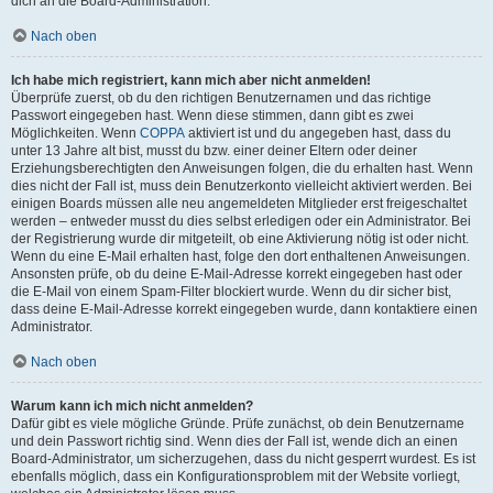
dich an die Board-Administration.
Nach oben
Ich habe mich registriert, kann mich aber nicht anmelden!
Überprüfe zuerst, ob du den richtigen Benutzernamen und das richtige
Passwort eingegeben hast. Wenn diese stimmen, dann gibt es zwei
Möglichkeiten. Wenn
COPPA
aktiviert ist und du angegeben hast, dass du
unter 13 Jahre alt bist, musst du bzw. einer deiner Eltern oder deiner
Erziehungsberechtigten den Anweisungen folgen, die du erhalten hast. Wenn
dies nicht der Fall ist, muss dein Benutzerkonto vielleicht aktiviert werden. Bei
einigen Boards müssen alle neu angemeldeten Mitglieder erst freigeschaltet
werden – entweder musst du dies selbst erledigen oder ein Administrator. Bei
der Registrierung wurde dir mitgeteilt, ob eine Aktivierung nötig ist oder nicht.
Wenn du eine E-Mail erhalten hast, folge den dort enthaltenen Anweisungen.
Ansonsten prüfe, ob du deine E-Mail-Adresse korrekt eingegeben hast oder
die E-Mail von einem Spam-Filter blockiert wurde. Wenn du dir sicher bist,
dass deine E-Mail-Adresse korrekt eingegeben wurde, dann kontaktiere einen
Administrator.
Nach oben
Warum kann ich mich nicht anmelden?
Dafür gibt es viele mögliche Gründe. Prüfe zunächst, ob dein Benutzername
und dein Passwort richtig sind. Wenn dies der Fall ist, wende dich an einen
Board-Administrator, um sicherzugehen, dass du nicht gesperrt wurdest. Es ist
ebenfalls möglich, dass ein Konfigurationsproblem mit der Website vorliegt,