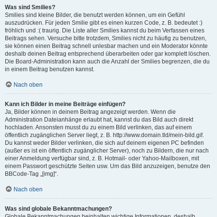
Was sind Smilies?
Smilies sind kleine Bilder, die benutzt werden können, um ein Gefühl
auszudrücken. Für jeden Smilie gibt es einen kurzen Code, z. B. bedeutet :)
fröhlich und :( traurig. Die Liste aller Smilies kannst du beim Verfassen eines
Beitrags sehen. Versuche bitte trotzdem, Smilies nicht zu häufig zu benutzen,
sie können einen Beitrag schnell unlesbar machen und ein Moderator könnte
deshalb deinen Beitrag entsprechend überarbeiten oder gar komplett löschen.
Die Board-Administration kann auch die Anzahl der Smilies begrenzen, die du
in einem Beitrag benutzen kannst.
Nach oben
Kann ich Bilder in meine Beiträge einfügen?
Ja, Bilder können in deinem Beitrag angezeigt werden. Wenn die
Administration Dateianhänge erlaubt hat, kannst du das Bild auch direkt
hochladen. Ansonsten musst du zu einem Bild verlinken, das auf einem
öffentlich zugänglichen Server liegt, z. B. http://www.domain.tld/mein-bild.gif.
Du kannst weder Bilder verlinken, die sich auf deinem eigenen PC befinden
(außer es ist ein öffentlich zugänglicher Server), noch zu Bildern, die nur nach
einer Anmeldung verfügbar sind, z. B. Hotmail- oder Yahoo-Mailboxen, mit
einem Passwort geschützte Seiten usw. Um das Bild anzuzeigen, benutze den
BBCode-Tag „[img]“.
Nach oben
Was sind globale Bekanntmachungen?
Globale Bekanntmachungen beinhalten wichtige Informationen, deshalb