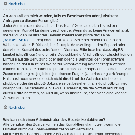
Nach oben
An wen soll ich mich wenden, falls es Beschwerden oder juristische
Anfragen zu diesem Forum gibt?
Jeder Administrator, der auf der „Das Team“-Seite aufgeführt ist, ist ein
geeigneter Kontakt für deine Beschwerde. Wenn du so keine Antwort erhältst,
solltest du den Besitzer der Domain kontaktieren (führe dazu eine
„WHOIS“-Abfrage
durch) oder — falls diese Seite bei einem kostenlosen
Webhoster wie z. B. Yahoo!, free.fr, funpic.de usw. liegt — den Support oder
den Abuse-Kontakt des betreffenden Dienstes. Bitte beachte, dass phpBB
Limited (phpBB.com) und phpBB Deutschland e. V. (phpBB.de)
absolut keinen
Einfluss
auf die Benutzung oder den oder die Benutzer der Forensoftware
haben und dafür in keiner Weise zur Verantwortung herangezogen werden
können. Kontaktiere daher nie phpBB Limited oder phpBB Deutschland e. V. in
Zusammenhang mit jeglichen juristischen Fragen (Unterlassungserklärungen,
Haftungsfragen usw.), die
sich nicht direkt
auf die Websiten phpbb.com,
phpbb.de oder die phpBB-Software selbst beziehen. Falls du phpBB Limited
oder phpBB Deutschland e. V. E-Mails schreibst, die die
Softwarenutzung
durch Dritte
betreffen, so wirst du, wenn überhaupt, höchstens eine knappe
Antwort erhalten.
Nach oben
Wie kann ich einen Administrator des Boards kontaktieren?
Alle Benutzer des Boards können das Kontaktformular nutzen, wenn die
Funktion durch die Board-Administration aktiviert wurde.
Mitglieder des Boards können zusätzlich den Link „Das Team“ verwenden.