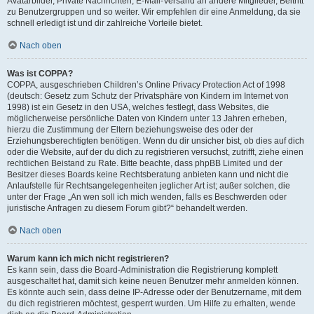
Avatarbilder, Private Nachrichten, E-Mail-Versand an andere Mitglieder, Beitritt
zu Benutzergruppen und so weiter. Wir empfehlen dir eine Anmeldung, da sie
schnell erledigt ist und dir zahlreiche Vorteile bietet.
Nach oben
Was ist COPPA?
COPPA, ausgeschrieben Children’s Online Privacy Protection Act of 1998
(deutsch: Gesetz zum Schutz der Privatsphäre von Kindern im Internet von
1998) ist ein Gesetz in den USA, welches festlegt, dass Websites, die
möglicherweise persönliche Daten von Kindern unter 13 Jahren erheben,
hierzu die Zustimmung der Eltern beziehungsweise des oder der
Erziehungsberechtigten benötigen. Wenn du dir unsicher bist, ob dies auf dich
oder die Website, auf der du dich zu registrieren versuchst, zutrifft, ziehe einen
rechtlichen Beistand zu Rate. Bitte beachte, dass phpBB Limited und der
Besitzer dieses Boards keine Rechtsberatung anbieten kann und nicht die
Anlaufstelle für Rechtsangelegenheiten jeglicher Art ist; außer solchen, die
unter der Frage „An wen soll ich mich wenden, falls es Beschwerden oder
juristische Anfragen zu diesem Forum gibt?“ behandelt werden.
Nach oben
Warum kann ich mich nicht registrieren?
Es kann sein, dass die Board-Administration die Registrierung komplett
ausgeschaltet hat, damit sich keine neuen Benutzer mehr anmelden können.
Es könnte auch sein, dass deine IP-Adresse oder der Benutzername, mit dem
du dich registrieren möchtest, gesperrt wurden. Um Hilfe zu erhalten, wende