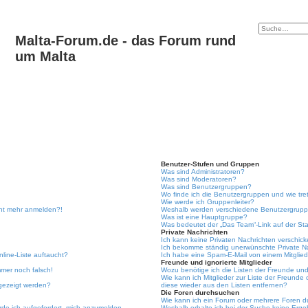
Malta-Forum.de - das Forum rund
um Malta
Benutzer-Stufen und Gruppen
Was sind Administratoren?
Was sind Moderatoren?
Was sind Benutzergruppen?
Wo finde ich die Benutzergruppen und wie tret
Wie werde ich Gruppenleiter?
icht mehr anmelden?!
Weshalb werden verschiedene Benutzergruppen
Was ist eine Hauptgruppe?
Was bedeutet der „Das Team“-Link auf der Sta
Private Nachrichten
Ich kann keine Privaten Nachrichten verschick
Ich bekomme ständig unerwünschte Private Na
line-Liste auftaucht?
Ich habe eine Spam-E-Mail von einem Mitglied
Freunde und ignorierte Mitglieder
mmer noch falsch!
Wozu benötige ich die Listen der Freunde und 
Wie kann ich Mitglieder zur Liste der Freunde 
ngezeigt werden?
diese wieder aus den Listen entfernen?
Die Foren durchsuchen
Wie kann ich ein Forum oder mehrere Foren 
rde ich aufgefordert, mich anzumelden.
Weshalb erhalte ich bei der Suche keine Erge