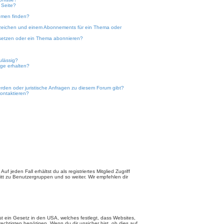
 Seite?
emen finden?
ezeichen und einem Abonnements für ein Thema oder
 setzen oder ein Thema abonnieren?
ulässig?
nge erhalten?
erden oder juristische Anfragen zu diesem Forum gibt?
kontaktieren?
 jeden Fall erhältst du als registriertes Mitglied Zugriff
ritt zu Benutzergruppen und so weiter. Wir empfehlen dir
t ein Gesetz in den USA, welches festlegt, dass Websites,
chtigten benötigen. Wenn du dir unsicher bist, ob dies auf