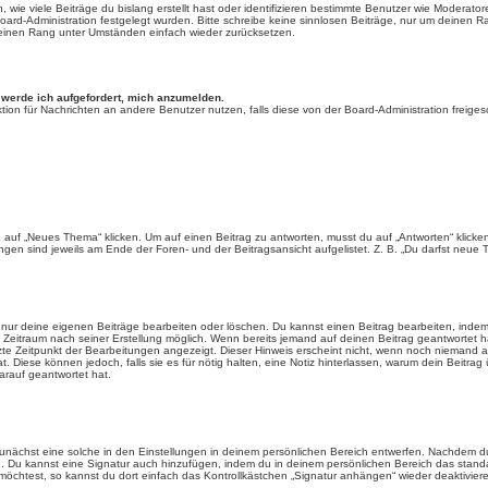
wie viele Beiträge du bislang erstellt hast oder identifizieren bestimmte Benutzer wie Moderato
 Board-Administration festgelegt wurden. Bitte schreibe keine sinnlosen Beiträge, nur um deine
 deinen Rang unter Umständen einfach wieder zurücksetzen.
, werde ich aufgefordert, mich anzumelden.
unktion für Nachrichten an andere Benutzer nutzen, falls diese von der Board-Administration frei
f „Neues Thema“ klicken. Um auf einen Beitrag zu antworten, musst du auf „Antworten“ klicken. E
gen sind jeweils am Ende der Foren- und der Beitragsansicht aufgelistet. Z. B. „Du darfst neue T
u nur deine eigenen Beiträge bearbeiten oder löschen. Du kannst einen Beitrag bearbeiten, ind
ten Zeitraum nach seiner Erstellung möglich. Wenn bereits jemand auf deinen Beitrag geantwortet h
tzte Zeitpunkt der Bearbeitungen angezeigt. Dieser Hinweis erscheint nicht, wenn noch niemand 
t. Diese können jedoch, falls sie es für nötig halten, eine Notiz hinterlassen, warum dein Beitra
arauf geantwortet hat.
nächst eine solche in den Einstellungen in deinem persönlichen Bereich entwerfen. Nachdem du d
n. Du kannst eine Signatur auch hinzufügen, indem du in deinem persönlichen Bereich das stan
öchtest, so kannst du dort einfach das Kontrollkästchen „Signatur anhängen“ wieder deaktivier