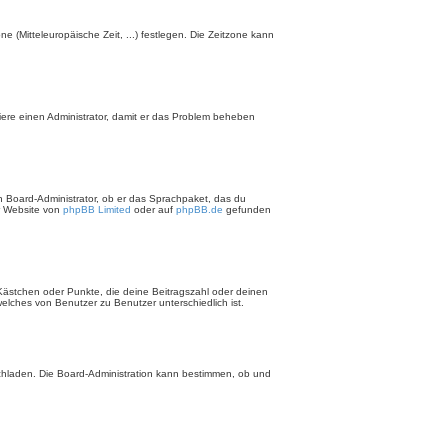
ne (Mitteleuropäische Zeit, ...) festlegen. Die Zeitzone kann
aktiere einen Administrator, damit er das Problem beheben
en Board-Administrator, ob er das Sprachpaket, das du
er Website von
phpBB Limited
oder auf
phpBB.de
gefunden
 Kästchen oder Punkte, die deine Beitragszahl oder deinen
welches von Benutzer zu Benutzer unterschiedlich ist.
ochladen. Die Board-Administration kann bestimmen, ob und