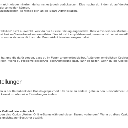
ort nicht wieder mitteilen, du kannst es jedoch zurücksetzen. Dies machst du, indem du auf der A
ieder anmelden können.
 zurückzusetzen, so wende dich an die Board-Administration.
eiben“ nicht auswählst, wirst du nur für eine Sitzung angemeldet. Dies verhindert den Missbra
 bleiben“ beim Anmelden auswählen. Dies ist nicht empfehlenswert, wenn du dich an einem öffe
nn wurde sie vermutlich von der Board-Administration ausgeschaltet.
llt hat und die dafür sorgen, dass du im Forum angemeldet bleibst. Außerdem ermöglichen Cookies
 wurden. Wenn du Probleme bei der An- oder Abmeldung hast, kann es helfen, wenn du die Cookies
tellungen
ngen in der Datenbank des Boards gespeichert. Um diese zu ändern, gehe in den „Persönlichen Ber
 kannst du alle deine Einstellungen ändern.
 Online-Liste auftaucht?
ungen eine Option „Meinen Online-Status während dieser Sitzung verbergen“. Wenn du diese Optio
s unsichtbarer Besucher gezählt.