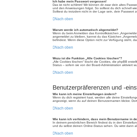
Ich habe mein Passwort vergessen!
Das ist nicht schlimm! Wir können dir zwar dein altes Passw
und den Anweisungen folgst. So solltest du dich schnell w
Solltest du trotzdem nicht in der Lage sein, dein Passwort
Nach oben
Warum werde ich automatisch abgemeldet?
Wenn du beim Anmelden das Kontrollkästchen „Angemeldet bl
angemeldet zu bleiben, kannst du das Kästchen „Angemeldet
befindest. Wenn diese Option nicht zur Verfügung steht, da
Nach oben
Wozu ist die Funktion „Alle Cookies löschen“?
„Alle Cookies löschen“ löscht die Cookies, die phpBB erste
Status – sofern sie von der Board-Administration aktiviert
Nach oben
Benutzerpräferenzen und -eins
Wie kann ich meine Einstellungen ändern?
Wenn du dich registriert hast, werden alle deine Einstellu
angezeigt, wenn du auf deinen Benutzernamen klickst. Dort
Nach oben
Wie kann ich verhindern, dass mein Benutzername in der
In deinem persönlichen Bereich findest du in den Einstell
und du selbst deinen Online-Status sehen. Du wirst dann al
Nach oben