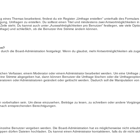
eines Themas bearbeitest, findest du ein Register „Umfrage erstellen“ unterhalb des Formulars zu
igung, Umfragen zu erstellen. Du solltest einen Titel und mindestens zwei Antwortmöglichkeiten 
n Zeile steht. Du kannst auch unter „Auswahlmöglichkeiten pro Benutzer“ festlegen, wie viele Opti
mfrage) und schließlich, ob die Benutzer ihre Stimme ändern können.
en?
 durch die Board-Administration festgelegt. Wenn du glaubst, mehr Antwortmöglichkeiten als zuge
chen Verfasser, einem Moderator oder einem Administrator bearbeitet werden. Um eine Umfrage 
 eine Stimme abgegeben hat, dann können Benutzer die Umfrage löschen oder die Umfrageoption b
atoren oder Administratoren geändert oder gelöscht werden. Dadurch soll die Manipulation von
orbehalten sein. Um diese einzusehen, Beiträge zu lesen, zu schreiben oder andere Vorgänge
r nach entsprechenden Berechtigungen.
nzelne Benutzer vergeben werden. Die Board-Administration hat es möglicherweise nicht erlau
pen dürfen Dateien hochladen. Du kannst einen Administrator kontaktieren, falls du dir nicht si