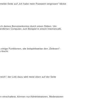
nmelde-Seite auf „Ich habe mein Passwort vergessen“ klickst
uch deines Benutzerkontos durch einen Dritten. Um
ntlichen Computer, zum Beispiel in einem Internetcafé,
 einige Funktionen, wie beispielsweise den „Gelesen“-
 löscht.
eich“; der Link dazu wird meist oben auf der Seite
n einschaltest, können nur Administratoren, Moderatoren