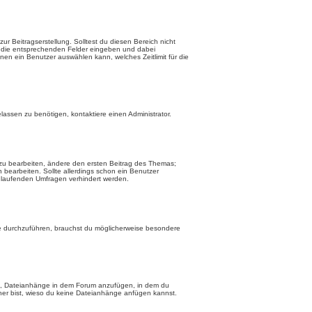
r Beitragserstellung. Solltest du diesen Bereich nicht
in die entsprechenden Felder eingeben und dabei
onen ein Benutzer auswählen kann, welches Zeitlimit für die
lassen zu benötigen, kontaktiere einen Administrator.
zu bearbeiten, ändere den ersten Beitrag des Themas;
earbeiten. Sollte allerdings schon ein Benutzer
 laufenden Umfragen verhindert werden.
 durchzuführen, brauchst du möglicherweise besondere
bt, Dateianhänge in dem Forum anzufügen, in dem du
cher bist, wieso du keine Dateianhänge anfügen kannst.