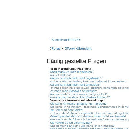
Schnellzugriff
FAQ
Portal
Foren-Übersicht
Häufig gestellte Fragen
Registrierung und Anmeldung
Wozu muss ich mich registrieren?
Was ist COPPA?
Warum kann ich mich nicht registrieren?
Ich habe mich registriert, kann mich aber nicht anmelden!
Warum kann ich mich nicht anmelden?
Ich habe mich vor einiger Zeit registriert, kann mich aber n
Ich habe mein Passwort vergessen!
Warum werde ich automatisch abgemeldet?
Wozu ist die Funktion „Alle Cookies löschen“?
Benutzerpräferenzen und -einstellungen
Wie kann ich meine Einstellungen ändern?
Wie kann ich verhindern, dass mein Benutzername in der On
Die Forenuhr geht falsch!
Ich habe die Zeitzone eingestellt, aber die Forenuhr geht i
Meine Sprache steht auf diesem Board nicht zur Auswahl!
Was sind das für Bilder, die bei meinem Benutzernamen a
Wie verwende ich einen Avatar?
Was ist mein Rang und wie kann ich ihn ändern?
Wenn ich bei einem Benutzer auf den E-Mail-Link klicke, we