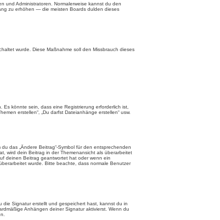
ren und Administratoren. Normalerweise kannst du den
n Rang zu erhöhen — die meisten Boards dulden dieses
geschaltet wurde. Diese Maßnahme soll den Missbrauch dieses
s könnte sein, dass eine Registrierung erforderlich ist,
hemen erstellen“, „Du darfst Dateianhänge erstellen“ usw.
em du das „Ändere Beitrag“-Symbol für den entsprechenden
at, wird dein Beitrag in der Themenansicht als überarbeitet
auf deinen Beitrag geantwortet hat oder wenn ein
g überarbeitet wurde. Bitte beachte, dass normale Benutzer
ie Signatur erstellt und gespeichert hast, kannst du in
dardmäßige Anhängen deiner Signatur aktivierst. Wenn du
en.