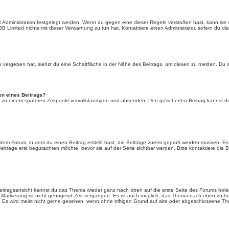
 Administration festgelegt werden. Wenn du gegen eine dieser Regeln verstoßen hast, kann sie di
 Limited nichts mit dieser Verwarnung zu tun hat. Kontaktiere einen Administrator, sofern du die 
ergeben hat, siehst du eine Schaltfläche in der Nähe des Beitrags, um diesen zu melden. Du wir
en eines Beitrags?
 zu einem späteren Zeitpunkt vervollständigen und absenden. Den gesicherten Beitrag kannst du 
em Forum, in dem du einen Beitrag erstellt hast, die Beiträge zuerst geprüft werden müssen. Es i
iträge erst begutachten möchte, bevor sie auf der Seite sichtbar werden. Bitte kontaktiere die 
Beitragsansicht kannst du das Thema wieder ganz nach oben auf die erste Seite des Forums hole
en Markierung ist nicht genügend Zeit vergangen. Es ist auch möglich, das Thema nach oben zu ho
! Es wird meist nicht gerne gesehen, wenn ohne triftigen Grund auf alte oder abgeschlossene T