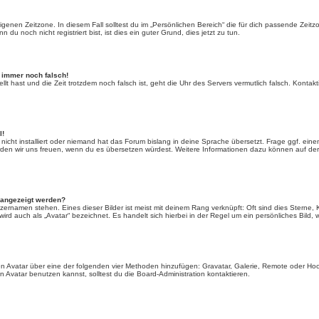
igenen Zeitzone. In diesem Fall solltest du im „Persönlichen Bereich“ die für dich passende Zeitzo
u noch nicht registriert bist, ist dies ein guter Grund, dies jetzt zu tun.
t immer noch falsch!
tellt hast und die Zeit trotzdem noch falsch ist, geht die Uhr des Servers vermutlich falsch. Kont
l!
nicht installiert oder niemand hat das Forum bislang in deine Sprache übersetzt. Frage ggf. ein
t, würden wir uns freuen, wenn du es übersetzen würdest. Weitere Informationen dazu können auf d
 angezeigt werden?
zernamen stehen. Eines dieser Bilder ist meist mit deinem Rang verknüpft: Oft sind dies Sterne,
rd auch als „Avatar“ bezeichnet. Es handelt sich hierbei in der Regel um ein persönliches Bild, 
inen Avatar über eine der folgenden vier Methoden hinzufügen: Gravatar, Galerie, Remote oder H
Avatar benutzen kannst, solltest du die Board-Administration kontaktieren.