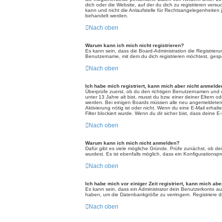
dich oder die Website, auf der du dich zu registrieren vers
kann und nicht die Anlaufstelle für Rechtsangelegenheiten j
behandelt werden.
Nach oben
Warum kann ich mich nicht registrieren?
Es kann sein, dass die Board-Administration die Registrie
Benutzername, mit dem du dich registrieren möchtest, gespe
Nach oben
Ich habe mich registriert, kann mich aber nicht anmelde
Überprüfe zuerst, ob du den richtigen Benutzernamen und 
unter 13 Jahre alt bist, musst du bzw. einer deiner Eltern o
werden. Bei einigen Boards müssen alle neu angemeldeten Mit
Aktivierung nötig ist oder nicht. Wenn du eine E-Mail erha
Filter blockiert wurde. Wenn du dir sicher bist, dass deine
Nach oben
Warum kann ich mich nicht anmelden?
Dafür gibt es viele mögliche Gründe. Prüfe zunächst, ob de
wurdest. Es ist ebenfalls möglich, dass ein Konfigurationspr
Nach oben
Ich habe mich vor einiger Zeit registriert, kann mich ab
Es kann sein, dass ein Administrator dein Benutzerkonto au
haben, um die Datenbankgröße zu verringern. Registriere di
Nach oben