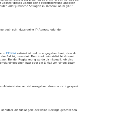
 der Besitzer dieses Boards keine Rechtsberatung anbieten
werden oder juristische Anfragen zu diesem Forum gibt?“
nte auch sein, dass deine IP-Adresse oder der
 Wenn
COPPA
aktiviert ist und du angegeben hast, dass du
r Fall ist, muss dein Benutzerkonto vielleicht aktiviert
or. Bei der Registrierung wurde dir mitgeteilt, ob eine
 korrekt eingegeben hast oder die E-Mail von einem Spam-
rd-Administrator, um sicherzugehen, dass du nicht gesperrt
Benutzer, die für längere Zeit keine Beiträge geschrieben