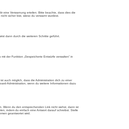
r eine Verwarnung erteilen. Bitte beachte, dass dies die
nicht sicher bist, wieso du verwarnt wurdest.
st dann durch die weiteren Schritte geführt.
mit der Funktion „Gespeicherte Entwürfe verwalten“ in
st auch möglich, dass die Administration dich zu einer
Board-Administration, wenn du weitere Informationen dazu
n. Wenn du den entsprechenden Link nicht siehst, dann ist
len, indem du einfach eine Antwort darauf schreibst. Stelle
hemen geantwortet wird.