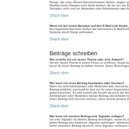
Ränge, die unter deinem Benutzernamen stehen, zeigen an, 
Wortlaut eines Ranges nicht direkt ändern, da sie von der
Verhalten nicht und ein Moderator oder Administrator wird
Nach oben
Wenn ich bei einem Benutzer auf den E-Mail-Link klicke
Nur registrierte Benutzer dürfen die foreninterne E-Mail-F
Systems durch Gäste verhindern.
Nach oben
Beiträge schreiben
Wie erstelle ich ein neues Thema oder eine Antwort?
Um ein neues Thema in einem Forum zu eröffnen, musst du au
bevor du einen Beitrag schreiben kannst. Deine Berechtigun
Nach oben
Wie kann ich einen Beitrag bearbeiten oder löschen?
Wenn du nicht Administrator oder Moderator bist, kannst d
Beitrag anklickst; eventuell ist dies nur für einen begrenz
gekennzeichnet. Es wird sowohl die Anzahl als auch der le
Administrator oder Moderator deinen Beitrag überarbeitet ha
einen Beitrag nicht löschen können, wenn bereits jemand d
Nach oben
Wie kann ich meinem Beitrag eine Signatur anfügen?
Um eine Signatur an deinen Beitrag anzufügen, musst du zu
jedem Beitrag das Kästchen „Signatur anhängen“ aktiviere
einen einzelnen Beitrag dennoch ohne Signatur verfassen m