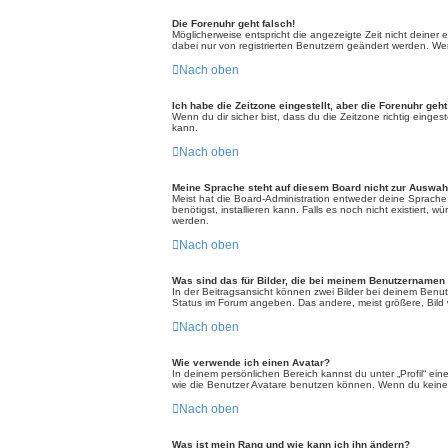
Die Forenuhr geht falsch!
Möglicherweise entspricht die angezeigte Zeit nicht deiner e
dabei nur von registrierten Benutzern geändert werden. Wenn d
Nach oben
Ich habe die Zeitzone eingestellt, aber die Forenuhr geh
Wenn du dir sicher bist, dass du die Zeitzone richtig einges
kann.
Nach oben
Meine Sprache steht auf diesem Board nicht zur Auswah
Meist hat die Board-Administration entweder deine Sprache 
benötigst, installieren kann. Falls es noch nicht existier
werden.
Nach oben
Was sind das für Bilder, die bei meinem Benutzernamen
In der Beitragsansicht können zwei Bilder bei deinem Benut
Status im Forum angeben. Das andere, meist größere, Bild wi
Nach oben
Wie verwende ich einen Avatar?
In deinem persönlichen Bereich kannst du unter „Profil“ e
wie die Benutzer Avatare benutzen können. Wenn du keinen 
Nach oben
Was ist mein Rang und wie kann ich ihn ändern?