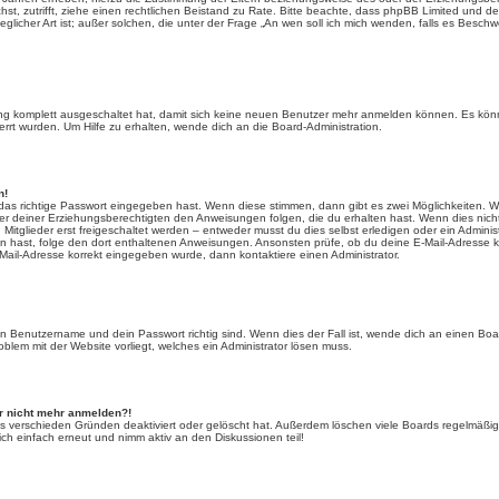
uchst, zutrifft, ziehe einen rechtlichen Beistand zu Rate. Bitte beachte, dass phpBB Limited und
eglicher Art ist; außer solchen, die unter der Frage „An wen soll ich mich wenden, falls es Besch
rung komplett ausgeschaltet hat, damit sich keine neuen Benutzer mehr anmelden können. Es kön
rrt wurden. Um Hilfe zu erhalten, wende dich an die Board-Administration.
n!
das richtige Passwort eingegeben hast. Wenn diese stimmen, dann gibt es zwei Möglichkeiten.
der deiner Erziehungsberechtigten den Anweisungen folgen, die du erhalten hast. Wenn dies nicht de
glieder erst freigeschaltet werden – entweder musst du dies selbst erledigen oder ein Administrat
lten hast, folge den dort enthaltenen Anweisungen. Ansonsten prüfe, ob du deine E-Mail-Adresse
 E-Mail-Adresse korrekt eingegeben wurde, dann kontaktiere einen Administrator.
in Benutzername und dein Passwort richtig sind. Wenn dies der Fall ist, wende dich an einen Boa
oblem mit der Website vorliegt, welches ein Administrator lösen muss.
er nicht mehr anmelden?!
s verschieden Gründen deaktiviert oder gelöscht hat. Außerdem löschen viele Boards regelmäßig 
ch einfach erneut und nimm aktiv an den Diskussionen teil!