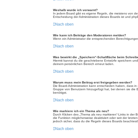
Weshalb wurde ich verwarnt?
In jedem Board gibt es eigene Regeln, die meistens von der
Entscheidung der Administration dieses Boards ist und phpBB
Nach oben
Wie kann ich Beiträge den Moderatoren melden?
Wenn ein Administrator die entsprechenden Berechtigungen v
Nach oben
Was bewirkt die „Speichern“-Schaltfläche beim Schreib
Hiermit kannst du die geschriebene Entwürfe speichern und
deinem persönlichen Bereich erneut laden.
Nach oben
Warum muss mein Beitrag erst freigegeben werden?
Die Board-Administration kann entschieden haben, dass in d
Gruppe von Benutzern hinzugefügt hat, bei denen sie die Be
benötigst.
Nach oben
Wie markiere ich ein Thema als neu?
Durch Klicken des „Thema als neu markieren“-Links in der 
die Funktion möglicherweise deaktiviert oder seit der letzt
jedoch sicher, dass du die Regeln dieses Boards beachtest
Nach oben