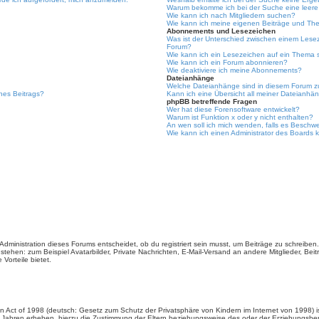
Warum bekomme ich bei der Suche eine leere
Wie kann ich nach Mitgliedern suchen?
Wie kann ich meine eigenen Beiträge und Th
Abonnements und Lesezeichen
Was ist der Unterschied zwischen einem Les
Forum?
Wie kann ich ein Lesezeichen auf ein Thema
Wie kann ich ein Forum abonnieren?
Wie deaktiviere ich meine Abonnements?
Dateianhänge
Welche Dateianhänge sind in diesem Forum z
ines Beitrags?
Kann ich eine Übersicht all meiner Dateianhä
phpBB betreffende Fragen
Wer hat diese Forensoftware entwickelt?
Warum ist Funktion x oder y nicht enthalten?
An wen soll ich mich wenden, falls es Beschw
Wie kann ich einen Administrator des Boards 
ministration dieses Forums entscheidet, ob du registriert sein musst, um Beiträge zu schreiben. Auf
stehen: zum Beispiel Avatarbilder, Private Nachrichten, E-Mail-Versand an andere Mitglieder, Beit
 Vorteile bietet.
n Act of 1998 (deutsch: Gesetz zum Schutz der Privatsphäre von Kindern im Internet von 1998) is
 Jahren erheben, hierzu die Zustimmung der Eltern beziehungsweise des oder der Erziehungsbere