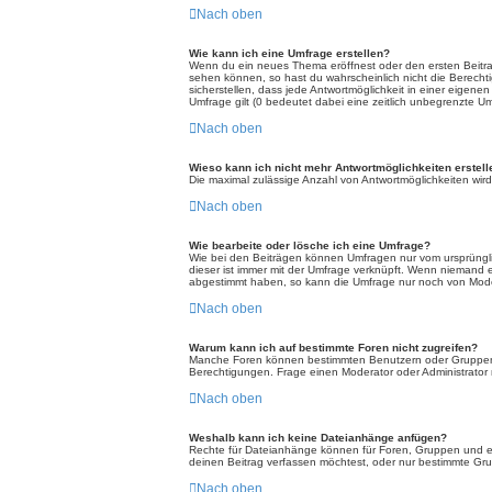
Nach oben
Wie kann ich eine Umfrage erstellen?
Wenn du ein neues Thema eröffnest oder den ersten Beitrag 
sehen können, so hast du wahrscheinlich nicht die Berecht
sicherstellen, dass jede Antwortmöglichkeit in einer eigene
Umfrage gilt (0 bedeutet dabei eine zeitlich unbegrenzte U
Nach oben
Wieso kann ich nicht mehr Antwortmöglichkeiten erstell
Die maximal zulässige Anzahl von Antwortmöglichkeiten wird
Nach oben
Wie bearbeite oder lösche ich eine Umfrage?
Wie bei den Beiträgen können Umfragen nur vom ursprüngli
dieser ist immer mit der Umfrage verknüpft. Wenn niemand
abgestimmt haben, so kann die Umfrage nur noch von Moder
Nach oben
Warum kann ich auf bestimmte Foren nicht zugreifen?
Manche Foren können bestimmten Benutzern oder Gruppen v
Berechtigungen. Frage einen Moderator oder Administrato
Nach oben
Weshalb kann ich keine Dateianhänge anfügen?
Rechte für Dateianhänge können für Foren, Gruppen und ei
deinen Beitrag verfassen möchtest, oder nur bestimmte Grup
Nach oben