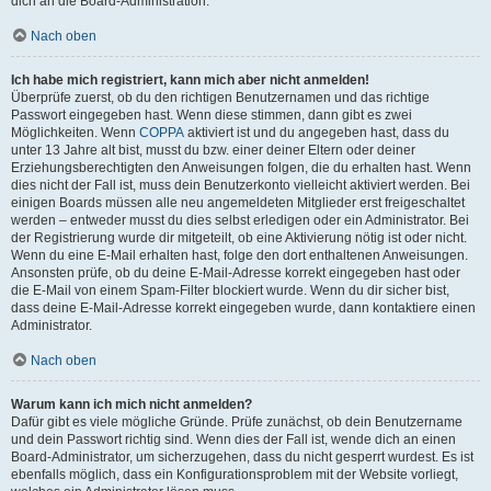
dich an die Board-Administration.
Nach oben
Ich habe mich registriert, kann mich aber nicht anmelden!
Überprüfe zuerst, ob du den richtigen Benutzernamen und das richtige
Passwort eingegeben hast. Wenn diese stimmen, dann gibt es zwei
Möglichkeiten. Wenn
COPPA
aktiviert ist und du angegeben hast, dass du
unter 13 Jahre alt bist, musst du bzw. einer deiner Eltern oder deiner
Erziehungsberechtigten den Anweisungen folgen, die du erhalten hast. Wenn
dies nicht der Fall ist, muss dein Benutzerkonto vielleicht aktiviert werden. Bei
einigen Boards müssen alle neu angemeldeten Mitglieder erst freigeschaltet
werden – entweder musst du dies selbst erledigen oder ein Administrator. Bei
der Registrierung wurde dir mitgeteilt, ob eine Aktivierung nötig ist oder nicht.
Wenn du eine E-Mail erhalten hast, folge den dort enthaltenen Anweisungen.
Ansonsten prüfe, ob du deine E-Mail-Adresse korrekt eingegeben hast oder
die E-Mail von einem Spam-Filter blockiert wurde. Wenn du dir sicher bist,
dass deine E-Mail-Adresse korrekt eingegeben wurde, dann kontaktiere einen
Administrator.
Nach oben
Warum kann ich mich nicht anmelden?
Dafür gibt es viele mögliche Gründe. Prüfe zunächst, ob dein Benutzername
und dein Passwort richtig sind. Wenn dies der Fall ist, wende dich an einen
Board-Administrator, um sicherzugehen, dass du nicht gesperrt wurdest. Es ist
ebenfalls möglich, dass ein Konfigurationsproblem mit der Website vorliegt,