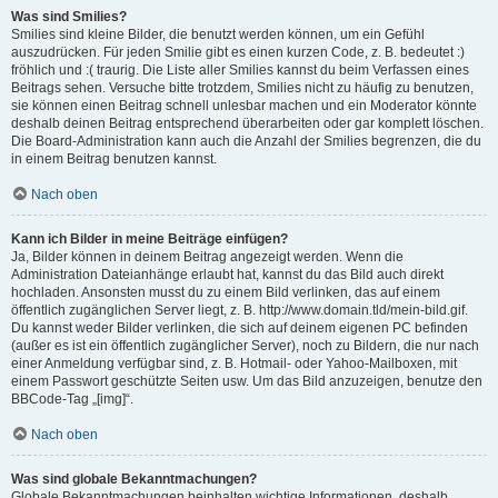
Was sind Smilies?
Smilies sind kleine Bilder, die benutzt werden können, um ein Gefühl
auszudrücken. Für jeden Smilie gibt es einen kurzen Code, z. B. bedeutet :)
fröhlich und :( traurig. Die Liste aller Smilies kannst du beim Verfassen eines
Beitrags sehen. Versuche bitte trotzdem, Smilies nicht zu häufig zu benutzen,
sie können einen Beitrag schnell unlesbar machen und ein Moderator könnte
deshalb deinen Beitrag entsprechend überarbeiten oder gar komplett löschen.
Die Board-Administration kann auch die Anzahl der Smilies begrenzen, die du
in einem Beitrag benutzen kannst.
Nach oben
Kann ich Bilder in meine Beiträge einfügen?
Ja, Bilder können in deinem Beitrag angezeigt werden. Wenn die
Administration Dateianhänge erlaubt hat, kannst du das Bild auch direkt
hochladen. Ansonsten musst du zu einem Bild verlinken, das auf einem
öffentlich zugänglichen Server liegt, z. B. http://www.domain.tld/mein-bild.gif.
Du kannst weder Bilder verlinken, die sich auf deinem eigenen PC befinden
(außer es ist ein öffentlich zugänglicher Server), noch zu Bildern, die nur nach
einer Anmeldung verfügbar sind, z. B. Hotmail- oder Yahoo-Mailboxen, mit
einem Passwort geschützte Seiten usw. Um das Bild anzuzeigen, benutze den
BBCode-Tag „[img]“.
Nach oben
Was sind globale Bekanntmachungen?
Globale Bekanntmachungen beinhalten wichtige Informationen, deshalb