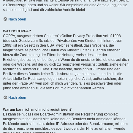
Avatarbilder, Private Nachrichten, E-Mail-Versand an andere Mitglieder, Beitritt
zu Benutzergruppen und so weiter. Wir empfehlen dir eine Anmeldung, da sie
schnell erledigt ist und dir zahlreiche Vorteile bietet.
Nach oben
Was ist COPPA?
COPPA, ausgeschrieben Children’s Online Privacy Protection Act of 1998
(deutsch: Gesetz zum Schutz der Privatsphäre von Kindern im Internet von
1998) ist ein Gesetz in den USA, welches festlegt, dass Websites, die
möglicherweise persönliche Daten von Kindern unter 13 Jahren erheben,
hierzu die Zustimmung der Eltern beziehungsweise des oder der
Erziehungsberechtigten benötigen. Wenn du dir unsicher bist, ob dies auf dich
oder die Website, auf der du dich zu registrieren versuchst, zutrifft, ziehe einen
rechtlichen Beistand zu Rate. Bitte beachte, dass phpBB Limited und der
Besitzer dieses Boards keine Rechtsberatung anbieten kann und nicht die
Anlaufstelle für Rechtsangelegenheiten jeglicher Art ist; außer solchen, die
unter der Frage „An wen soll ich mich wenden, falls es Beschwerden oder
juristische Anfragen zu diesem Forum gibt?“ behandelt werden.
Nach oben
Warum kann ich mich nicht registrieren?
Es kann sein, dass die Board-Administration die Registrierung komplett
ausgeschaltet hat, damit sich keine neuen Benutzer mehr anmelden können.
Es könnte auch sein, dass deine IP-Adresse oder der Benutzername, mit dem
du dich registrieren möchtest, gesperrt wurden. Um Hilfe zu erhalten, wende