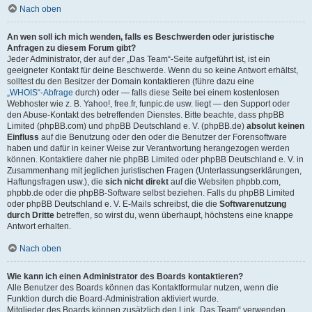
Nach oben
An wen soll ich mich wenden, falls es Beschwerden oder juristische
Anfragen zu diesem Forum gibt?
Jeder Administrator, der auf der „Das Team“-Seite aufgeführt ist, ist ein
geeigneter Kontakt für deine Beschwerde. Wenn du so keine Antwort erhältst,
solltest du den Besitzer der Domain kontaktieren (führe dazu eine
„WHOIS“-Abfrage
durch) oder — falls diese Seite bei einem kostenlosen
Webhoster wie z. B. Yahoo!, free.fr, funpic.de usw. liegt — den Support oder
den Abuse-Kontakt des betreffenden Dienstes. Bitte beachte, dass phpBB
Limited (phpBB.com) und phpBB Deutschland e. V. (phpBB.de)
absolut keinen
Einfluss
auf die Benutzung oder den oder die Benutzer der Forensoftware
haben und dafür in keiner Weise zur Verantwortung herangezogen werden
können. Kontaktiere daher nie phpBB Limited oder phpBB Deutschland e. V. in
Zusammenhang mit jeglichen juristischen Fragen (Unterlassungserklärungen,
Haftungsfragen usw.), die
sich nicht direkt
auf die Websiten phpbb.com,
phpbb.de oder die phpBB-Software selbst beziehen. Falls du phpBB Limited
oder phpBB Deutschland e. V. E-Mails schreibst, die die
Softwarenutzung
durch Dritte
betreffen, so wirst du, wenn überhaupt, höchstens eine knappe
Antwort erhalten.
Nach oben
Wie kann ich einen Administrator des Boards kontaktieren?
Alle Benutzer des Boards können das Kontaktformular nutzen, wenn die
Funktion durch die Board-Administration aktiviert wurde.
Mitglieder des Boards können zusätzlich den Link „Das Team“ verwenden.