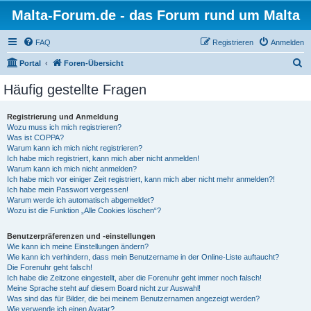
Malta-Forum.de - das Forum rund um Malta
FAQ
Registrieren
Anmelden
S
Portal
Foren-Übersicht
u
Häufig gestellte Fragen
c
h
Registrierung und Anmeldung
Wozu muss ich mich registrieren?
e
Was ist COPPA?
Warum kann ich mich nicht registrieren?
Ich habe mich registriert, kann mich aber nicht anmelden!
Warum kann ich mich nicht anmelden?
Ich habe mich vor einiger Zeit registriert, kann mich aber nicht mehr anmelden?!
Ich habe mein Passwort vergessen!
Warum werde ich automatisch abgemeldet?
Wozu ist die Funktion „Alle Cookies löschen“?
Benutzerpräferenzen und -einstellungen
Wie kann ich meine Einstellungen ändern?
Wie kann ich verhindern, dass mein Benutzername in der Online-Liste auftaucht?
Die Forenuhr geht falsch!
Ich habe die Zeitzone eingestellt, aber die Forenuhr geht immer noch falsch!
Meine Sprache steht auf diesem Board nicht zur Auswahl!
Was sind das für Bilder, die bei meinem Benutzernamen angezeigt werden?
Wie verwende ich einen Avatar?