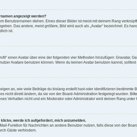
zernamen angezeigt werden?
em Benutzernamen stehen. Eines dieser Bilder ist meist mit deinem Rang verknüpft:
geben. Das andere, meist größere, Bild wird auch als „Avatar“ bezeichnet. Es hande
ich ist.
rofil“ einen Avatar über eine der folgenden vier Methoden hinzufügen: Gravatar, G
utzer Avatare benutzen können. Wenn du keinen Avatar benutzen kannst, solltest d
gen an, wie viele Beiträge du bislang erstellt hast oder identifizieren bestimmte
 nicht direkt ändern, da sie von der Board-Administration festgelegt wurden. Bitt
es Verhalten nicht und ein Moderator oder Administrator wird deinen Rang unter
 klicke, werde ich aufgefordert, mich anzumelden.
E-Mail-Funktion für Nachrichten an andere Benutzer nutzen, falls diese von der Boar
rch Gäste verhindern.