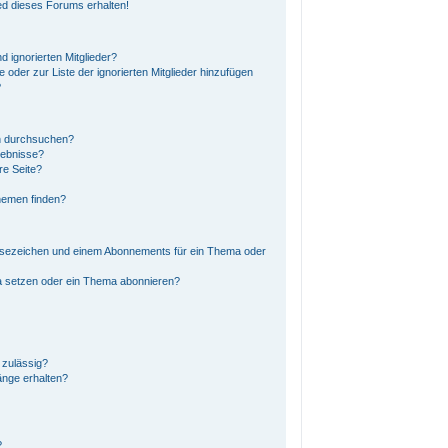
ed dieses Forums erhalten!
d ignorierten Mitglieder?
e oder zur Liste der ignorierten Mitglieder hinzufügen
?
n durchsuchen?
gebnisse?
re Seite?
hemen finden?
esezeichen und einem Abonnements für ein Thema oder
a setzen oder ein Thema abonnieren?
 zulässig?
änge erhalten?
?