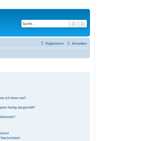
Suche
Erweiterte Suche
Registrieren
Anmelden
ete ich ihnen bei?
en farbig dargestellt?
tartseite?
icken!
 Nachrichten!