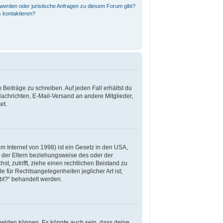
hwerden oder juristische Anfragen zu diesem Forum gibt?
s kontaktieren?
 Beiträge zu schreiben. Auf jeden Fall erhältst du
e Nachrichten, E-Mail-Versand an andere Mitglieder,
et.
m Internet von 1998) ist ein Gesetz in den USA,
g der Eltern beziehungsweise des oder der
st, zutrifft, ziehe einen rechtlichen Beistand zu
 für Rechtsangelegenheiten jeglicher Art ist;
ibt?“ behandelt werden.
nmelden können. Es könnte auch sein, dass deine