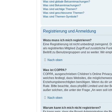
Was sind globale Bekanntmachungen?
Was sind Bekanntmachungen?
Was sind wichtige Themen?
Was sind geschlossene Themen?
Was sind Themen-Symbole?
Registrierung und Anmeldung
Wozu muss ich mich registrieren?
Eine Registrierung ist nicht unbedingt zwingend. Di
als registriertes Mitglied Zugriff auf zusätzliche 
Beitritt zu Benutzergruppen und so weiter. Wir empfe
Nach oben
Was ist COPPA?
COPPA, ausgeschrieben Children’s Online Privacy P
welches festlegt, dass Websites, die möglicherwe
Erziehungsberechtigten benötigen. Wenn du dir unsic
Rate. Bitte beachte, dass phpBB Limited und der Be
außer solchen, die unter der Frage „An wen soll i
Nach oben
Warum kann ich mich nicht registrieren?
Es kann sein, dass die Board-Administration die R