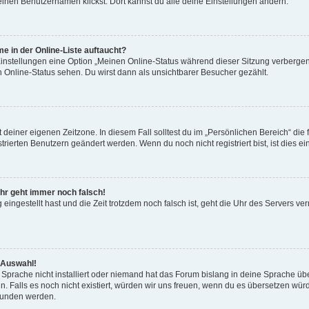
einen Benutzernamen klickst. Dort kannst du alle deine Einstellungen ändern.
e in der Online-Liste auftaucht?
Einstellungen eine Option „Meinen Online-Status während dieser Sitzung verbergen
 Online-Status sehen. Du wirst dann als unsichtbarer Besucher gezählt.
 deiner eigenen Zeitzone. In diesem Fall solltest du im „Persönlichen Bereich“ die 
strierten Benutzern geändert werden. Wenn du noch nicht registriert bist, ist dies ein
nuhr geht immer noch falsch!
g eingestellt hast und die Zeit trotzdem noch falsch ist, geht die Uhr des Servers ver
 Auswahl!
Sprache nicht installiert oder niemand hat das Forum bislang in deine Sprache über
nn. Falls es noch nicht existiert, würden wir uns freuen, wenn du es übersetzen wü
unden werden.