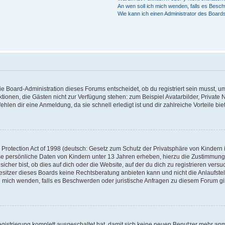
An wen soll ich mich wenden, falls es Besc
Wie kann ich einen Administrator des Board
e Board-Administration dieses Forums entscheidet, ob du registriert sein musst, um
Funktionen, die Gästen nicht zur Verfügung stehen: zum Beispiel Avatarbilder, Privat
hlen dir eine Anmeldung, da sie schnell erledigt ist und dir zahlreiche Vorteile biet
rotection Act of 1998 (deutsch: Gesetz zum Schutz der Privatsphäre von Kindern i
ise persönliche Daten von Kindern unter 13 Jahren erheben, hierzu die Zustimmun
her bist, ob dies auf dich oder die Website, auf der du dich zu registrieren versuch
sitzer dieses Boards keine Rechtsberatung anbieten kann und nicht die Anlaufstelle
ch mich wenden, falls es Beschwerden oder juristische Anfragen zu diesem Forum g
egistrierung komplett ausgeschaltet hat, damit sich keine neuen Benutzer mehr a