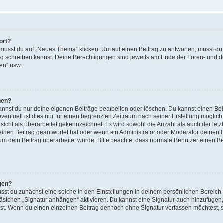
ort?
sst du auf „Neues Thema“ klicken. Um auf einen Beitrag zu antworten, musst du a
trag schreiben kannst. Deine Berechtigungen sind jeweils am Ende der Foren- und der
en“ usw.
hen?
kannst du nur deine eigenen Beiträge bearbeiten oder löschen. Du kannst einen Bei
ventuell ist dies nur für einen begrenzten Zeitraum nach seiner Erstellung möglic
sicht als überarbeitet gekennzeichnet. Es wird sowohl die Anzahl als auch der let
inen Beitrag geantwortet hat oder wenn ein Administrator oder Moderator deinen Be
warum dein Beitrag überarbeitet wurde. Bitte beachte, dass normale Benutzer einen 
gen?
st du zunächst eine solche in den Einstellungen in deinem persönlichen Bereich 
Kästchen „Signatur anhängen“ aktivieren. Du kannst eine Signatur auch hinzufüge
st. Wenn du einen einzelnen Beitrag dennoch ohne Signatur verfassen möchtest, so