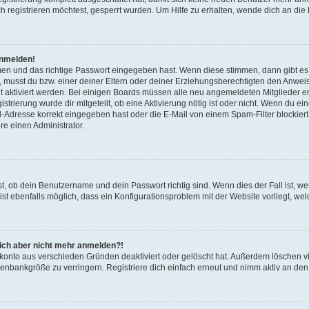
 registrieren möchtest, gesperrt wurden. Um Hilfe zu erhalten, wende dich an die 
anmelden!
men und das richtige Passwort eingegeben hast. Wenn diese stimmen, dann gibt e
t, musst du bzw. einer deiner Eltern oder deiner Erziehungsberechtigten den Anwei
icht aktiviert werden. Bei einigen Boards müssen alle neu angemeldeten Mitglieder e
istrierung wurde dir mitgeteilt, ob eine Aktivierung nötig ist oder nicht. Wenn du ei
Adresse korrekt eingegeben hast oder die E-Mail von einem Spam-Filter blockiert 
e einen Administrator.
st, ob dein Benutzername und dein Passwort richtig sind. Wenn dies der Fall ist, w
ist ebenfalls möglich, dass ein Konfigurationsproblem mit der Website vorliegt, wel
 mich aber nicht mehr anmelden?!
rkonto aus verschieden Gründen deaktiviert oder gelöscht hat. Außerdem löschen vi
enbankgröße zu verringern. Registriere dich einfach erneut und nimm aktiv an den 