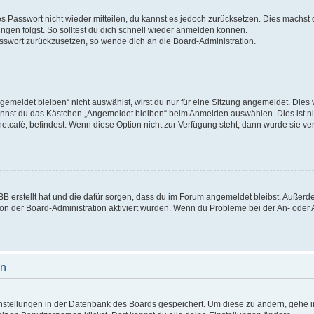
tes Passwort nicht wieder mitteilen, du kannst es jedoch zurücksetzen. Dies machst
gen folgst. So solltest du dich schnell wieder anmelden können.
Passwort zurückzusetzen, so wende dich an die Board-Administration.
meldet bleiben“ nicht auswählst, wirst du nur für eine Sitzung angemeldet. Dies
annst du das Kästchen „Angemeldet bleiben“ beim Anmelden auswählen. Dies ist n
netcafé, befindest. Wenn diese Option nicht zur Verfügung steht, dann wurde sie ve
pBB erstellt hat und die dafür sorgen, dass du im Forum angemeldet bleibst. Auße
von der Board-Administration aktiviert wurden. Wenn du Probleme bei der An- oder
en
Einstellungen in der Datenbank des Boards gespeichert. Um diese zu ändern, gehe i