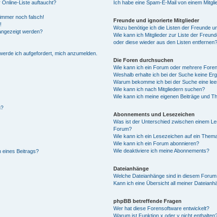
 Online-Liste auftaucht?
Ich habe eine Spam-E-Mail von einem Mitgli
 immer noch falsch!
Freunde und ignorierte Mitglieder
!
Wozu benötige ich die Listen der Freunde un
 angezeigt werden?
Wie kann ich Mitglieder zur Liste der Freund
oder diese wieder aus den Listen entfernen
 werde ich aufgefordert, mich anzumelden.
Die Foren durchsuchen
Wie kann ich ein Forum oder mehrere Fore
Weshalb erhalte ich bei der Suche keine Er
Warum bekomme ich bei der Suche eine lee
Wie kann ich nach Mitgliedern suchen?
Wie kann ich meine eigenen Beiträge und T
n?
Abonnements und Lesezeichen
Was ist der Unterschied zwischen einem L
Forum?
Wie kann ich ein Lesezeichen auf ein Them
Wie kann ich ein Forum abonnieren?
Wie deaktiviere ich meine Abonnements?
 eines Beitrags?
Dateianhänge
Welche Dateianhänge sind in diesem Forum
Kann ich eine Übersicht all meiner Dateianh
phpBB betreffende Fragen
Wer hat diese Forensoftware entwickelt?
Warum ist Funktion x oder y nicht enthalten