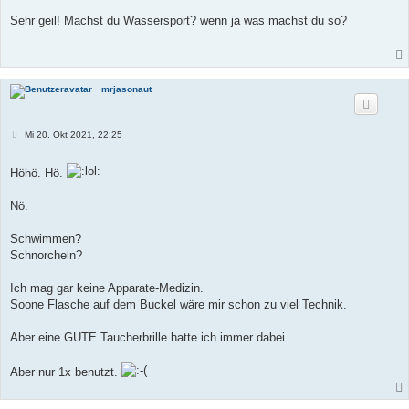
i
t
Sehr geil! Machst du Wassersport? wenn ja was machst du so?
r
a
g
mrjasonaut
B
Mi 20. Okt 2021, 22:25
e
i
t
Höhö. Hö.
r
a
g
Nö.
Schwimmen?
Schnorcheln?
Ich mag gar keine Apparate-Medizin.
Soone Flasche auf dem Buckel wäre mir schon zu viel Technik.
Aber eine GUTE Taucherbrille hatte ich immer dabei.
Aber nur 1x benutzt.