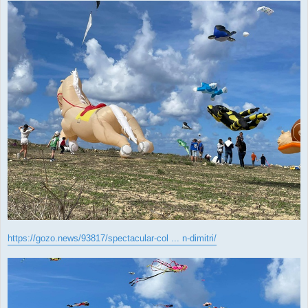
https://gozo.news/93817/spectacular-col ... n-dimitri/