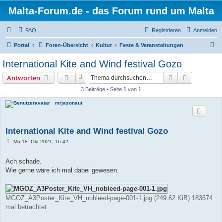
Malta-Forum.de - das Forum rund um Malta
FAQ
Registrieren
Anmelden
S
Portal
Foren-Übersicht
Kultur
Feste & Veranstaltungen
u
International Kite and Wind festival Gozo
c
Suche
Erweiterte
Antworten
h
3 Beiträge • Seite
1
von
1
e
mrjasonaut
International Kite and Wind festival Gozo
B
Mo 18. Okt 2021, 16:42
e
i
t
Ach schade.
r
Wie gerne wäre ich mal dabei gewesen.
a
g
MGOZ_A3Poster_Kite_VH_nobleed-page-001-1.jpg (249.62 KiB) 183674
mal betrachtet