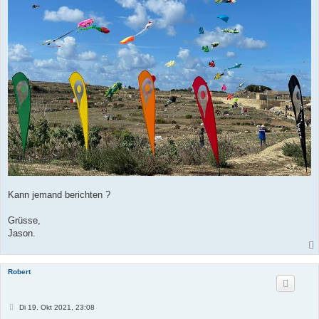
Kann jemand berichten ?
Grüsse,
Jason.
Robert
B
Di 19. Okt 2021, 23:08
e