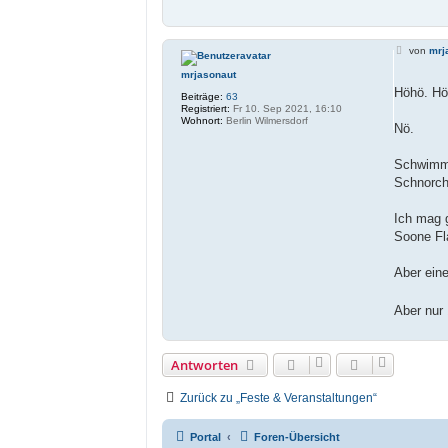
B
von
mrj
e
i
mrjasonaut
t
Höhö. H
Beiträge:
63
r
Registriert:
Fr 10. Sep 2021, 16:10
a
Wohnort:
Berlin Wilmersdorf
g
Nö.
Schwim
Schnorch
Ich mag 
Soone Fl
Aber eine
Aber nur
Antworten
Zurück zu „Feste & Veranstaltungen“
Portal
Foren-Übersicht