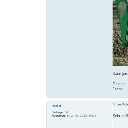
Kann jem
Grüsse,
Jason.
B
von
Rob
Robert
e
i
Beiträge:
54
t
Sehr gei
Registriert:
Sa 2. Mai 2020, 20:05
r
a
g