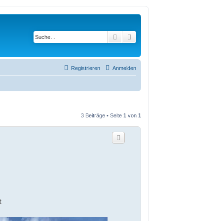
Suche
Erweiterte Suche
Registrieren
Anmelden
3 Beiträge • Seite
1
von
1
t