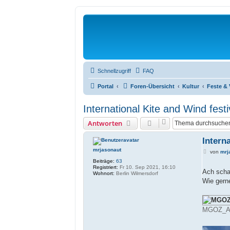
Schnellzugriff
FAQ
Portal
Foren-Übersicht
Kultur
Feste & 
International Kite and Wind fest
Antworten
Intern
mrjasonaut
B
von
mrj
e
Beiträge:
63
i
Registriert:
Fr 10. Sep 2021, 16:10
t
Ach scha
Wohnort:
Berlin Wilmersdorf
r
Wie gern
a
g
MGOZ_A3P