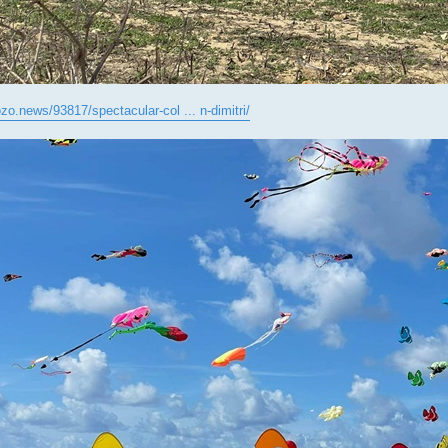
ozo.news/93817/spectacular-col ... n-dimitri/