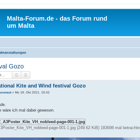
Malta-Forum.de - das Forum rund
um Malta
Veranstaltungen
ival Gozo
Suche
Erweiterte Suche
ational Kite and Wind festival Gozo
asonaut
»
Mo 18. Okt 2021, 16:42
de.
e wäre ich mal dabei gewesen.
oster_Kite_VH_nobleed-page-001-1.jpg (249.62 KiB) 183698 mal betrachte