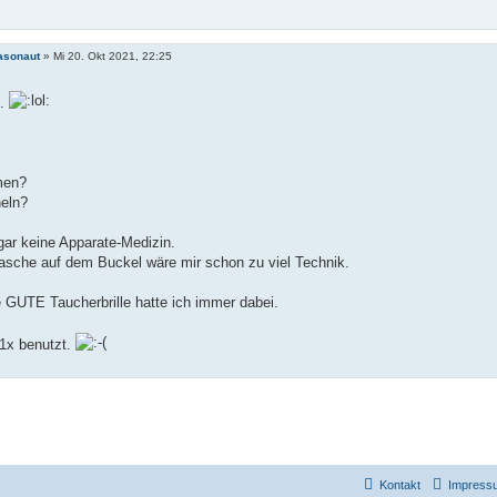
asonaut
»
Mi 20. Okt 2021, 22:25
ö.
men?
eln?
gar keine Apparate-Medizin.
asche auf dem Buckel wäre mir schon zu viel Technik.
 GUTE Taucherbrille hatte ich immer dabei.
 1x benutzt.
Kontakt
Impress