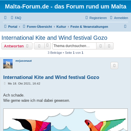
Malta-Forum.de - das Forum rund um Malta
FAQ
Registrieren
Anmelden
S
Portal
Foren-Übersicht
Kultur
Feste & Veranstaltungen
u
International Kite and Wind festival Gozo
c
Suche
Erweiterte
Antworten
h
3 Beiträge • Seite
1
von
1
e
mrjasonaut
International Kite and Wind festival Gozo
B
Mo 18. Okt 2021, 16:42
e
i
t
Ach schade.
r
Wie gerne wäre ich mal dabei gewesen.
a
g