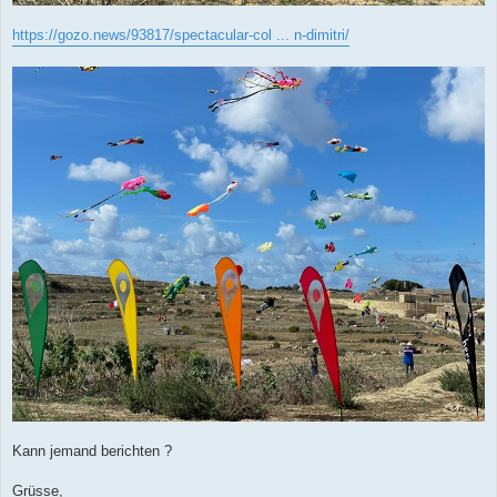
https://gozo.news/93817/spectacular-col ... n-dimitri/
Kann jemand berichten ?
Grüsse,