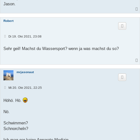
Jason.
Robert
B
Di 19. Okt 2021, 23:08
e
i
t
Sehr geil! Machst du Wassersport? wenn ja was machst du so?
r
a
g
mrjasonaut
B
Mi 20. Okt 2021, 22:25
e
i
t
Höhö. Hö.
r
a
g
Nö.
Schwimmen?
Schnorcheln?
Ich mag gar keine Apparate-Medizin.