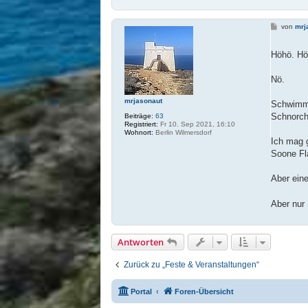
B
von
mrj
e
i
t
Höhö. H
r
a
g
Nö.
mrjasonaut
Schwim
Schnorch
Beiträge:
63
Registriert:
Fr 10. Sep 2021, 16:10
Wohnort:
Berlin Wilmersdorf
Ich mag 
Soone Fl
Aber eine
Aber nur
Antworten
Zurück zu „Feste & Veranstaltungen“
Portal
Foren-Übersicht