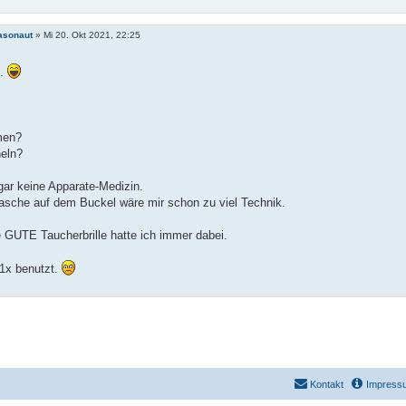
asonaut
»
Mi 20. Okt 2021, 22:25
ö.
men?
eln?
gar keine Apparate-Medizin.
asche auf dem Buckel wäre mir schon zu viel Technik.
 GUTE Taucherbrille hatte ich immer dabei.
 1x benutzt.
Kontakt
Impress