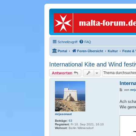
Schnellzugriff
FAQ
Portal
Foren-Übersicht
Kultur
Feste & 
International Kite and Wind fest
Antworten
Intern
B
von
mrj
e
i
t
Ach scha
r
Wie gern
a
g
mrjasonaut
Beiträge:
63
Registriert:
Fr 10. Sep 2021, 16:10
Wohnort:
Berlin Wilmersdorf