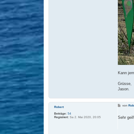
Kann jem
Grüsse,
Jason.
B
von
Rob
Robert
e
i
Beiträge:
54
t
Sehr gei
Registriert:
Sa 2. Mai 2020, 20:05
r
a
g