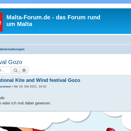
Malta-Forum.de - das Forum rund
um Malta
Veranstaltungen
ival Gozo
Suche
Erweiterte Suche
ational Kite and Wind festival Gozo
asonaut
»
Mo 18. Okt 2021, 16:42
de.
e wäre ich mal dabei gewesen.