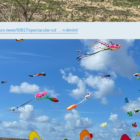
ozo.news/93817/spectacular-col ... n-dimitri/