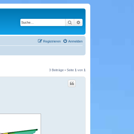
Suche
Erweiterte Suche
Registrieren
Anmelden
3 Beiträge • Seite
1
von
1