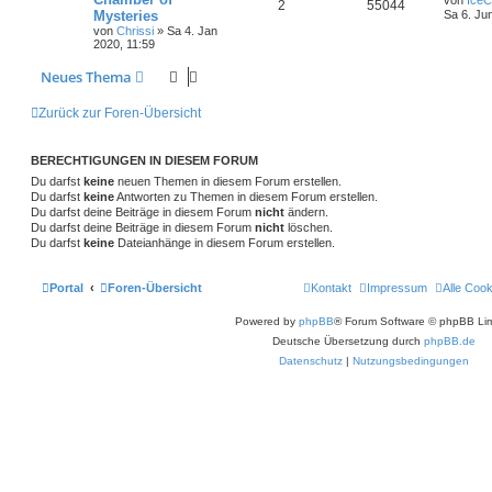
2
55044
Mysteries
Sa 6. Ju
von
Chrissi
» Sa 4. Jan
2020, 11:59
Neues Thema
Zurück zur Foren-Übersicht
BERECHTIGUNGEN IN DIESEM FORUM
Du darfst
keine
neuen Themen in diesem Forum erstellen.
Du darfst
keine
Antworten zu Themen in diesem Forum erstellen.
Du darfst deine Beiträge in diesem Forum
nicht
ändern.
Du darfst deine Beiträge in diesem Forum
nicht
löschen.
Du darfst
keine
Dateianhänge in diesem Forum erstellen.
Portal
Foren-Übersicht
Kontakt
Impressum
Alle Coo
Powered by
phpBB
® Forum Software © phpBB Lim
Deutsche Übersetzung durch
phpBB.de
Datenschutz
|
Nutzungsbedingungen