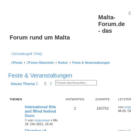
Malta-
Forum.de
- das
Forum rund um Malta
Schnellzugriff
FAQ
Portal
Foren-Übersicht
Kultur
Feste & Veranstaltungen
Feste & Veranstaltungen
Suche
Erweiterte Suche
Neues Thema
THEMEN
ANTWORTEN
ZUGRIFFE
LETZTER
International Kite
von
mrja
2
183752
and Wind festival
Mi 20. O
Gozo
von
mrjasonaut
» Mo
18. Okt 2021, 16:42
Chamber of
von
Ice