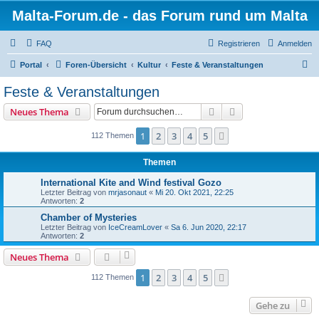
Malta-Forum.de - das Forum rund um Malta
FAQ
Registrieren
Anmelden
S
Portal
Foren-Übersicht
Kultur
Feste & Veranstaltungen
u
Feste & Veranstaltungen
c
Suche
Erweiterte Suche
Neues Thema
h
e
1
2
3
4
5
Nächste
112 Themen
Themen
International Kite and Wind festival Gozo
Letzter Beitrag von
mrjasonaut
«
Mi 20. Okt 2021, 22:25
Antworten:
2
Chamber of Mysteries
Letzter Beitrag von
IceCreamLover
«
Sa 6. Jun 2020, 22:17
Antworten:
2
Neues Thema
1
2
3
4
5
Nächste
112 Themen
Gehe zu