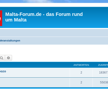
Malta-Forum.de - das Forum rund
um Malta
Veranstaltungen
Suche
Erweiterte Suche
ANTWORTEN
ZUGRIF
 Gozo
2
18367
2
5503