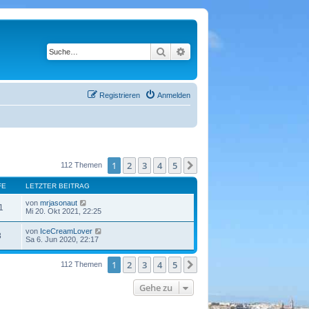
Suche
Erweiterte Suche
Registrieren
Anmelden
1
2
3
4
5
Nächste
112 Themen
FE
LETZTER BEITRAG
von
mrjasonaut
1
Mi 20. Okt 2021, 22:25
von
IceCreamLover
8
Sa 6. Jun 2020, 22:17
1
2
3
4
5
Nächste
112 Themen
Gehe zu