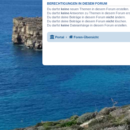
BERECHTIGUNGEN IN DIESEM FORUM
Du darfst
keine
neuen Themen in diesem Forum erstellen.
Du darfst
keine
Antworten zu Themen in diesem Forum erst
Du darfst deine Beiträge in diesem Forum
nicht
ändern.
Du darfst deine Beiträge in diesem Forum
nicht
löschen.
Du darfst
keine
Dateianhänge in diesem Forum erstellen.
Portal
Foren-Übersicht