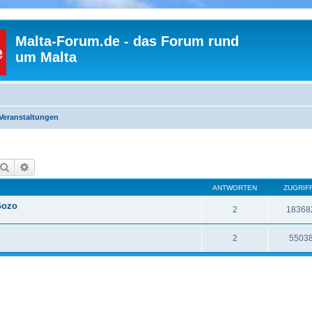
Malta-Forum.de - das Forum rund
um Malta
Veranstaltungen
Suche
Erweiterte Suche
ANTWORTEN
ZUGRIF
 Gozo
2
18368
2
5503