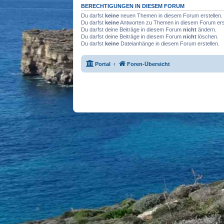
BERECHTIGUNGEN IN DIESEM FORUM
Du darfst
keine
neuen Themen in diesem Forum erstellen.
Du darfst
keine
Antworten zu Themen in diesem Forum erst
Du darfst deine Beiträge in diesem Forum
nicht
ändern.
Du darfst deine Beiträge in diesem Forum
nicht
löschen.
Du darfst
keine
Dateianhänge in diesem Forum erstellen.
Portal
Foren-Übersicht