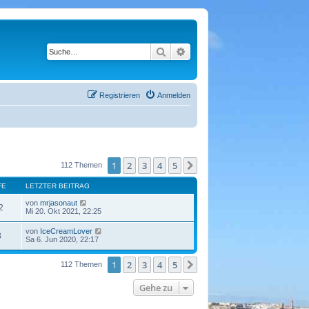
Suche
Erweiterte Suche
Registrieren
Anmelden
1
2
3
4
5
Nächste
112 Themen
FE
LETZTER BEITRAG
von
mrjasonaut
2
Mi 20. Okt 2021, 22:25
von
IceCreamLover
8
Sa 6. Jun 2020, 22:17
1
2
3
4
5
Nächste
112 Themen
Gehe zu