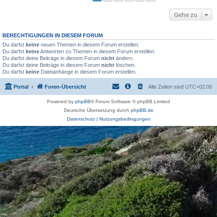
Gehe zu
BERECHTIGUNGEN IN DIESEM FORUM
Du darfst
keine
neuen Themen in diesem Forum erstellen.
Du darfst
keine
Antworten zu Themen in diesem Forum erstellen.
Du darfst deine Beiträge in diesem Forum
nicht
ändern.
Du darfst deine Beiträge in diesem Forum
nicht
löschen.
Du darfst
keine
Dateianhänge in diesem Forum erstellen.
Portal
Foren-Übersicht
Alle Zeiten sind
UTC+02:00
Powered by
phpBB
® Forum Software © phpBB Limited
Deutsche Übersetzung durch
phpBB.de
Datenschutz
|
Nutzungsbedingungen