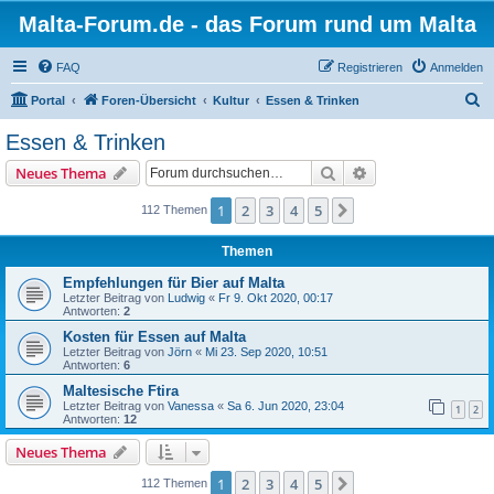
Malta-Forum.de - das Forum rund um Malta
FAQ
Registrieren
Anmelden
S
Portal
Foren-Übersicht
Kultur
Essen & Trinken
u
Essen & Trinken
c
Suche
Erweiterte Suche
Neues Thema
h
e
1
2
3
4
5
Nächste
112 Themen
Themen
Empfehlungen für Bier auf Malta
Letzter Beitrag von
Ludwig
«
Fr 9. Okt 2020, 00:17
Antworten:
2
Kosten für Essen auf Malta
Letzter Beitrag von
Jörn
«
Mi 23. Sep 2020, 10:51
Antworten:
6
Maltesische Ftira
Letzter Beitrag von
Vanessa
«
Sa 6. Jun 2020, 23:04
1
2
Antworten:
12
Neues Thema
1
2
3
4
5
Nächste
112 Themen