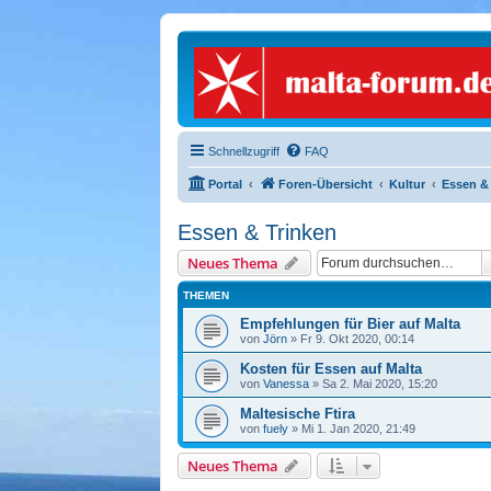
Schnellzugriff
FAQ
Portal
Foren-Übersicht
Kultur
Essen &
Essen & Trinken
Neues Thema
THEMEN
Empfehlungen für Bier auf Malta
von
Jörn
» Fr 9. Okt 2020, 00:14
Kosten für Essen auf Malta
von
Vanessa
» Sa 2. Mai 2020, 15:20
Maltesische Ftira
von
fuely
» Mi 1. Jan 2020, 21:49
Neues Thema