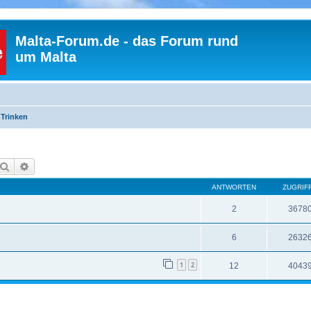
Malta-Forum.de - das Forum rund
um Malta
 Trinken
Suche
Erweiterte Suche
ANTWORTEN
ZUGRIF
2
3678
6
2632
1
2
12
4043