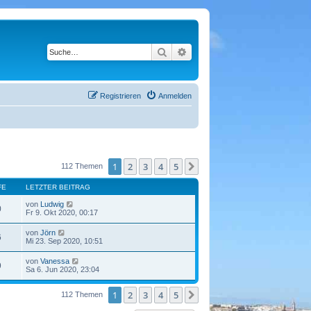
Suche
Erweiterte Suche
Registrieren
Anmelden
1
2
3
4
5
Nächste
112 Themen
FE
LETZTER BEITRAG
von
Ludwig
0
Fr 9. Okt 2020, 00:17
von
Jörn
6
Mi 23. Sep 2020, 10:51
von
Vanessa
9
Sa 6. Jun 2020, 23:04
1
2
3
4
5
Nächste
112 Themen