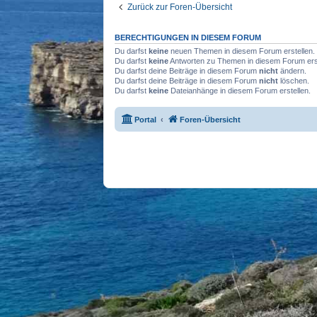
Zurück zur Foren-Übersicht
BERECHTIGUNGEN IN DIESEM FORUM
Du darfst
keine
neuen Themen in diesem Forum erstellen.
Du darfst
keine
Antworten zu Themen in diesem Forum erst
Du darfst deine Beiträge in diesem Forum
nicht
ändern.
Du darfst deine Beiträge in diesem Forum
nicht
löschen.
Du darfst
keine
Dateianhänge in diesem Forum erstellen.
Portal
Foren-Übersicht