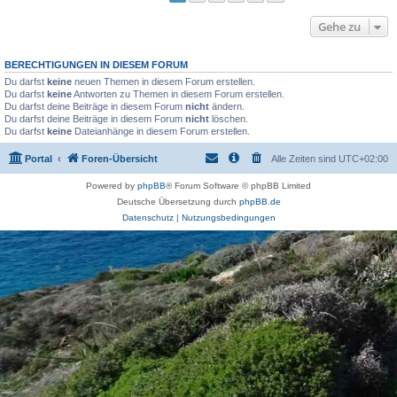
Gehe zu
BERECHTIGUNGEN IN DIESEM FORUM
Du darfst
keine
neuen Themen in diesem Forum erstellen.
Du darfst
keine
Antworten zu Themen in diesem Forum erstellen.
Du darfst deine Beiträge in diesem Forum
nicht
ändern.
Du darfst deine Beiträge in diesem Forum
nicht
löschen.
Du darfst
keine
Dateianhänge in diesem Forum erstellen.
Portal
Foren-Übersicht
Alle Zeiten sind
UTC+02:00
Powered by
phpBB
® Forum Software © phpBB Limited
Deutsche Übersetzung durch
phpBB.de
Datenschutz
|
Nutzungsbedingungen