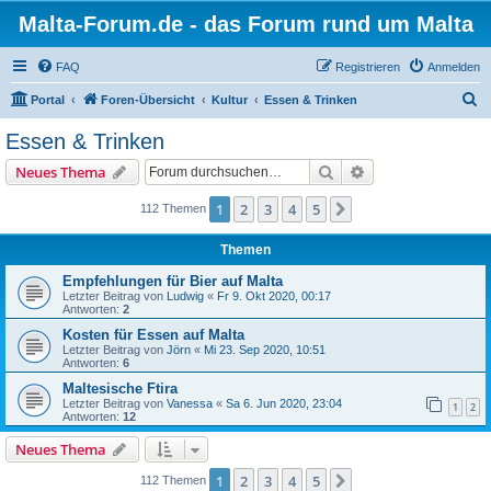
Malta-Forum.de - das Forum rund um Malta
FAQ
Registrieren
Anmelden
S
Portal
Foren-Übersicht
Kultur
Essen & Trinken
u
Essen & Trinken
c
Suche
Erweiterte Suche
Neues Thema
h
e
1
2
3
4
5
Nächste
112 Themen
Themen
Empfehlungen für Bier auf Malta
Letzter Beitrag von
Ludwig
«
Fr 9. Okt 2020, 00:17
Antworten:
2
Kosten für Essen auf Malta
Letzter Beitrag von
Jörn
«
Mi 23. Sep 2020, 10:51
Antworten:
6
Maltesische Ftira
Letzter Beitrag von
Vanessa
«
Sa 6. Jun 2020, 23:04
1
2
Antworten:
12
Neues Thema
1
2
3
4
5
Nächste
112 Themen