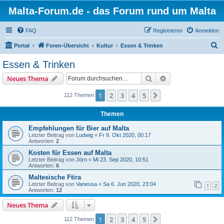
Malta-Forum.de - das Forum rund um Malta
FAQ
Registrieren
Anmelden
S
Portal
Foren-Übersicht
Kultur
Essen & Trinken
u
Essen & Trinken
c
Suche
Erweiterte Suche
Neues Thema
h
e
1
2
3
4
5
Nächste
112 Themen
Themen
Empfehlungen für Bier auf Malta
Letzter Beitrag von
Ludwig
«
Fr 9. Okt 2020, 00:17
Antworten:
2
Kosten für Essen auf Malta
Letzter Beitrag von
Jörn
«
Mi 23. Sep 2020, 10:51
Antworten:
6
Maltesische Ftira
Letzter Beitrag von
Vanessa
«
Sa 6. Jun 2020, 23:04
1
2
Antworten:
12
Neues Thema
1
2
3
4
5
Nächste
112 Themen