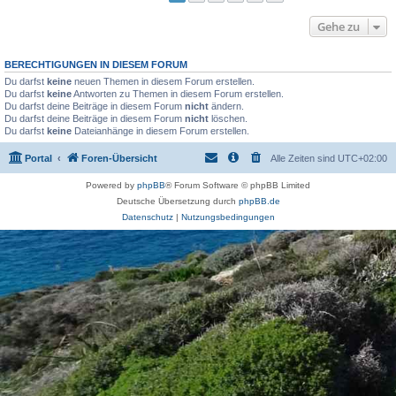
Gehe zu
BERECHTIGUNGEN IN DIESEM FORUM
Du darfst
keine
neuen Themen in diesem Forum erstellen.
Du darfst
keine
Antworten zu Themen in diesem Forum erstellen.
Du darfst deine Beiträge in diesem Forum
nicht
ändern.
Du darfst deine Beiträge in diesem Forum
nicht
löschen.
Du darfst
keine
Dateianhänge in diesem Forum erstellen.
Portal
Foren-Übersicht
Alle Zeiten sind
UTC+02:00
Powered by
phpBB
® Forum Software © phpBB Limited
Deutsche Übersetzung durch
phpBB.de
Datenschutz
|
Nutzungsbedingungen