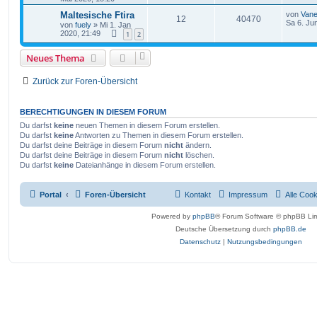
Maltesische Ftira
von
Van
12
40470
Sa 6. Ju
von
fuely
» Mi 1. Jan
2020, 21:49
1
2
Neues Thema
Zurück zur Foren-Übersicht
BERECHTIGUNGEN IN DIESEM FORUM
Du darfst
keine
neuen Themen in diesem Forum erstellen.
Du darfst
keine
Antworten zu Themen in diesem Forum erstellen.
Du darfst deine Beiträge in diesem Forum
nicht
ändern.
Du darfst deine Beiträge in diesem Forum
nicht
löschen.
Du darfst
keine
Dateianhänge in diesem Forum erstellen.
Portal
Foren-Übersicht
Kontakt
Impressum
Alle Coo
Powered by
phpBB
® Forum Software © phpBB Lim
Deutsche Übersetzung durch
phpBB.de
Datenschutz
|
Nutzungsbedingungen