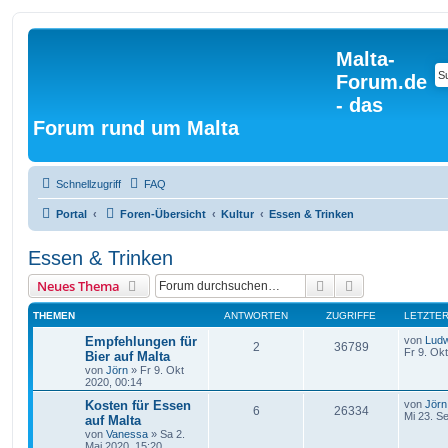
Malta-
Forum.de
- das
Forum rund um Malta
Schnellzugriff
FAQ
Portal
Foren-Übersicht
Kultur
Essen & Trinken
Essen & Trinken
Suche
Erweiterte Suc
Neues Thema
THEMEN
ANTWORTEN
ZUGRIFFE
LETZTER
Empfehlungen für
von
Ludw
2
36789
Fr 9. Ok
Bier auf Malta
von
Jörn
» Fr 9. Okt
2020, 00:14
Kosten für Essen
von
Jörn
6
26334
Mi 23. S
auf Malta
von
Vanessa
» Sa 2.
Mai 2020, 15:20