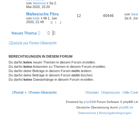
von
Vanessa
» Sa 2.
Mai 2020, 15:20
Maltesische Ftira
von
Van
12
40446
von
fuely
» Mi 1. Jan
Sa 6. Ju
2020, 21:49
1
2
Neues Thema
Zurück zur Foren-Übersicht
BERECHTIGUNGEN IN DIESEM FORUM
Du darfst
keine
neuen Themen in diesem Forum erstellen.
Du darfst
keine
Antworten zu Themen in diesem Forum erstellen.
Du darfst deine Beiträge in diesem Forum
nicht
ändern.
Du darfst deine Beiträge in diesem Forum
nicht
löschen.
Du darfst
keine
Dateianhänge in diesem Forum erstellen.
Portal
Foren-Übersicht
Kontakt
Impressum
Alle Coo
Powered by
phpBB
® Forum Software © phpBB Lim
Deutsche Übersetzung durch
phpBB.de
Datenschutz
|
Nutzungsbedingungen