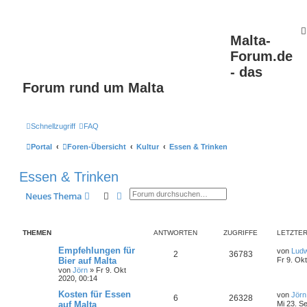
Malta-
Forum.de
- das
Forum rund um Malta
Schnellzugriff
FAQ
Portal
Foren-Übersicht
Kultur
Essen & Trinken
Essen & Trinken
Suche
Erweiterte Suche
Neues Thema
THEMEN
ANTWORTEN
ZUGRIFFE
LETZTER
Empfehlungen für
von
Ludw
2
36783
Bier auf Malta
Fr 9. Ok
von
Jörn
» Fr 9. Okt
2020, 00:14
Kosten für Essen
von
Jörn
6
26328
auf Malta
Mi 23. S