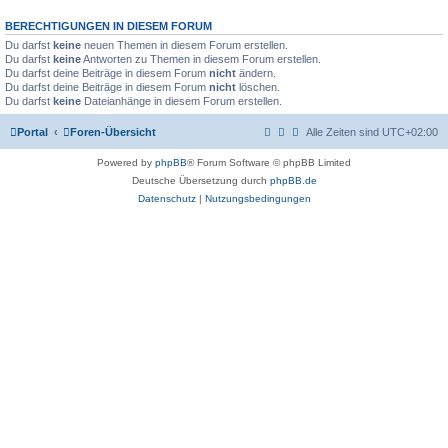
s
t
e
BERECHTIGUNGEN IN DIESEM FORUM
Du darfst
keine
neuen Themen in diesem Forum erstellen.
Du darfst
keine
Antworten zu Themen in diesem Forum erstellen.
Du darfst deine Beiträge in diesem Forum
nicht
ändern.
Du darfst deine Beiträge in diesem Forum
nicht
löschen.
Du darfst
keine
Dateianhänge in diesem Forum erstellen.
Portal
Foren-Übersicht
Alle Zeiten sind
UTC+02:00
Powered by
phpBB
® Forum Software © phpBB Limited
Deutsche Übersetzung durch
phpBB.de
Datenschutz
|
Nutzungsbedingungen