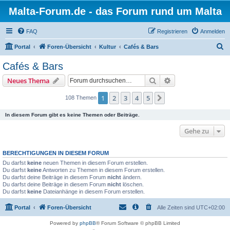
Malta-Forum.de - das Forum rund um Malta
FAQ
Registrieren
Anmelden
S
Portal
Foren-Übersicht
Kultur
Cafés & Bars
u
Cafés & Bars
c
Suche
Erweiterte Suche
Neues Thema
h
e
1
2
3
4
5
Nächste
108 Themen
In diesem Forum gibt es keine Themen oder Beiträge.
Gehe zu
BERECHTIGUNGEN IN DIESEM FORUM
Du darfst
keine
neuen Themen in diesem Forum erstellen.
Du darfst
keine
Antworten zu Themen in diesem Forum erstellen.
Du darfst deine Beiträge in diesem Forum
nicht
ändern.
Du darfst deine Beiträge in diesem Forum
nicht
löschen.
Du darfst
keine
Dateianhänge in diesem Forum erstellen.
Portal
Foren-Übersicht
Alle Zeiten sind
UTC+02:00
Powered by
phpBB
® Forum Software © phpBB Limited