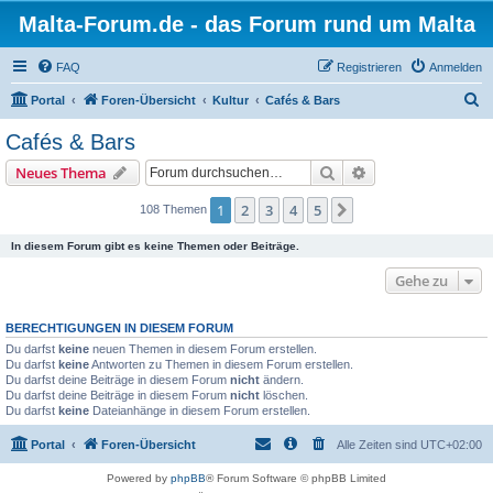
Malta-Forum.de - das Forum rund um Malta
FAQ
Registrieren
Anmelden
S
Portal
Foren-Übersicht
Kultur
Cafés & Bars
u
Cafés & Bars
c
Suche
Erweiterte Suche
Neues Thema
h
e
1
2
3
4
5
Nächste
108 Themen
In diesem Forum gibt es keine Themen oder Beiträge.
Gehe zu
BERECHTIGUNGEN IN DIESEM FORUM
Du darfst
keine
neuen Themen in diesem Forum erstellen.
Du darfst
keine
Antworten zu Themen in diesem Forum erstellen.
Du darfst deine Beiträge in diesem Forum
nicht
ändern.
Du darfst deine Beiträge in diesem Forum
nicht
löschen.
Du darfst
keine
Dateianhänge in diesem Forum erstellen.
Portal
Foren-Übersicht
Alle Zeiten sind
UTC+02:00
Powered by
phpBB
® Forum Software © phpBB Limited