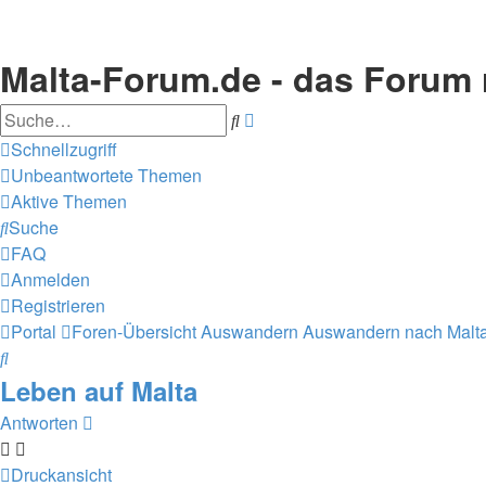
Malta-Forum.de - das Forum
Suche
Erweiterte
Suche
Schnellzugriff
Unbeantwortete Themen
Aktive Themen
Suche
FAQ
Anmelden
Registrieren
Portal
Foren-Übersicht
Auswandern
Auswandern nach Malt
Suche
Leben auf Malta
Antworten
Druckansicht