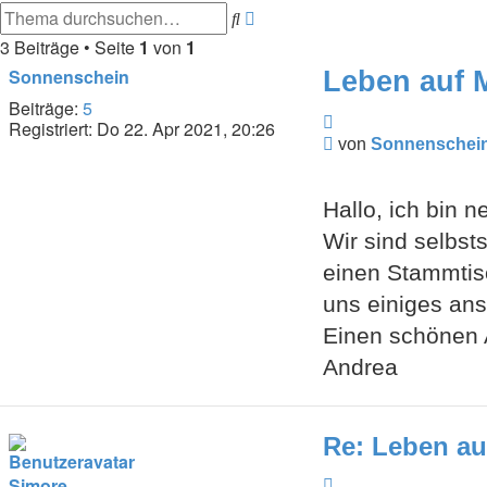
Suche
Erweiterte
Suche
3 Beiträge • Seite
1
von
1
Sonnenschein
Leben auf 
Beiträge:
5
Zitieren
Registriert:
Do 22. Apr 2021, 20:26
Beitrag
von
Sonnenschei
Hallo, ich bin 
Wir sind selbst
einen Stammtisc
uns einiges ans
Einen schönen 
Andrea
Re: Leben au
Zitieren
Simore