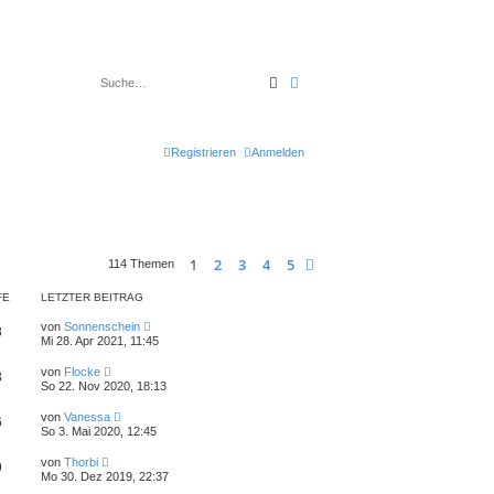
Suche
Erweiterte Suche
Registrieren
Anmelden
1
2
3
4
5
Nächste
114 Themen
FE
LETZTER BEITRAG
von
Sonnenschein
8
Mi 28. Apr 2021, 11:45
von
Flocke
3
So 22. Nov 2020, 18:13
von
Vanessa
6
So 3. Mai 2020, 12:45
von
Thorbi
9
Mo 30. Dez 2019, 22:37