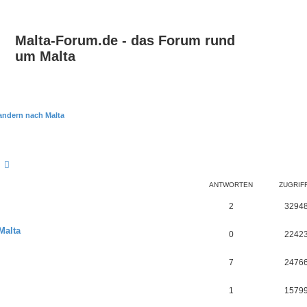
Malta-Forum.de - das Forum rund
um Malta
ndern nach Malta
Suche
Erweiterte Suche
ANTWORTEN
ZUGRIF
2
3294
Malta
0
2242
7
2476
1
1579