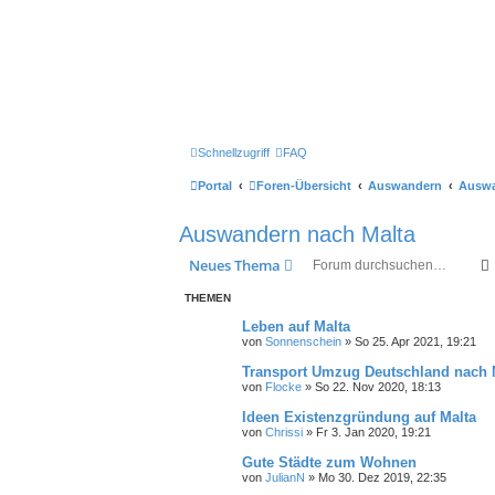
Schnellzugriff
FAQ
Portal
Foren-Übersicht
Auswandern
Auswa
Auswandern nach Malta
Neues Thema
THEMEN
Leben auf Malta
von
Sonnenschein
» So 25. Apr 2021, 19:21
Transport Umzug Deutschland nach 
von
Flocke
» So 22. Nov 2020, 18:13
Ideen Existenzgründung auf Malta
von
Chrissi
» Fr 3. Jan 2020, 19:21
Gute Städte zum Wohnen
von
JulianN
» Mo 30. Dez 2019, 22:35