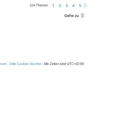
1
2
3
4
5
Nächste
114 Themen
Gehe zu
ssum
Alle Cookies löschen
Alle Zeiten sind
UTC+02:00