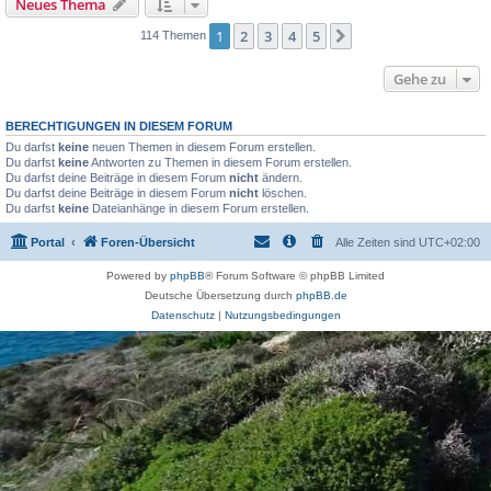
Neues Thema
1
2
3
4
5
Nächste
114 Themen
Gehe zu
BERECHTIGUNGEN IN DIESEM FORUM
Du darfst
keine
neuen Themen in diesem Forum erstellen.
Du darfst
keine
Antworten zu Themen in diesem Forum erstellen.
Du darfst deine Beiträge in diesem Forum
nicht
ändern.
Du darfst deine Beiträge in diesem Forum
nicht
löschen.
Du darfst
keine
Dateianhänge in diesem Forum erstellen.
Portal
Foren-Übersicht
Alle Zeiten sind
UTC+02:00
Powered by
phpBB
® Forum Software © phpBB Limited
Deutsche Übersetzung durch
phpBB.de
Datenschutz
|
Nutzungsbedingungen