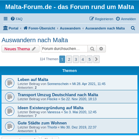
Malta-Forum.de - das Forum rund um Malta
FAQ
Registrieren
Anmelden
S
Portal
Foren-Übersicht
Auswandern
Auswandern nach Malta
u
Auswandern nach Malta
c
Suche
Erweiterte Suche
Neues Thema
h
e
1
2
3
4
5
Nächste
114 Themen
Themen
Leben auf Malta
Letzter Beitrag von
Sonnenschein
«
Mi 28. Apr 2021, 11:45
Antworten:
2
Transport Umzug Deutschland nach Malta
Letzter Beitrag von
Flocke
«
So 22. Nov 2020, 18:13
Ideen Existenzgründung auf Malta
Letzter Beitrag von
Vanessa
«
So 3. Mai 2020, 12:45
Antworten:
7
Gute Städte zum Wohnen
Letzter Beitrag von
Thorbi
«
Mo 30. Dez 2019, 22:37
Antworten:
1