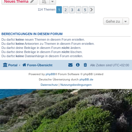
Neues Thema
1
2
3
4
5
Nächste
114 Themen
Gehe zu
BERECHTIGUNGEN IN DIESEM FORUM
Du darfst
keine
neuen Themen in diesem Forum erstellen.
Du darfst
keine
Antworten zu Themen in diesem Forum erstellen.
Du darfst deine Beiträge in diesem Forum
nicht
ändern.
Du darfst deine Beiträge in diesem Forum
nicht
löschen.
Du darfst
keine
Dateianhänge in diesem Forum erstellen.
Portal
Foren-Übersicht
Alle Zeiten sind
UTC+02:00
Powered by
phpBB
® Forum Software © phpBB Limited
Deutsche Übersetzung durch
phpBB.de
Datenschutz
|
Nutzungsbedingungen