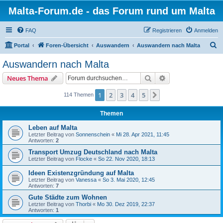
Malta-Forum.de - das Forum rund um Malta
FAQ
Registrieren
Anmelden
S
Portal
Foren-Übersicht
Auswandern
Auswandern nach Malta
u
Auswandern nach Malta
c
Suche
Erweiterte Suche
Neues Thema
h
e
1
2
3
4
5
Nächste
114 Themen
Themen
Leben auf Malta
Letzter Beitrag von
Sonnenschein
«
Mi 28. Apr 2021, 11:45
Antworten:
2
Transport Umzug Deutschland nach Malta
Letzter Beitrag von
Flocke
«
So 22. Nov 2020, 18:13
Ideen Existenzgründung auf Malta
Letzter Beitrag von
Vanessa
«
So 3. Mai 2020, 12:45
Antworten:
7
Gute Städte zum Wohnen
Letzter Beitrag von
Thorbi
«
Mo 30. Dez 2019, 22:37
Antworten:
1