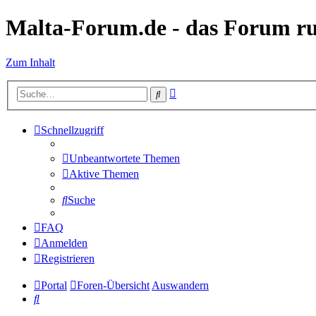
Malta-Forum.de - das Forum r
Zum Inhalt
Erweiterte
Suche
Suche
Schnellzugriff
Unbeantwortete Themen
Aktive Themen
Suche
FAQ
Anmelden
Registrieren
Portal
Foren-Übersicht
Auswandern
Suche