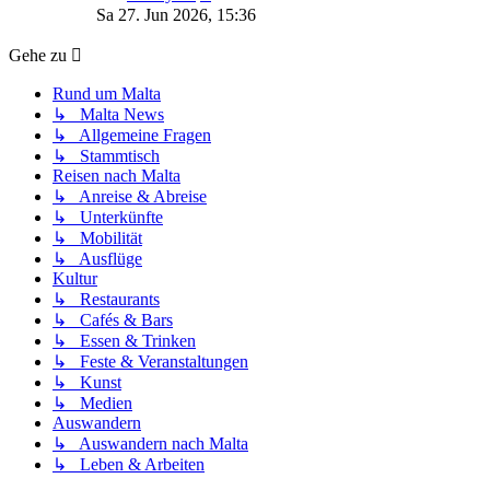
Beitrag
Sa 27. Jun 2026, 15:36
Gehe zu
Rund um Malta
↳ Malta News
↳ Allgemeine Fragen
↳ Stammtisch
Reisen nach Malta
↳ Anreise & Abreise
↳ Unterkünfte
↳ Mobilität
↳ Ausflüge
Kultur
↳ Restaurants
↳ Cafés & Bars
↳ Essen & Trinken
↳ Feste & Veranstaltungen
↳ Kunst
↳ Medien
Auswandern
↳ Auswandern nach Malta
↳ Leben & Arbeiten