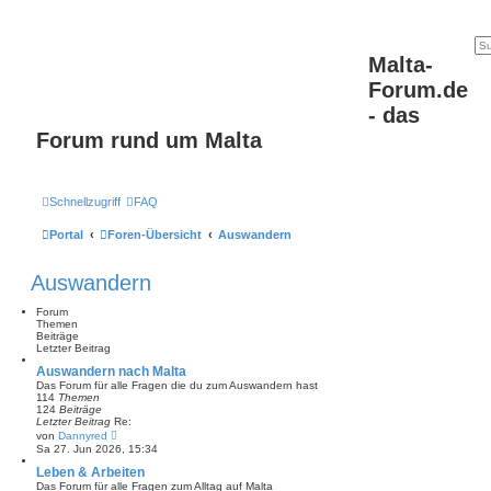
Malta-
Forum.de
- das
Forum rund um Malta
Schnellzugriff
FAQ
Portal
Foren-Übersicht
Auswandern
Auswandern
Forum
Themen
Beiträge
Letzter Beitrag
Auswandern nach Malta
Das Forum für alle Fragen die du zum Auswandern hast
114
Themen
124
Beiträge
Letzter Beitrag
Re:
N
von
Dannyred
e
Sa 27. Jun 2026, 15:34
u
e
Leben & Arbeiten
s
Das Forum für alle Fragen zum Alltag auf Malta