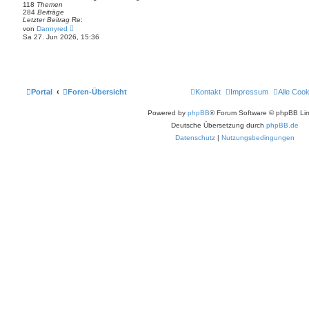
t
118
Themen
e
284
Beiträge
r
Letzter Beitrag
Re:
B
N
von
Dannyred
e
e
Sa 27. Jun 2026, 15:36
i
u
t
e
r
s
a
t
g
e
r
B
Portal
Foren-Übersicht
Kontakt
Impressum
Alle Coo
e
i
t
Powered by
phpBB
® Forum Software © phpBB Lim
r
a
Deutsche Übersetzung durch
phpBB.de
g
Datenschutz
|
Nutzungsbedingungen