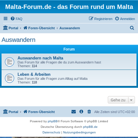
Malta-Forum.de - das Forum rund um Malta
FAQ
Registrieren
Anmelden
S
Portal
Foren-Übersicht
Auswandern
u
Auswandern
c
Forum
h
e
Auswandern nach Malta
Das Forum für alle Fragen die du zum Auswandern hast
Themen:
114
Leben & Arbeiten
Das Forum für alle Fragen zum Alltag auf Malta
Themen:
118
Gehe zu
Portal
Foren-Übersicht
Alle Zeiten sind
UTC+02:00
Powered by
phpBB
® Forum Software © phpBB Limited
Deutsche Übersetzung durch
phpBB.de
Datenschutz
|
Nutzungsbedingungen