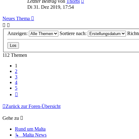
Letzter Beitrag
von
Thorbi
Di 31. Dez 2019, 17:54
Neues Thema
Anzeigen:
Sortiere nach:
Richt
112 Themen
1
2
3
4
5
Nächste
Zurück zur Foren-Übersicht
Gehe zu
Rund um Malta
↳ Malta News