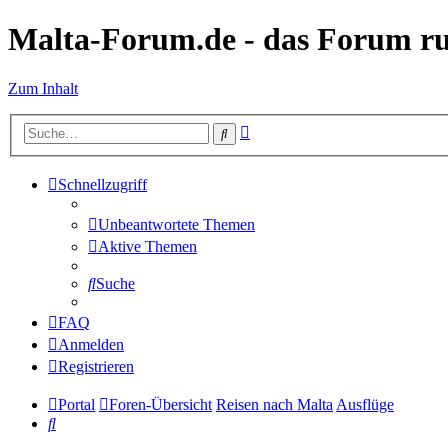
Malta-Forum.de - das Forum r
Zum Inhalt
Erweiterte
Suche
Suche
Schnellzugriff
Unbeantwortete Themen
Aktive Themen
Suche
FAQ
Anmelden
Registrieren
Portal
Foren-Übersicht
Reisen nach Malta
Ausflüge
Suche