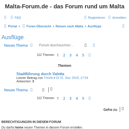
Malta-Forum.de - das Forum rund um Malta
FAQ
Registrieren
Anmelden
S
Portal
Foren-Übersicht
Reisen nach Malta
Ausflüge
u
Ausflüge
c
Suche
Erweiterte Suche
Neues Thema
h
e
1
2
3
4
5
Nächste
112 Themen
Themen
Stadtführung durch Valetta
Letzter Beitrag von
Thorbi
«
Di 31. Dez 2019, 17:54
Antworten:
3
Neues Thema
1
2
3
4
5
Nächste
112 Themen
Gehe zu
BERECHTIGUNGEN IN DIESEM FORUM
Du darfst
keine
neuen Themen in diesem Forum erstellen.