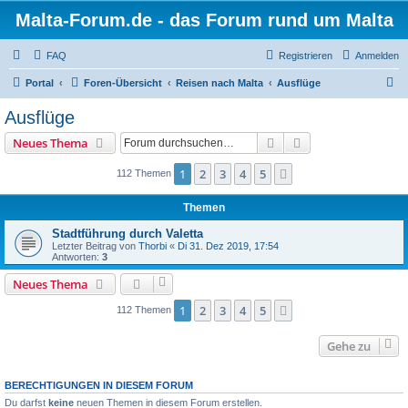
Malta-Forum.de - das Forum rund um Malta
FAQ
Registrieren
Anmelden
S
Portal
Foren-Übersicht
Reisen nach Malta
Ausflüge
u
Ausflüge
c
Suche
Erweiterte Suche
Neues Thema
h
e
1
2
3
4
5
Nächste
112 Themen
Themen
Stadtführung durch Valetta
Letzter Beitrag von
Thorbi
«
Di 31. Dez 2019, 17:54
Antworten:
3
Neues Thema
1
2
3
4
5
Nächste
112 Themen
Gehe zu
BERECHTIGUNGEN IN DIESEM FORUM
Du darfst
keine
neuen Themen in diesem Forum erstellen.