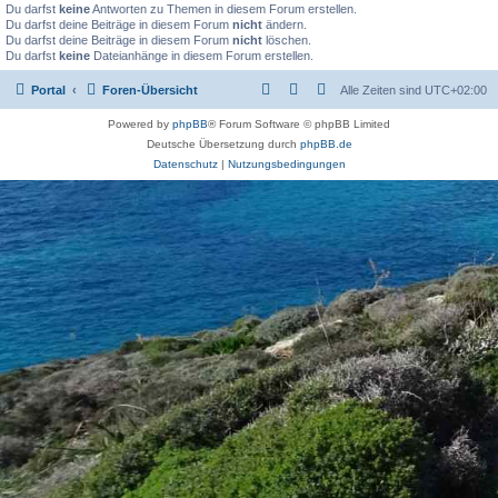
Du darfst
keine
Antworten zu Themen in diesem Forum erstellen.
Du darfst deine Beiträge in diesem Forum
nicht
ändern.
Du darfst deine Beiträge in diesem Forum
nicht
löschen.
Du darfst
keine
Dateianhänge in diesem Forum erstellen.
Portal
Foren-Übersicht
Alle Zeiten sind
UTC+02:00
Powered by
phpBB
® Forum Software © phpBB Limited
Deutsche Übersetzung durch
phpBB.de
Datenschutz
|
Nutzungsbedingungen