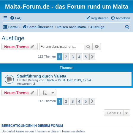
Malta-Forum.de - das Forum rund um Malta
FAQ
Registrieren
Anmelden
S
Portal
Foren-Übersicht
Reisen nach Malta
Ausflüge
u
Ausflüge
c
Suche
Erweiterte Suche
Neues Thema
h
e
1
2
3
4
5
Nächste
112 Themen
Themen
Stadtführung durch Valetta
Letzter Beitrag von
Thorbi
«
Di 31. Dez 2019, 17:54
Antworten:
3
Neues Thema
1
2
3
4
5
Nächste
112 Themen
Gehe zu
BERECHTIGUNGEN IN DIESEM FORUM
Du darfst
keine
neuen Themen in diesem Forum erstellen.