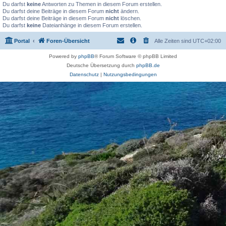
Du darfst
keine
Antworten zu Themen in diesem Forum erstellen.
Du darfst deine Beiträge in diesem Forum
nicht
ändern.
Du darfst deine Beiträge in diesem Forum
nicht
löschen.
Du darfst
keine
Dateianhänge in diesem Forum erstellen.
Portal
Foren-Übersicht
Alle Zeiten sind
UTC+02:00
Powered by
phpBB
® Forum Software © phpBB Limited
Deutsche Übersetzung durch
phpBB.de
Datenschutz
|
Nutzungsbedingungen