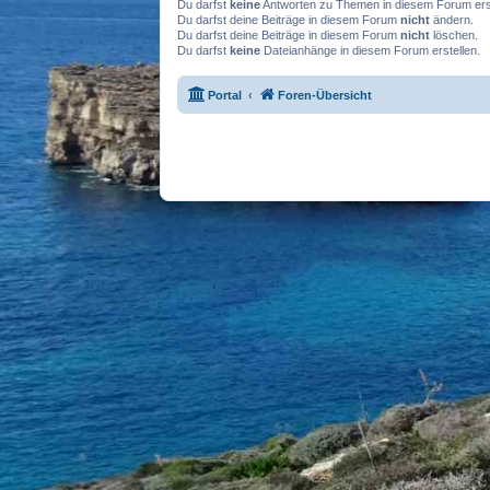
Du darfst
keine
Antworten zu Themen in diesem Forum erst
Du darfst deine Beiträge in diesem Forum
nicht
ändern.
Du darfst deine Beiträge in diesem Forum
nicht
löschen.
Du darfst
keine
Dateianhänge in diesem Forum erstellen.
Portal
Foren-Übersicht