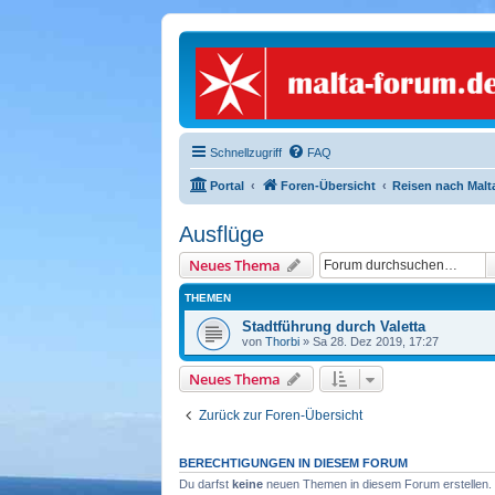
Schnellzugriff
FAQ
Portal
Foren-Übersicht
Reisen nach Malt
Ausflüge
Neues Thema
THEMEN
Stadtführung durch Valetta
von
Thorbi
» Sa 28. Dez 2019, 17:27
Neues Thema
Zurück zur Foren-Übersicht
BERECHTIGUNGEN IN DIESEM FORUM
Du darfst
keine
neuen Themen in diesem Forum erstellen.