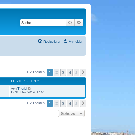
Suche
Erweiterte Suche
Registrieren
Anmelden
1
2
3
4
5
Nächste
112 Themen
FE
LETZTER BEITRAG
von
Thorbi
3
Di 31. Dez 2019, 17:54
1
2
3
4
5
Nächste
112 Themen
Gehe zu