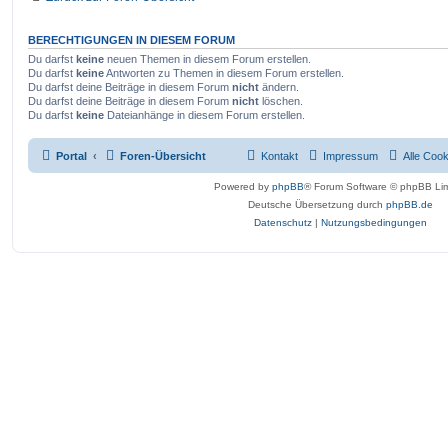
BERECHTIGUNGEN IN DIESEM FORUM
Du darfst
keine
neuen Themen in diesem Forum erstellen.
Du darfst
keine
Antworten zu Themen in diesem Forum erstellen.
Du darfst deine Beiträge in diesem Forum
nicht
ändern.
Du darfst deine Beiträge in diesem Forum
nicht
löschen.
Du darfst
keine
Dateianhänge in diesem Forum erstellen.
Portal
Foren-Übersicht
Kontakt
Impressum
Alle Coo
Powered by
phpBB
® Forum Software © phpBB Lim
Deutsche Übersetzung durch
phpBB.de
Datenschutz
|
Nutzungsbedingungen