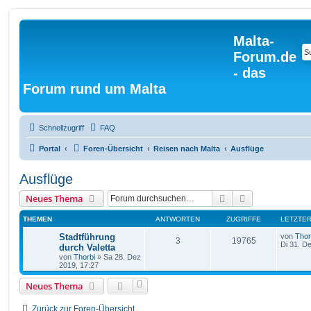
Malta-
Forum.de
- das
Forum rund um Malta
Schnellzugriff
FAQ
Portal
Foren-Übersicht
Reisen nach Malta
Ausflüge
Ausflüge
Suche
Erweiterte Suc
Neues Thema
THEMEN
ANTWORTEN
ZUGRIFFE
LETZTER
Stadtführung
von
Thor
3
19765
Di 31. D
durch Valetta
von
Thorbi
» Sa 28. Dez
2019, 17:27
Neues Thema
Zurück zur Foren-Übersicht