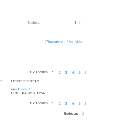
Suche
Erweiterte Suche
Registrieren
Anmelden
1
2
3
4
5
Nächste
112 Themen
FE
LETZTER BEITRAG
von
Thorbi
5
Di 31. Dez 2019, 17:54
1
2
3
4
5
Nächste
112 Themen
Gehe zu