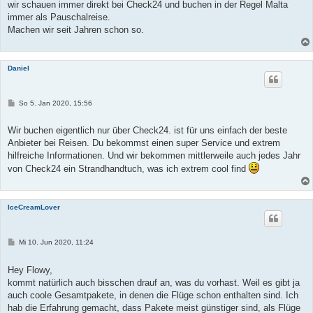
t
wir schauen immer direkt bei Check24 und buchen in der Regel Malta
r
immer als Pauschalreise.
a
g
Machen wir seit Jahren schon so.
Daniel
B
So 5. Jan 2020, 15:56
e
i
t
Wir buchen eigentlich nur über Check24. ist für uns einfach der beste
r
Anbieter bei Reisen. Du bekommst einen super Service und extrem
a
g
hilfreiche Informationen. Und wir bekommen mittlerweile auch jedes Jahr
von Check24 ein Strandhandtuch, was ich extrem cool find
IceCreamLover
B
Mi 10. Jun 2020, 11:24
e
i
t
Hey Flowy,
r
kommt natürlich auch bisschen drauf an, was du vorhast. Weil es gibt ja
a
g
auch coole Gesamtpakete, in denen die Flüge schon enthalten sind. Ich
hab die Erfahrung gemacht, dass Pakete meist günstiger sind, als Flüge