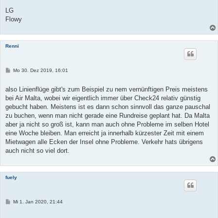
LG
Flowy
Renni
B
Mo 30. Dez 2019, 16:01
e
i
t
also Linienflüge gibt's zum Beispiel zu nem vernünftigen Preis meistens
r
bei Air Malta, wobei wir eigentlich immer über Check24 relativ günstig
a
g
gebucht haben. Meistens ist es dann schon sinnvoll das ganze pauschal
zu buchen, wenn man nicht gerade eine Rundreise geplant hat. Da Malta
aber ja nicht so groß ist, kann man auch ohne Probleme im selben Hotel
eine Woche bleiben. Man erreicht ja innerhalb kürzester Zeit mit einem
Mietwagen alle Ecken der Insel ohne Probleme. Verkehr hats übrigens
auch nicht so viel dort.
fuely
B
Mi 1. Jan 2020, 21:44
e
i