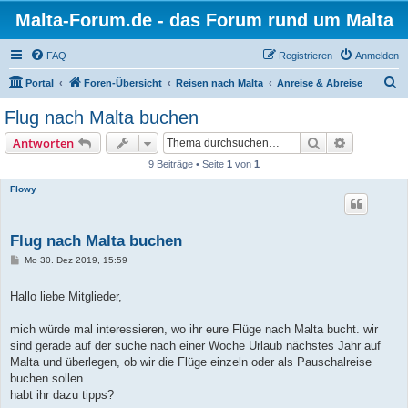
Malta-Forum.de - das Forum rund um Malta
FAQ
Registrieren
Anmelden
S
Portal
Foren-Übersicht
Reisen nach Malta
Anreise & Abreise
u
Flug nach Malta buchen
c
Suche
Erweiterte
Antworten
h
9 Beiträge • Seite
1
von
1
e
Flowy
Flug nach Malta buchen
B
Mo 30. Dez 2019, 15:59
e
i
t
Hallo liebe Mitglieder,
r
a
g
mich würde mal interessieren, wo ihr eure Flüge nach Malta bucht. wir
sind gerade auf der suche nach einer Woche Urlaub nächstes Jahr auf
Malta und überlegen, ob wir die Flüge einzeln oder als Pauschalreise
buchen sollen.
habt ihr dazu tipps?