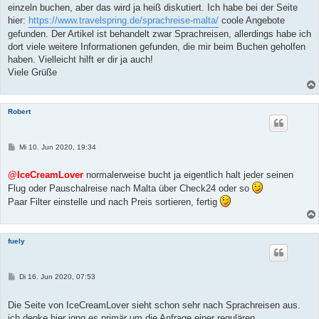
einzeln buchen, aber das wird ja heiß diskutiert. Ich habe bei der Seite
hier:
https://www.travelspring.de/sprachreise-malta/
coole Angebote
gefunden. Der Artikel ist behandelt zwar Sprachreisen, allerdings habe ich
dort viele weitere Informationen gefunden, die mir beim Buchen geholfen
haben. Vielleicht hilft er dir ja auch!
Viele Grüße
Robert
B
Mi 10. Jun 2020, 19:34
e
i
t
@IceCreamLover
normalerweise bucht ja eigentlich halt jeder seinen
r
Flug oder Pauschalreise nach Malta über Check24 oder so
a
g
Paar Filter einstelle und nach Preis sortieren, fertig
fuely
B
Di 16. Jun 2020, 07:53
e
i
t
Die Seite von IceCreamLover sieht schon sehr nach Sprachreisen aus.
r
ich denke hier igng es primär um die Anfrage einer regulären
a