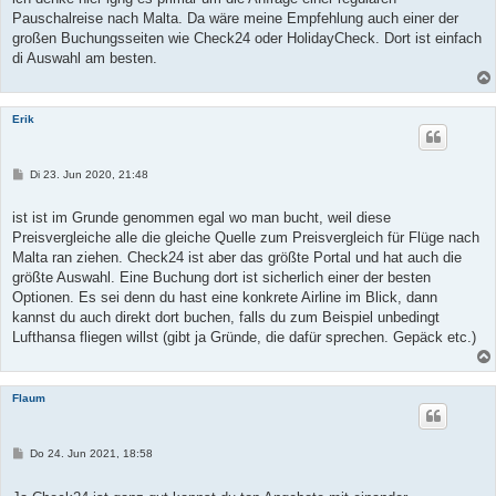
g
Pauschalreise nach Malta. Da wäre meine Empfehlung auch einer der
großen Buchungsseiten wie Check24 oder HolidayCheck. Dort ist einfach
di Auswahl am besten.
Erik
B
Di 23. Jun 2020, 21:48
e
i
t
ist ist im Grunde genommen egal wo man bucht, weil diese
r
Preisvergleiche alle die gleiche Quelle zum Preisvergleich für Flüge nach
a
g
Malta ran ziehen. Check24 ist aber das größte Portal und hat auch die
größte Auswahl. Eine Buchung dort ist sicherlich einer der besten
Optionen. Es sei denn du hast eine konkrete Airline im Blick, dann
kannst du auch direkt dort buchen, falls du zum Beispiel unbedingt
Lufthansa fliegen willst (gibt ja Gründe, die dafür sprechen. Gepäck etc.)
Flaum
B
Do 24. Jun 2021, 18:58
e
i
t