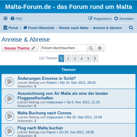
Malta-Forum.de - das Forum rund um Malta
FAQ
Registrieren
Anmelden
S
Portal
Foren-Übersicht
Reisen nach Malta
Anreise & Abreise
u
Anreise & Abreise
c
Suche
Erweiterte Suche
Neues Thema
h
e
1
2
3
4
5
Nächste
122 Themen
Themen
Änderungen Einreise in Sicht?
Letzter Beitrag von
Robert
«
Mo 15. Nov 2021, 08:02
Antworten:
8
Auszeichnung von Air Malta als eine der besten
Fluggesellschaften
Letzter Beitrag von
mrjasonaut
«
Sa 6. Nov 2021, 21:25
Antworten:
6
Malta Buchung nach Corona
Letzter Beitrag von
mrjasonaut
«
Mo 20. Sep 2021, 15:58
Antworten:
3
Flug nach Malta buchen
Letzter Beitrag von
Flaum
«
Do 24. Jun 2021, 18:58
Antworten:
8