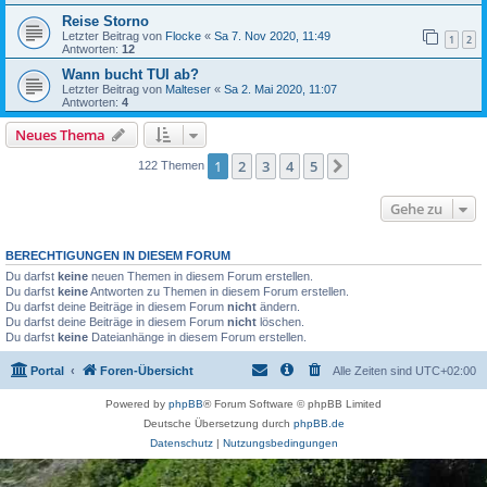
Reise Storno
Letzter Beitrag von
Flocke
«
Sa 7. Nov 2020, 11:49
1
2
Antworten:
12
Wann bucht TUI ab?
Letzter Beitrag von
Malteser
«
Sa 2. Mai 2020, 11:07
Antworten:
4
Neues Thema
1
2
3
4
5
Nächste
122 Themen
Gehe zu
BERECHTIGUNGEN IN DIESEM FORUM
Du darfst
keine
neuen Themen in diesem Forum erstellen.
Du darfst
keine
Antworten zu Themen in diesem Forum erstellen.
Du darfst deine Beiträge in diesem Forum
nicht
ändern.
Du darfst deine Beiträge in diesem Forum
nicht
löschen.
Du darfst
keine
Dateianhänge in diesem Forum erstellen.
Portal
Foren-Übersicht
Alle Zeiten sind
UTC+02:00
Powered by
phpBB
® Forum Software © phpBB Limited
Deutsche Übersetzung durch
phpBB.de
Datenschutz
|
Nutzungsbedingungen