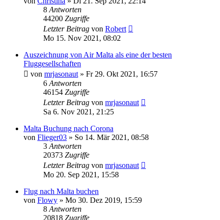
von
Christina
» Di 21. Sep 2021, 22:14
8
Antworten
44200
Zugriffe
Letzter Beitrag
von
Robert
Mo 15. Nov 2021, 08:02
Auszeichnung von Air Malta als eine der besten
Fluggesellschaften
von
mrjasonaut
» Fr 29. Okt 2021, 16:57
6
Antworten
46154
Zugriffe
Letzter Beitrag
von
mrjasonaut
Sa 6. Nov 2021, 21:25
Malta Buchung nach Corona
von
Flieger03
» So 14. Mär 2021, 08:58
3
Antworten
20373
Zugriffe
Letzter Beitrag
von
mrjasonaut
Mo 20. Sep 2021, 15:58
Flug nach Malta buchen
von
Flowy
» Mo 30. Dez 2019, 15:59
8
Antworten
20818
Zugriffe