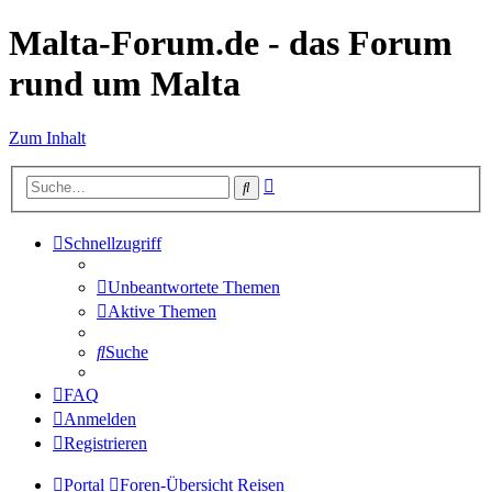
Malta-Forum.de - das Forum
rund um Malta
Zum Inhalt
Erweiterte
Suche
Suche
Schnellzugriff
Unbeantwortete Themen
Aktive Themen
Suche
FAQ
Anmelden
Registrieren
Portal
Foren-Übersicht
Reisen